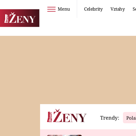
Menu
Celebrity
Vztahy
S
Seriály
Životní styl
ZOO
DIETY A HUBNUTÍ
PROSTŘENO!
CESTOVÁNÍ A
DOVOLENÁ
DUCH
ZDRAVÍ
Trendy:
Pola
Horoskopy
Video
ASTROČLÁNKY
SERIÁLY