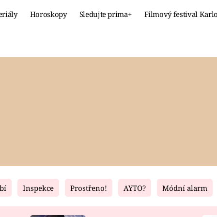
eriály
Horoskopy
Sledujte prima+
Filmový festival Karl
Celebrity
Recept
MÓDA A KRÁSA
HLAVNÍ JÍ
VZTAHY A SEX
SLADKÉ
PRIMA MAMINKA
ZDRAVÉ
bí
Inspekce
Prostřeno!
AYTO?
Módní alarm
Fresh
Living
RECEPTY
BYDLENÍ