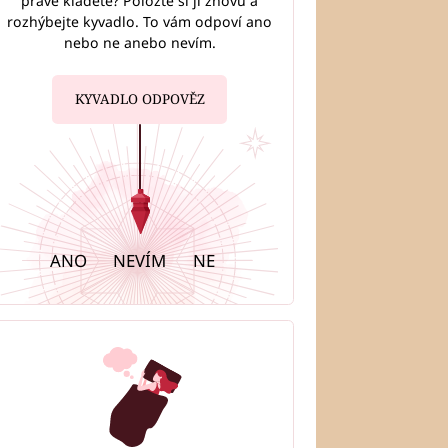
právě kladete? Položte si ji znovu a
rozhýbejte kyvadlo. To vám odpoví ano
nebo ne anebo nevím.
ůležitějších dnů v srpnu
osudové události, lásku i
 přání
KYVADLO ODPOVĚZ
ANO
NEVÍM
NE