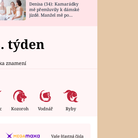
Denisa (34): Kamarádky
mě přemluvily k dámské
jízdě. Manžel mě po
návratu zaskočil
. týden
ika znamení
c
Kozoroh
Vodnář
Ryby
Vaše šťastná čísla