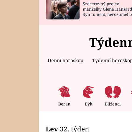
Srdceryvný projev
SNÁŘ
CELEBRITY
manželky Glena Hansard
Syn tu není, nerozuměl b
HOROSKOP NA
VAŘENÍ
tomu, vysvětlila
ROK 2023
Týdenn
Denní horoskop
Týdenní horosko
Beran
Býk
Blíženci
Lev
32. týden