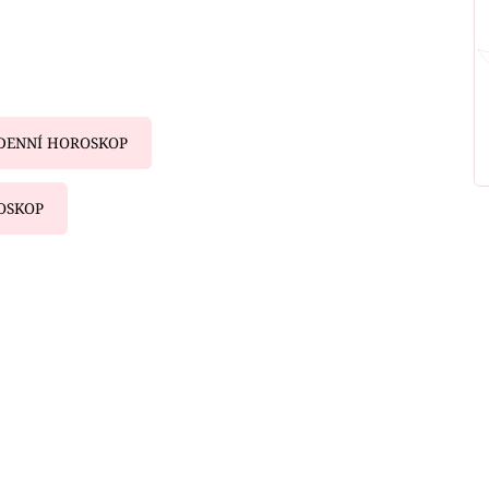
DENNÍ HOROSKOP
OSKOP
iled to fetch