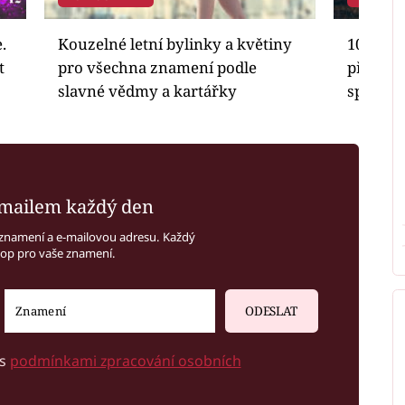
.
Kouzelné letní bylinky a květiny
10 nejd
t
pro všechna znamení podle
přinese 
slavné vědmy a kartářky
splněná
mailem každý den
znamení a e-mailovou adresu. Každý
kop pro vaše znamení.
ODESLAT
 s
podmínkami zpracování osobních