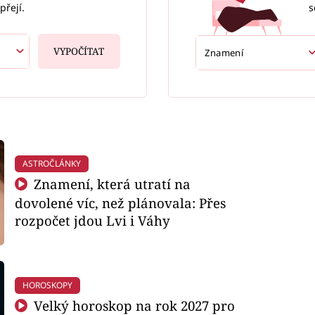
s
přejí.
VYPOČÍTAT
ASTROČLÁNKY
Znamení, která utratí na
dovolené víc, než plánovala: Přes
rozpočet jdou Lvi i Váhy
HOROSKOPY
Velký horoskop na rok 2027 pro