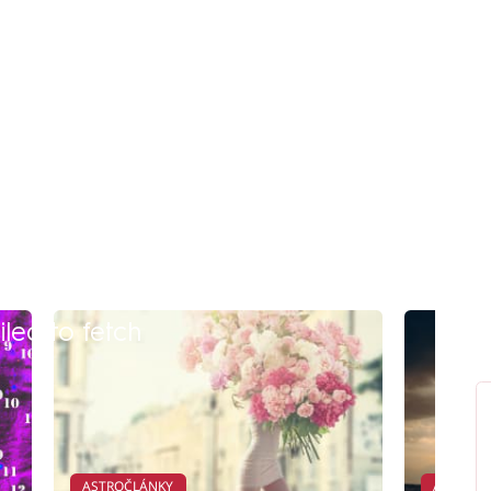
iled to fetch
ASTROČLÁNKY
ASTROČ