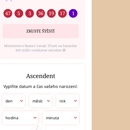
47
5
3
36
19
17
1
ZKUSTE ŠTĚSTÍ
Ministerstvo financí varuje: Účastí na hazardní
hře může vzniknout závislost ⑱
Ascendent
Vyplňte datum a čas vašeho narození: