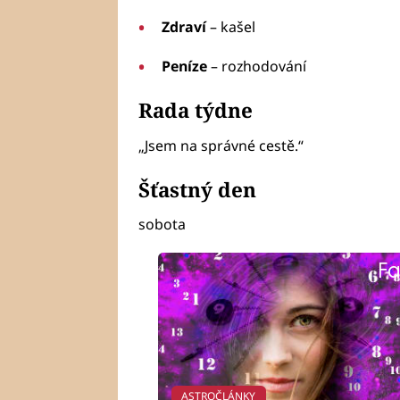
Zdraví
– kašel
Peníze
– rozhodování
Rada týdne
„Jsem na správné cestě.“
Šťastný den
sobota
Fa
ASTROČLÁNKY