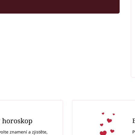
ý horoskop
P
volte znamení a zjistěte,