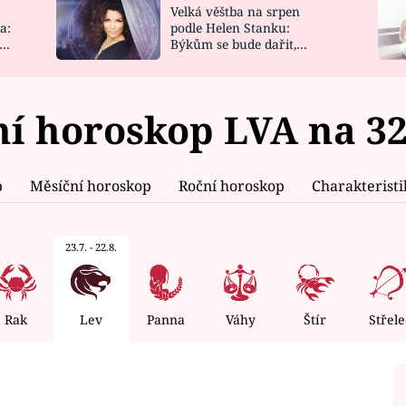
Velká věštba na srpen
NOVINKY
ZAHRADA
a:
podle Helen Stanku:
y
Býkům se bude dařit,
VIDEORECEPTY
DESIGN
Vodnáře čeká jízda
í horoskop LVA na 32
p
Měsíční horoskop
Roční horoskop
Charakterist
23.7. - 22.8.
Rak
Lev
Panna
Váhy
Štír
Střele