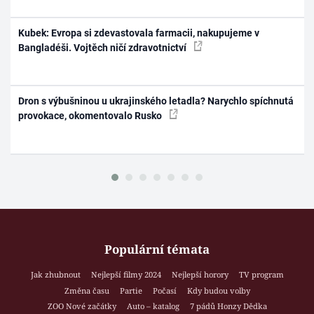
Kubek: Evropa si zdevastovala farmacii, nakupujeme v
Bangladéši. Vojtěch ničí zdravotnictví
Dron s výbušninou u ukrajinského letadla? Narychlo spíchnutá
provokace, okomentovalo Rusko
Populární témata
Jak zhubnout
Nejlepší filmy 2024
Nejlepší horory
TV program
Změna času
Partie
Počasí
Kdy budou volby
ZOO Nové začátky
Auto – katalog
7 pádů Honzy Dědka