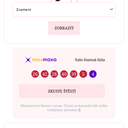
ZOBRAZIT
Vaše šťastná čísla
26
42
28
40
39
5
4
ZKUSTE ŠTĚSTÍ
Ministerstvo financí varuje: Účastí na hazardní hře může
vzniknout závislost ⑱