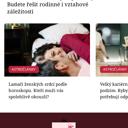
Budete řešit rodinné i vztahové
záležitosti
ASTROČLÁNKY
ASTROČLÁNKY
Lamači ženských srdcí podle
Velký kariérn
horoskopu. Kteří muži vás
podzim. Ryby 
spolehlivě okouzlí?
potřebují od