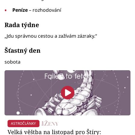
Peníze
– rozhodování
Rada týdne
„Jdu správnou cestou a zažívám zázraky.“
Šťastný den
sobota
Failed to fetch
ASTROČLÁNKY
Velká věštba na listopad pro Štíry: