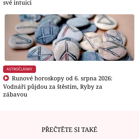
své intuici
ASTROČLÁNKY
Runové horoskopy od 6. srpna 2026:
Vodnáři půjdou za štěstím, Ryby za
zábavou
PŘEČTĚTE SI TAKÉ