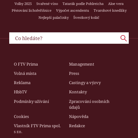
Volby 2025
Svařené víno
Tatarák podle Pohlreicha
Aloe vera
Pěstování lichořeřišnice
Výpočet ascendentu
Tvarohové knedlíky
Nejlepší palačinky
Švestkový koláč
O FTV Prima
Management
Volná místa
Press
Reklama
Castingy a výzvy
HbbTV
Kontakty
Podmínky užívání
Zpracování osobních
údajů
Cookies
Nápověda
Vlastník FTV Prima spol.
Redakce
s r.o.