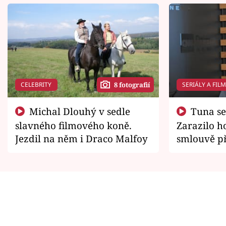
CELEBRITY
SERIÁLY A FIL
8 fotografií
Michal Dlouhý v sedle
Tuna se chtěl vrátit domů.
slavného filmového koně.
Zarazilo ho
Jezdil na něm i Draco Malfoy
smlouvě př
zemřít