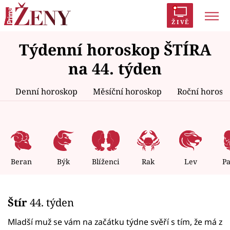
ŽIVĚ
Týdenní horoskop ŠTÍRA
Trendy:
Polabí
Inspekce
Prostřeno!
AYTO?
na 44. týden
Módní alarm
Zrádci
Proměny
Denní horoskop
Měsíční horoskop
Roční horosk
Témata
Celebrity
Beran
Býk
Blíženci
Rak
Lev
P
Vztahy
Štír
44. týden
Seriály
Mladší muž se vám na začátku týdne svěří s tím, že má z