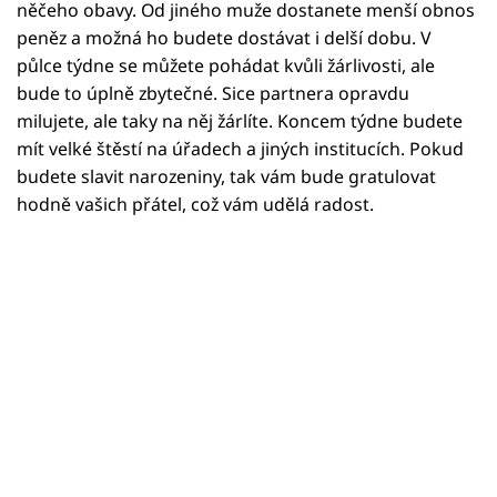
Horoskopy
něčeho obavy. Od jiného muže dostanete menší obnos
peněz a možná ho budete dostávat i delší dobu. V
Sledujte prima+
půlce týdne se můžete pohádat kvůli žárlivosti, ale
bude to úplně zbytečné. Sice partnera opravdu
Filmový festival Karlovy Vary
milujete, ale taky na něj žárlíte. Koncem týdne budete
mít velké štěstí na úřadech a jiných institucích. Pokud
Pořady
budete slavit narozeniny, tak vám bude gratulovat
hodně vašich přátel, což vám udělá radost.
Mámy sobě
Přihlášení
Sledujte nás