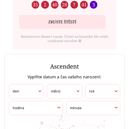
35
2
40
28
7
41
3
ZKUSTE ŠTĚSTÍ
Ministerstvo financí varuje: Účastí na hazardní hře může
vzniknout závislost ⑱
Ascendent
Vyplňte datum a čas vašeho narození: