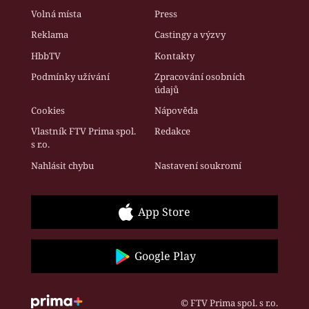
Volná místa
Press
Reklama
Castingy a výzvy
HbbTV
Kontakty
Podmínky užívání
Zpracování osobních
údajů
Cookies
Nápověda
Vlastník FTV Prima spol.
Redakce
s r.o.
Nahlásit chybu
Nastavení soukromí
App Store
Google Play
© FTV Prima spol. s r.o.