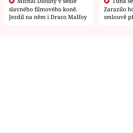
Michal Dlouhý v sedle
Tuna se chtěl vrátit domů.
slavného filmového koně.
Zarazilo ho
Jezdil na něm i Draco Malfoy
smlouvě př
zemřít