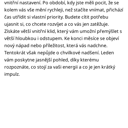
Horoskopy
vnitřní nastavení. Po období, kdy jste měli pocit, že se
kolem vás vše mění rychleji, než stačíte vnímat, přichází
Sledujte prima+
čas utřídit si vlastní priority. Budete cítit potřebu
ujasnit si, co chcete rozvíjet a co vás jen zatěžuje.
Filmový festival Karlovy Vary
Získáte větší vnitřní klid, který vám umožní přemýšlet s
větší hloubkou i odstupem. Ke konci měsíce se objeví
Pořady
nový nápad nebo příležitost, která vás nadchne.
Tentokrát však nepůjde o chvilkové nadšení. Leden
Mámy sobě
vám poskytne jasnější pohled, díky kterému
rozpoznáte, co stojí za vaši energii a co je jen krátký
impulz.
Přihlášení
Sledujte nás