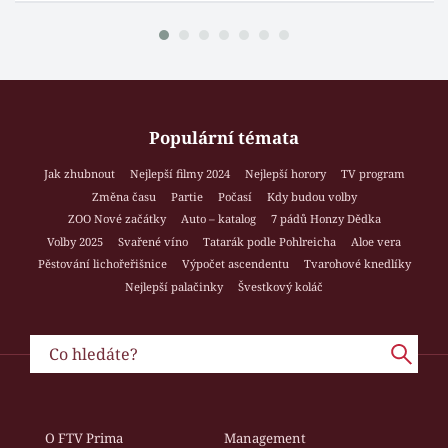
Populární témata
Jak zhubnout
Nejlepší filmy 2024
Nejlepší horory
TV program
Změna času
Partie
Počasí
Kdy budou volby
ZOO Nové začátky
Auto – katalog
7 pádů Honzy Dědka
Volby 2025
Svařené víno
Tatarák podle Pohlreicha
Aloe vera
Pěstování lichořeřišnice
Výpočet ascendentu
Tvarohové knedlíky
Nejlepší palačinky
Švestkový koláč
O FTV Prima
Management