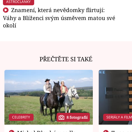
ASTROČLÁNKY
Znamení, která nevědomky flirtují:
Váhy a Blíženci svým úsměvem matou své
okolí
PŘEČTĚTE SI TAKÉ
CELEBRITY
SERIÁLY A FIL
8 fotografií