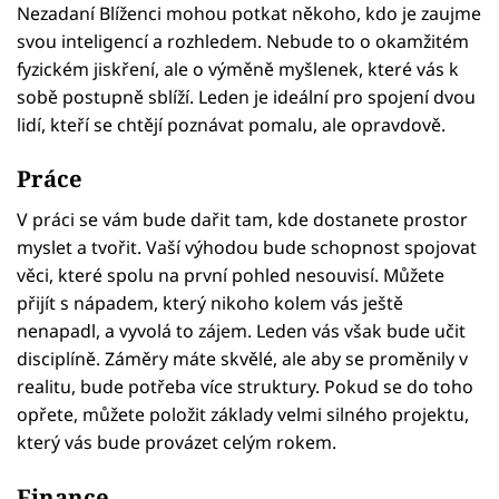
Nezadaní Blíženci mohou potkat někoho, kdo je zaujme
svou inteligencí a rozhledem. Nebude to o okamžitém
fyzickém jiskření, ale o výměně myšlenek, které vás k
sobě postupně sblíží. Leden je ideální pro spojení dvou
lidí, kteří se chtějí poznávat pomalu, ale opravdově.
Práce
V práci se vám bude dařit tam, kde dostanete prostor
myslet a tvořit. Vaší výhodou bude schopnost spojovat
věci, které spolu na první pohled nesouvisí. Můžete
přijít s nápadem, který nikoho kolem vás ještě
nenapadl, a vyvolá to zájem. Leden vás však bude učit
disciplíně. Záměry máte skvělé, ale aby se proměnily v
realitu, bude potřeba více struktury. Pokud se do toho
opřete, můžete položit základy velmi silného projektu,
který vás bude provázet celým rokem.
Finance