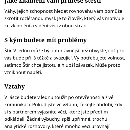
Jaké znamení vám přinese štěstí
Váhy. Jejich schopnost hledat rovnováhu vám pomůže
zkrotit rozlétanou mysl. Je to člověk, který vás motivuje
ke zklidnění a vidění věcí z obou stran.
S kým budete mít problémy
Štír. V lednu může být intenzivnější než obvykle, což pro
vás bude příliš těžké a svazující. Vy potřebujete volnost,
zatímco Štír chce jistotu a hlubší závazek. Může proto
vzniknout napětí.
Vztahy
V lásce budete v lednu toužit po otevřenosti a živé
komunikaci. Pokud jste ve vztahu, čekejte období, kdy
si s partnerem vyjasníte věci, které jste předtím
odkládali. Žádné výbuchy, spíš upřímné, trochu
analytické rozhovory, které mnoho věcí urovnají.