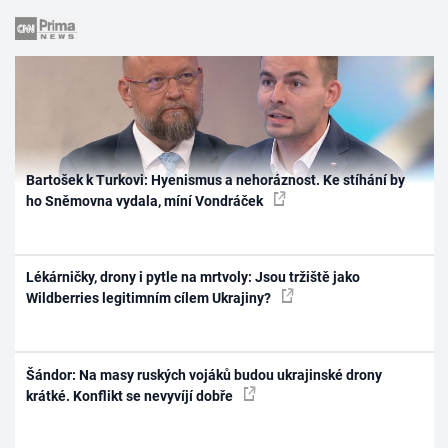
Bartošek k Turkovi: Hyenismus a nehoráznost. Ke stíhání by
ho Sněmovna vydala, míní Vondráček
Lékárničky, drony i pytle na mrtvoly: Jsou tržiště jako
Wildberries legitimním cílem Ukrajiny?
Šándor: Na masy ruských vojáků budou ukrajinské drony
krátké. Konflikt se nevyvíjí dobře