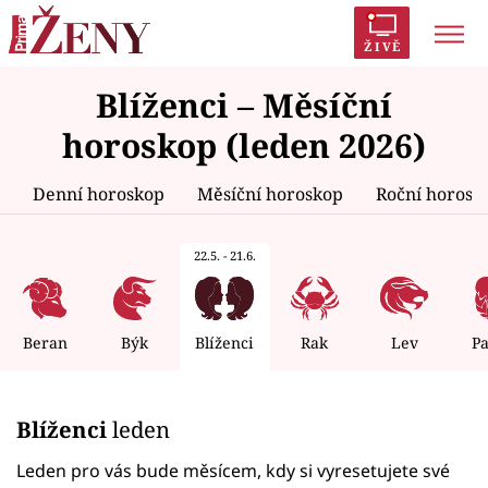
ŽIVĚ
Blíženci – Měsíční
Trendy:
Polabí
Inspekce
Prostřeno!
AYTO?
horoskop (leden 2026)
Módní alarm
Zrádci
Proměny
Denní horoskop
Měsíční horoskop
Roční horosk
22.5. - 21.6.
Témata
Celebrity
Beran
Býk
Blíženci
Rak
Lev
P
Vztahy
Blíženci
leden
Seriály
Leden pro vás bude měsícem, kdy si vyresetujete své