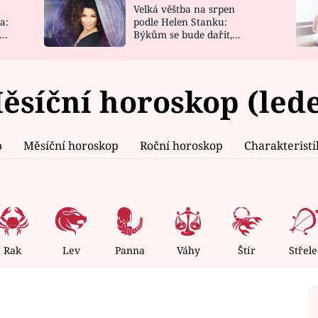
Velká věštba na srpen
NOVINKY
ZAHRADA
a:
podle Helen Stanku:
y
Býkům se bude dařit,
VIDEORECEPTY
DESIGN
Vodnáře čeká jízda
ěsíční horoskop (led
p
Měsíční horoskop
Roční horoskop
Charakterist
Rak
Lev
Panna
Váhy
Štír
Střele