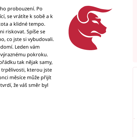
ho probouzení. Po
í, se vrátíte k sobě a k
stota a klidné tempo.
i riskovat. Spíše se
, co jste si vybudovali.
ědomí. Leden vám
k výraznému pokroku.
pořádku tak nějak samy,
trpělivosti, kterou jste
onci měsíce může přijít
tvrdí, že váš směr byl