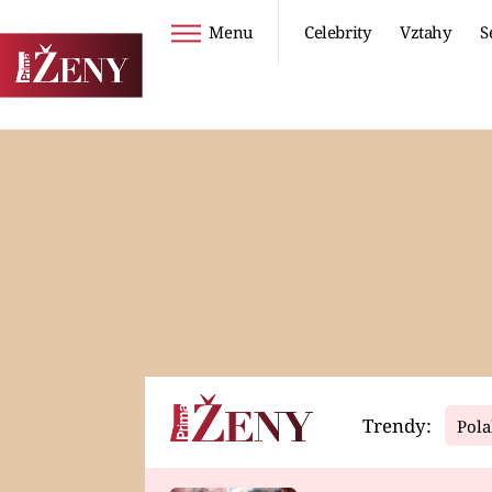
Menu
Celebrity
Vztahy
S
Seriály
Životní styl
ZOO
DIETY A HUBNUTÍ
PROSTŘENO!
CESTOVÁNÍ A
DOVOLENÁ
DUCH
ZDRAVÍ
Trendy:
Pola
Horoskopy
Video
ASTROČLÁNKY
SERIÁLY