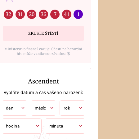
32
31
20
36
7
41
1
ZKUSTE ŠTĚSTÍ
Ministerstvo financí varuje: Účastí na hazardní
hře může vzniknout závislost ⑱
Ascendent
Vyplňte datum a čas vašeho narození: