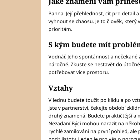
Jaké znamení vám přinese
Panna. Její přehlednost, cit pro deta
vyhnout se chaosu. Je to člověk, který 
prioritám.
S kým budete mít problé
Vodnář. Jeho spontánnost a nečekané 
náročné. Zkuste se nestavět do útočnéh
potřebovat více prostoru.
Vztahy
V lednu budete toužit po klidu a po vzt
jste v partnerství, čekejte období zkli
druhý znamená. Budete praktičtější a 
Nezadaní Býci mohou narazit na někoho
rychlé zamilování na první pohled, ale
pocit jistoty. Leden je pro vás o porozu