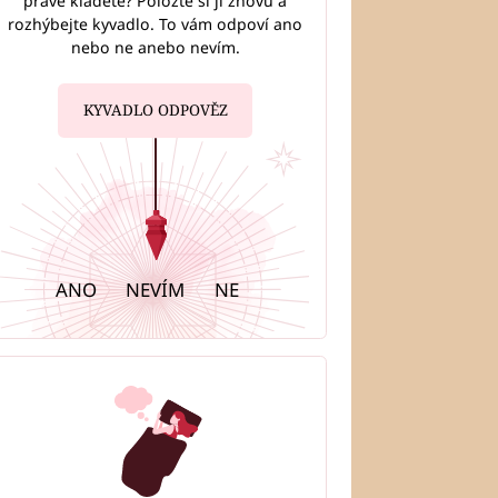
právě kladete? Položte si ji znovu a
rozhýbejte kyvadlo. To vám odpoví ano
nebo ne anebo nevím.
KYVADLO ODPOVĚZ
ANO
NEVÍM
NE