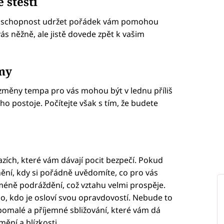
 štěstí
il a schopnost udržet pořádek vám pomohou
vás něžně, ale jistě dovede zpět k vašim
my
změny tempa pro vás mohou být v lednu příliš
o postoje. Počítejte však s tím, že budete
azích, které vám dávají pocit bezpečí. Pokud
dnění, kdy si pořádně uvědomíte, co pro vás
méně podráždění, což vztahu velmi prospěje.
, kdo je osloví svou opravdovostí. Nebude to
 pomalé a příjemné sbližování, které vám dá
mění a blízkosti.