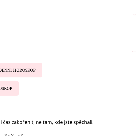
DENNÍ HOROSKOP
OSKOP
iled to fetch
i čas zakořenit, ne tam, kde jste spěchali.