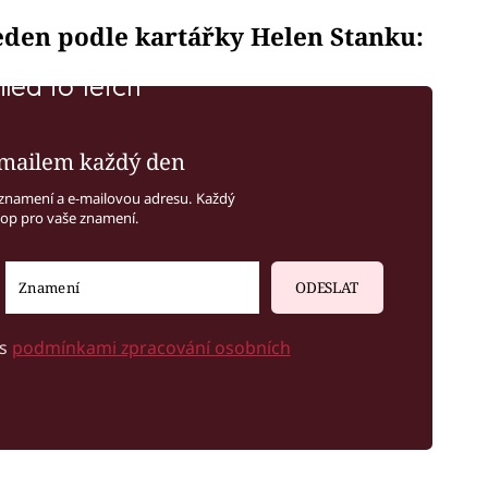
leden podle kartářky Helen Stanku:
iled to fetch
mailem každý den
znamení a e-mailovou adresu. Každý
kop pro vaše znamení.
ODESLAT
 s
podmínkami zpracování osobních