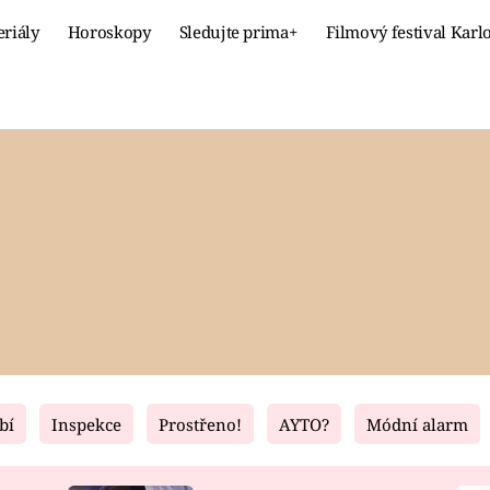
eriály
Horoskopy
Sledujte prima+
Filmový festival Karl
Celebrity
Recept
MÓDA A KRÁSA
HLAVNÍ JÍ
VZTAHY A SEX
SLADKÉ
PRIMA MAMINKA
ZDRAVÉ
bí
Inspekce
Prostřeno!
AYTO?
Módní alarm
Fresh
Living
RECEPTY
BYDLENÍ