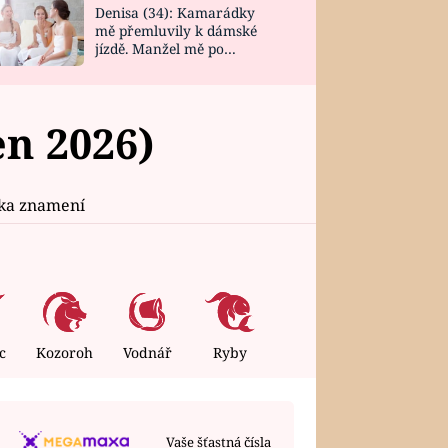
Denisa (34): Kamarádky
mě přemluvily k dámské
jízdě. Manžel mě po
návratu zaskočil
en 2026)
ika znamení
c
Kozoroh
Vodnář
Ryby
Vaše šťastná čísla