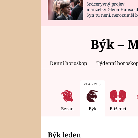
Srdceryvný projev
SNÁŘ
CELEBRITY
manželky Glena Hansard
Syn tu není, nerozuměl b
HOROSKOP NA
VAŘENÍ
tomu, vysvětlila
ROK 2023
Býk – M
Denní horoskop
Týdenní horosko
21.4. - 21.5.
Beran
Býk
Blíženci
Býk
leden