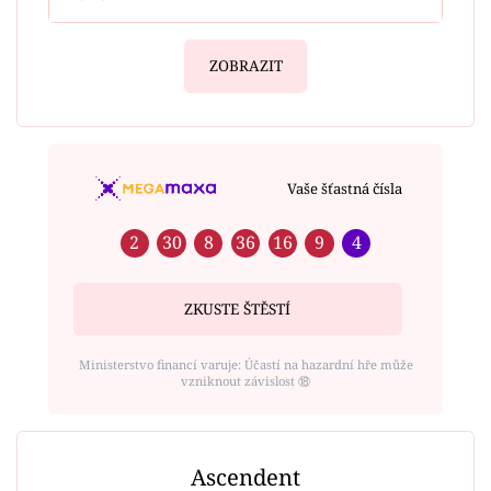
ZOBRAZIT
Vaše šťastná čísla
2
30
8
36
16
9
4
ZKUSTE ŠTĚSTÍ
Ministerstvo financí varuje: Účastí na hazardní hře může
vzniknout závislost ⑱
Ascendent