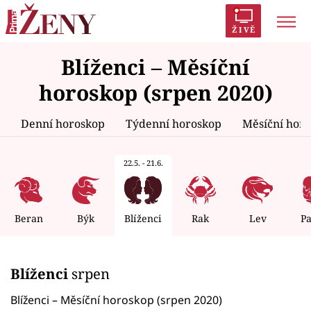
ŽIVĚ
Blíženci – Měsíční
Trendy:
Polabí
Inspekce
Prostřeno!
AYTO?
horoskop (srpen 2020)
Módní alarm
Zrádci
Proměny
Denní horoskop
Týdenní horoskop
Měsíční hor
22.5. - 21.6.
Témata
Celebrity
Beran
Býk
Blíženci
Rak
Lev
P
Vztahy
Blíženci
srpen
Seriály
Blíženci – Měsíční horoskop (srpen 2020)