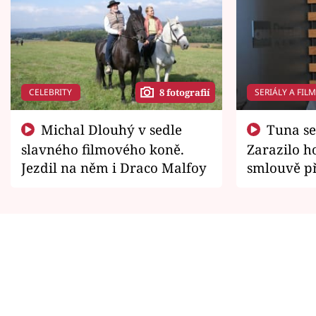
CELEBRITY
SERIÁLY A FIL
8 fotografií
Michal Dlouhý v sedle
Tuna se chtěl vrátit domů.
slavného filmového koně.
Zarazilo ho
Jezdil na něm i Draco Malfoy
smlouvě př
zemřít