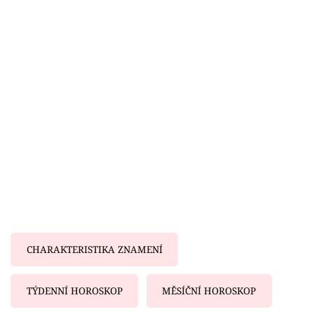
Horoskopy
Sledujte prima+
Filmový festival Karlovy Vary
Pořady
Mámy sobě
Přihlášení
Sledujte nás
CHARAKTERISTIKA ZNAMENÍ
TÝDENNÍ HOROSKOP
MĚSÍČNÍ HOROSKOP