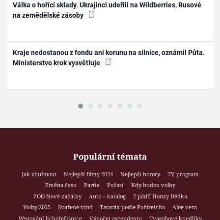
Válka o hořící sklady. Ukrajinci udeřili na Wildberries, Rusové
na zemědělské zásoby
Kraje nedostanou z fondu ani korunu na silnice, oznámil Půta.
Ministerstvo krok vysvětluje
Populární témata
Jak zhubnout
Nejlepší filmy 2024
Nejlepší horory
TV program
Změna času
Partie
Počasí
Kdy budou volby
ZOO Nové začátky
Auto – katalog
7 pádů Honzy Dědka
Volby 2025
Svařené víno
Tatarák podle Pohlreicha
Aloe vera
Pěstování lichořeřišnice
Výpočet ascendentu
Tvarohové knedlíky