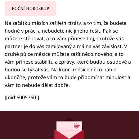
ROČNÍ HOROSKOP
Na začátku měsíce zažijete ztráty, a to tím, že budete
Failed to fetch
hodně v práci a nebudete nic jiného řešit. Pak se
můžete stěhovat, a to vám přinese boj, protože váš
partner je do vás zamilovaný a má na vás závislost. V
druhé půlce měsíce můžete zažít něco nového, a to
vám přinese stabilitu a zprávy, které budou osudové a
budou se týkat vás. Na konci měsíce něco náhle
ukončíte, protože vám to bude připomínat minulost a
vám to nebude dělat dobře.
[[nid:6005760]]