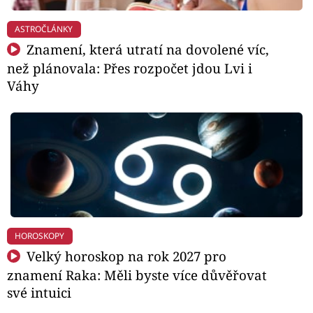
ASTROČLÁNKY
Znamení, která utratí na dovolené víc,
než plánovala: Přes rozpočet jdou Lvi i
Váhy
HOROSKOPY
Velký horoskop na rok 2027 pro
znamení Raka: Měli byste více důvěřovat
své intuici