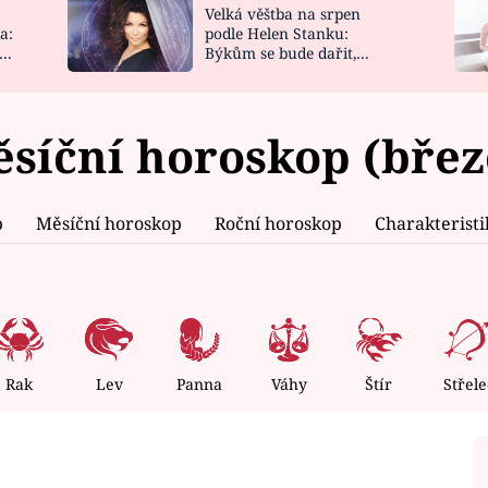
Velká věštba na srpen
NOVINKY
ZAHRADA
a:
podle Helen Stanku:
y
Býkům se bude dařit,
VIDEORECEPTY
DESIGN
Vodnáře čeká jízda
ěsíční horoskop (břez
p
Měsíční horoskop
Roční horoskop
Charakterist
Rak
Lev
Panna
Váhy
Štír
Střele