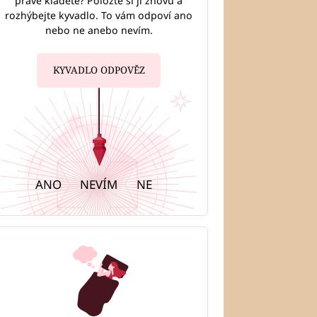
právě kladete? Položte si ji znovu a
rozhýbejte kyvadlo. To vám odpoví ano
nebo ne anebo nevím.
KYVADLO ODPOVĚZ
ANO
NEVÍM
NE