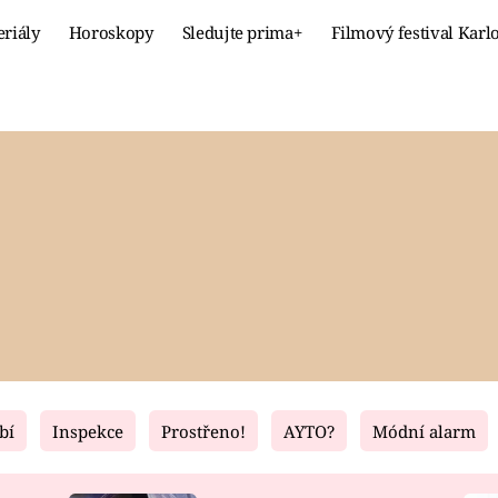
eriály
Horoskopy
Sledujte prima+
Filmový festival Karl
Celebrity
Recept
MÓDA A KRÁSA
HLAVNÍ JÍ
VZTAHY A SEX
SLADKÉ
PRIMA MAMINKA
ZDRAVÉ
bí
Inspekce
Prostřeno!
AYTO?
Módní alarm
Fresh
Living
RECEPTY
BYDLENÍ