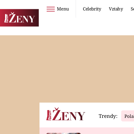
Menu
Celebrity
Vztahy
S
Seriály
Životní styl
ZOO
DIETY A HUBNUTÍ
PROSTŘENO!
CESTOVÁNÍ A
DOVOLENÁ
DUCH
ZDRAVÍ
Trendy:
Pola
Horoskopy
Video
ASTROČLÁNKY
SERIÁLY