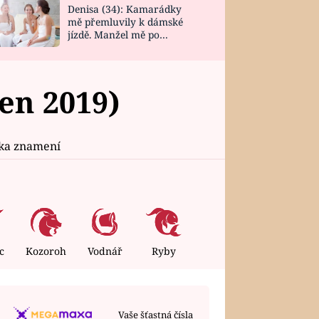
Denisa (34): Kamarádky
mě přemluvily k dámské
jízdě. Manžel mě po
návratu zaskočil
en 2019)
ika znamení
c
Kozoroh
Vodnář
Ryby
Vaše šťastná čísla