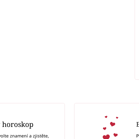
ý horoskop
P
volte znamení a zjistěte,