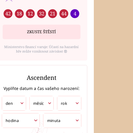
42
18
12
32
21
44
4
ZKUSTE ŠTĚSTÍ
Ministerstvo financí varuje: Účastí na hazardní
hře může vzniknout závislost ⑱
Ascendent
Vyplňte datum a čas vašeho narození: