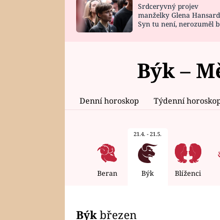
Srdceryvný projev
SNÁŘ
CELEBRITY
manželky Glena Hansard
Syn tu není, nerozuměl b
HOROSKOP NA
VAŘENÍ
tomu, vysvětlila
ROK 2023
Býk – M
Denní horoskop
Týdenní horosko
21.4. - 21.5.
Beran
Býk
Blíženci
Býk
březen