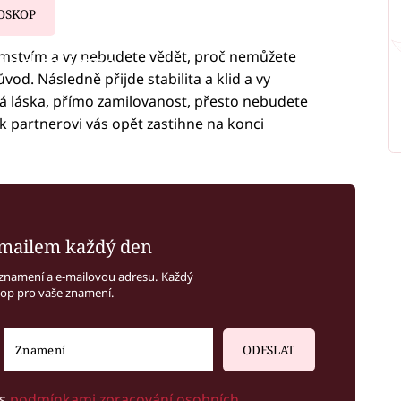
OSKOP
emstvím a vy nebudete vědět, proč nemůžete
iled to fetch
ůvod. Následně přijde stabilita a klid a vy
dá láska, přímo zamilovanost, přesto nebudete
st k partnerovi vás opět zastihne na konci
mailem každý den
znamení a e-mailovou adresu. Každý
kop pro vaše znamení.
ODESLAT
 s
podmínkami zpracování osobních