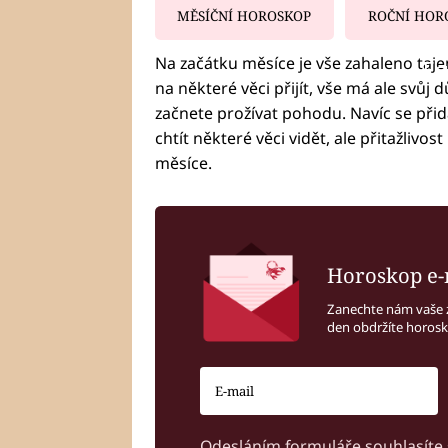
MĚSÍČNÍ HOROSKOP
ROČNÍ HOR
Na začátku měsíce je vše zahaleno taj
Fa
na některé věci přijít, vše má ale svůj d
začnete prožívat pohodu. Navíc se při
chtít některé věci vidět, ale přitažlivo
měsíce.
Horoskop e-
Zanechte nám vaše 
den obdržíte horos
Odesláním formuláře souhlasíte