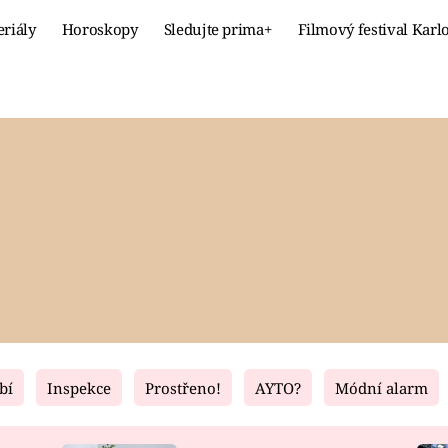
eriály
Horoskopy
Sledujte prima+
Filmový festival Karl
Celebrity
Recept
MÓDA A KRÁSA
HLAVNÍ JÍ
VZTAHY A SEX
SLADKÉ
PRIMA MAMINKA
ZDRAVÉ
bí
Inspekce
Prostřeno!
AYTO?
Módní alarm
Fresh
Living
RECEPTY
BYDLENÍ