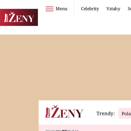
Menu
Celebrity
Vztahy
S
Seriály
Životní styl
ZOO
DIETY A HUBNUTÍ
PROSTŘENO!
CESTOVÁNÍ A
DOVOLENÁ
DUCH
ZDRAVÍ
Trendy:
Pola
Horoskopy
Video
ASTROČLÁNKY
SERIÁLY