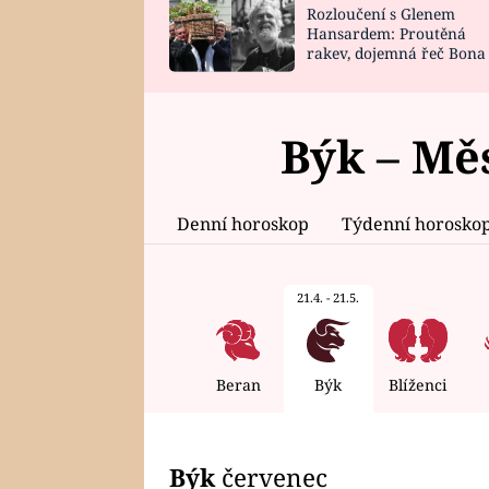
Rozloučení s Glenem
SNÁŘ
CELEBRITY
Hansardem: Proutěná
rakev, dojemná řeč Bona
HOROSKOP NA
VAŘENÍ
zpěv Irglové s Vedderem
ROK 2023
Býk – Mě
Denní horoskop
Týdenní horosko
21.4. - 21.5.
Beran
Býk
Blíženci
Býk
červenec