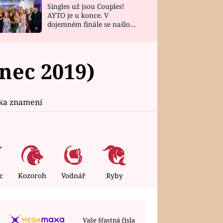
Singles už jsou Couples!
AYTO je u konce. V
dojemném finále se našlo
všech 10 Perfect Matchů
nec 2019)
ika znamení
c
Kozoroh
Vodnář
Ryby
Vaše šťastná čísla