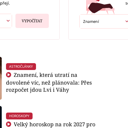
s
přejí.
VYPOČÍTAT
ASTROČLÁNKY
Znamení, která utratí na
dovolené víc, než plánovala: Přes
rozpočet jdou Lvi i Váhy
HOROSKOPY
Velký horoskop na rok 2027 pro