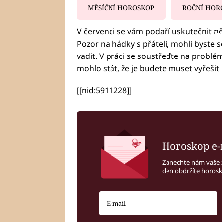
MĚSÍČNÍ HOROSKOP
ROČNÍ HOR
V červenci se vám podaří uskutečnit n
Fa
Pozor na hádky s přáteli, mohli byste s
vadit. V práci se soustřeďte na problé
mohlo stát, že je budete muset vyřešit
[[nid:5911228]]
Horoskop e-
Zanechte nám vaše 
den obdržíte horos