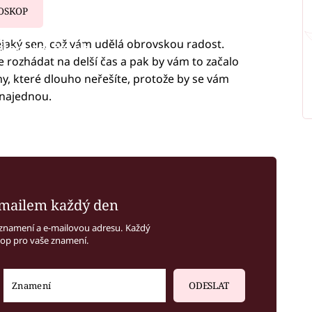
OSKOP
ějaký sen, což vám udělá obrovskou radost.
iled to fetch
e rozhádat na delší čas a pak by vám to začalo
my, které dlouho neřešíte, protože by se vám
 najednou.
mailem každý den
znamení a e-mailovou adresu. Každý
kop pro vaše znamení.
ODESLAT