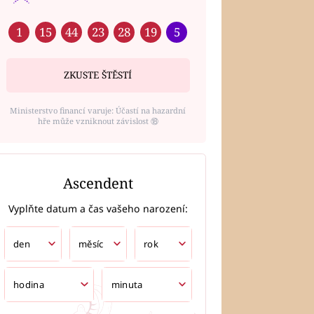
1
15
44
23
28
19
5
ZKUSTE ŠTĚSTÍ
Ministerstvo financí varuje: Účastí na hazardní
hře může vzniknout závislost ⑱
Ascendent
Vyplňte datum a čas vašeho narození: