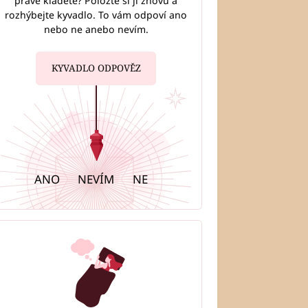
právě kladete? Položte si ji znovu a
rozhýbejte kyvadlo. To vám odpoví ano
nebo ne anebo nevím.
KYVADLO ODPOVĚZ
ANO
NEVÍM
NE