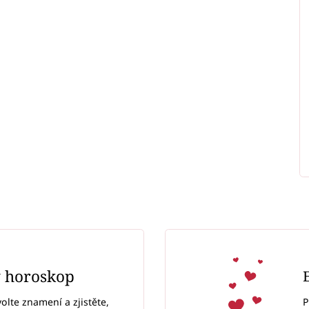
ý horoskop
P
volte znamení a zjistěte,