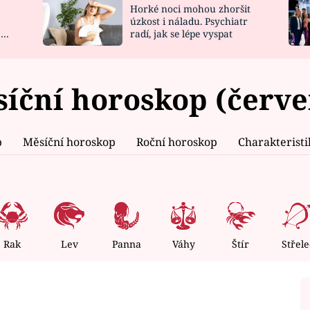
Horké noci mohou zhoršit
NOVINKY
ZAHRADA
úzkost i náladu. Psychiatr
 a
radí, jak se lépe vyspat
VIDEORECEPTY
DESIGN
síční horoskop (červe
p
Měsíční horoskop
Roční horoskop
Charakterist
Rak
Lev
Panna
Váhy
Štír
Střele