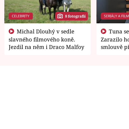
CELEBRITY
SERIÁLY A FIL
8 fotografií
Michal Dlouhý v sedle
Tuna se chtěl vrátit domů.
slavného filmového koně.
Zarazilo ho
Jezdil na něm i Draco Malfoy
smlouvě př
zemřít