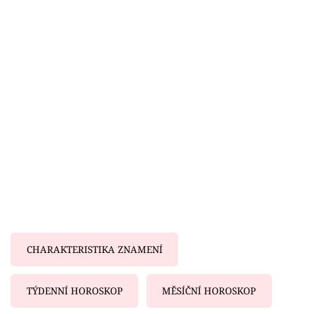
Horoskopy
Sledujte prima+
Filmový festival Karlovy Vary
Pořady
Mámy sobě
Přihlášení
Sledujte nás
CHARAKTERISTIKA ZNAMENÍ
TÝDENNÍ HOROSKOP
MĚSÍČNÍ HOROSKOP