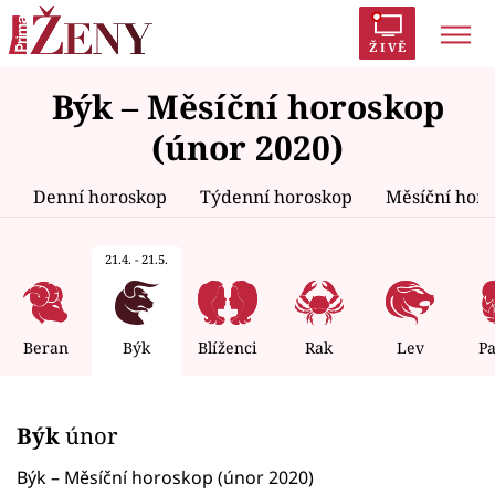
ŽIVĚ
Býk – Měsíční horoskop
Trendy:
Polabí
Inspekce
Prostřeno!
AYTO?
(únor 2020)
Módní alarm
Zrádci
Proměny
Denní horoskop
Týdenní horoskop
Měsíční hor
21.4. - 21.5.
Témata
Celebrity
Beran
Býk
Blíženci
Rak
Lev
P
Vztahy
Býk
únor
Seriály
Býk – Měsíční horoskop (únor 2020)