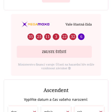
Vaše šťastná čísla
35
25
11
3
22
32
6
ZKUSTE ŠTĚSTÍ
Ministerstvo financí varuje: Účastí na hazardní hře může
vzniknout závislost ⑱
Ascendent
Vyplňte datum a čas vašeho narození: