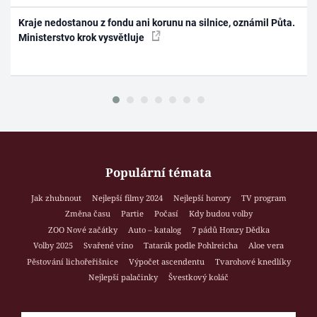
Kraje nedostanou z fondu ani korunu na silnice, oznámil Půta.
Ministerstvo krok vysvětluje
Populární témata
Jak zhubnout
Nejlepší filmy 2024
Nejlepší horory
TV program
Změna času
Partie
Počasí
Kdy budou volby
ZOO Nové začátky
Auto – katalog
7 pádů Honzy Dědka
Volby 2025
Svařené víno
Tatarák podle Pohlreicha
Aloe vera
Pěstování lichořeřišnice
Výpočet ascendentu
Tvarohové knedlíky
Nejlepší palačinky
Švestkový koláč