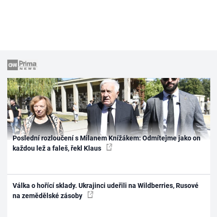
Poslední rozloučení s Milanem Knížákem: Odmítejme jako on
každou lež a faleš, řekl Klaus
Válka o hořící sklady. Ukrajinci udeřili na Wildberries, Rusové
na zemědělské zásoby