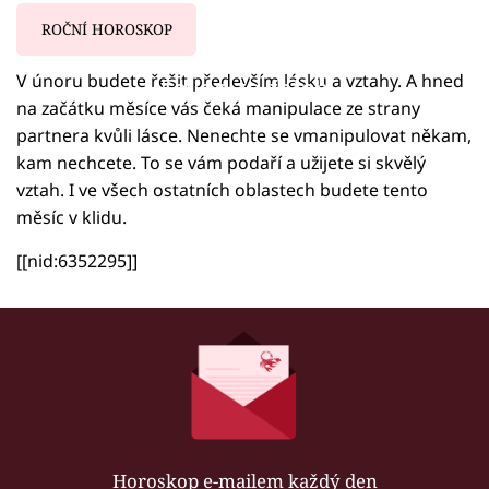
ROČNÍ HOROSKOP
V únoru budete řešit především lásku a vztahy. A hned
Failed to fetch
na začátku měsíce vás čeká manipulace ze strany
partnera kvůli lásce. Nenechte se vmanipulovat někam,
kam nechcete. To se vám podaří a užijete si skvělý
vztah. I ve všech ostatních oblastech budete tento
měsíc v klidu.
[[nid:6352295]]
Horoskop e-mailem každý den