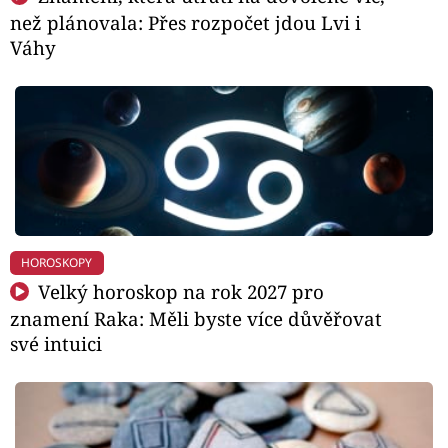
než plánovala: Přes rozpočet jdou Lvi i
Váhy
HOROSKOPY
Velký horoskop na rok 2027 pro
znamení Raka: Měli byste více důvěřovat
své intuici