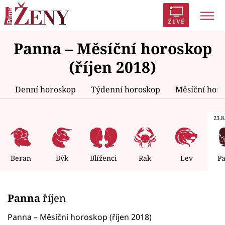
ŽIVĚ
Panna – Měsíční horoskop
Trendy:
Polabí
Inspekce
Prostřeno!
AYTO?
(říjen 2018)
Módní alarm
Zrádci
Proměny
Denní horoskop
Týdenní horoskop
Měsíční hor
23.8.
Témata
Celebrity
Beran
Býk
Blíženci
Rak
Lev
P
Vztahy
Panna
říjen
Seriály
Panna – Měsíční horoskop (říjen 2018)