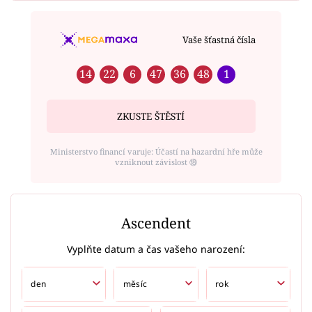
Vaše šťastná čísla
14
22
6
47
36
48
1
ZKUSTE ŠTĚSTÍ
Ministerstvo financí varuje: Účastí na hazardní hře může
vzniknout závislost ⑱
Ascendent
Vyplňte datum a čas vašeho narození: