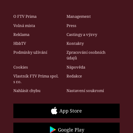
O FTV Prima
Management
Volná místa
Press
Reklama
Castingy a výzvy
HbbTV
Kontakty
Podmínky užívání
Zpracování osobních
údajů
Cookies
Nápověda
Vlastník FTV Prima spol.
Redakce
s r.o.
Nahlásit chybu
Nastavení soukromí
App Store
Google Play