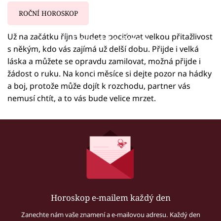
ROČNÍ HOROSKOP
Už na začátku října budete pociťovat velkou přitažlivost
Failed to fetch
s někým, kdo vás zajímá už delší dobu. Přijde i velká
láska a můžete se opravdu zamilovat, možná přijde i
žádost o ruku. Na konci měsíce si dejte pozor na hádky
a boj, protože může dojít k rozchodu, partner vás
nemusí chtít, a to vás bude velice mrzet.
Horoskop e-mailem každý den
Zanechte nám vaše znamení a e-mailovou adresu. Každý den