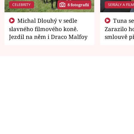
CELEBRITY
SERIÁLY A FIL
8 fotografií
Michal Dlouhý v sedle
Tuna se chtěl vrátit domů.
slavného filmového koně.
Zarazilo ho
Jezdil na něm i Draco Malfoy
smlouvě př
zemřít