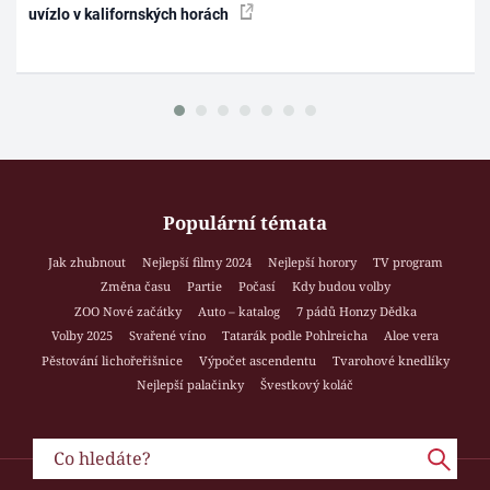
uvízlo v kalifornských horách
Populární témata
Jak zhubnout
Nejlepší filmy 2024
Nejlepší horory
TV program
Změna času
Partie
Počasí
Kdy budou volby
ZOO Nové začátky
Auto – katalog
7 pádů Honzy Dědka
Volby 2025
Svařené víno
Tatarák podle Pohlreicha
Aloe vera
Pěstování lichořeřišnice
Výpočet ascendentu
Tvarohové knedlíky
Nejlepší palačinky
Švestkový koláč