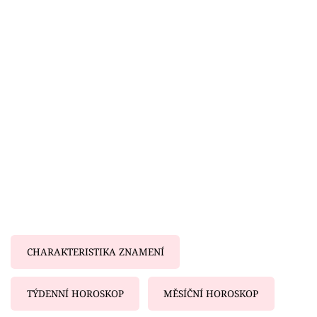
Horoskopy
Sledujte prima+
Filmový festival Karlovy Vary
Pořady
Mámy sobě
Přihlášení
Sledujte nás
CHARAKTERISTIKA ZNAMENÍ
TÝDENNÍ HOROSKOP
MĚSÍČNÍ HOROSKOP