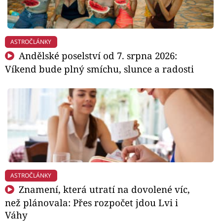
ASTROČLÁNKY
Andělské poselství od 7. srpna 2026:
Víkend bude plný smíchu, slunce a radosti
ASTROČLÁNKY
Znamení, která utratí na dovolené víc,
než plánovala: Přes rozpočet jdou Lvi i
Váhy