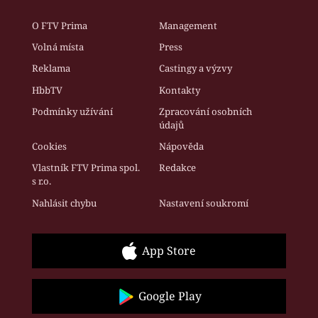
O FTV Prima
Management
Volná místa
Press
Reklama
Castingy a výzvy
HbbTV
Kontakty
Podmínky užívání
Zpracování osobních
údajů
Cookies
Nápověda
Vlastník FTV Prima spol.
Redakce
s r.o.
Nahlásit chybu
Nastavení soukromí
App Store
Google Play