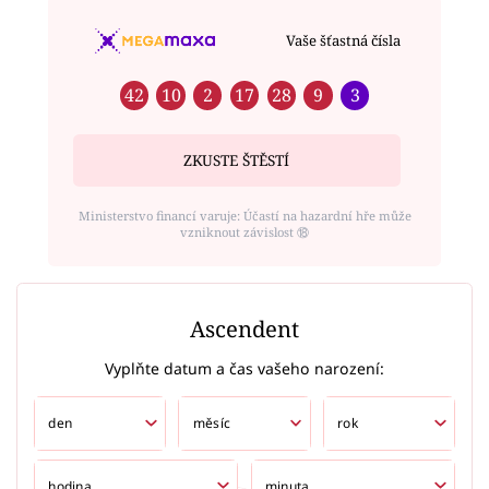
Vaše šťastná čísla
42
10
2
17
28
9
3
ZKUSTE ŠTĚSTÍ
Ministerstvo financí varuje: Účastí na hazardní hře může
vzniknout závislost ⑱
Ascendent
Vyplňte datum a čas vašeho narození: