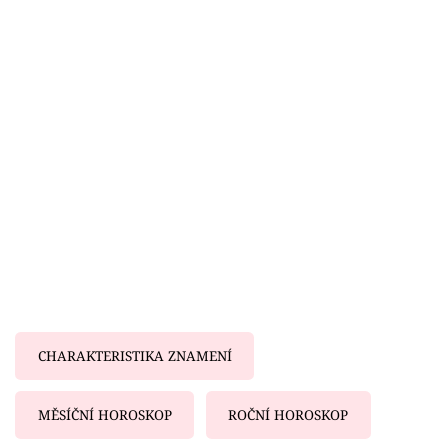
Horoskopy
Sledujte prima+
Filmový festival Karlovy Vary
Pořady
Mámy sobě
Přihlášení
Sledujte nás
CHARAKTERISTIKA ZNAMENÍ
MĚSÍČNÍ HOROSKOP
ROČNÍ HOROSKOP