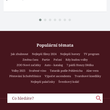
Populární témata
Jak zhubnout
Nejlepší filmy 2024
Nejlepší horory
TV program
Změna času
Partie
Počasí
Kdy budou volby
ZOO Nové začátky
Auto – katalog
7 pádů Honzy Dědka
Volby 2025
Svařené víno
Tatarák podle Pohlreicha
Aloe vera
Pěstování lichořeřišnice
Výpočet ascendentu
Tvarohové knedlíky
Nejlepší palačinky
Švestkový koláč