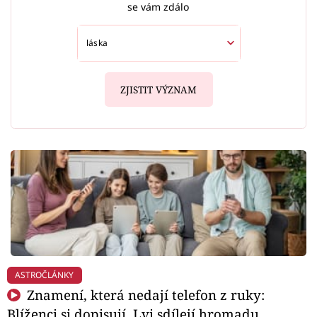
se vám zdálo
ZJISTIT VÝZNAM
ASTROČLÁNKY
Znamení, která nedají telefon z ruky:
Blíženci si dopisují, Lvi sdílejí hromadu