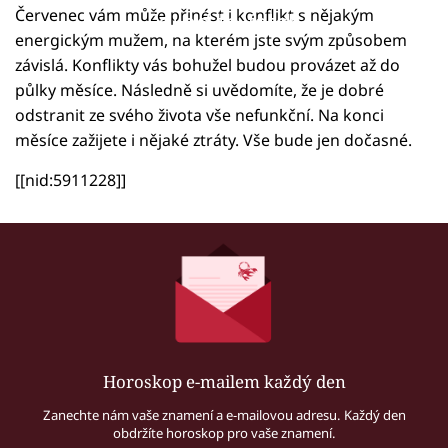
Červenec vám může přinést i konflikt s nějakým
Failed to fetch
energickým mužem, na kterém jste svým způsobem
závislá. Konflikty vás bohužel budou provázet až do
půlky měsíce. Následně si uvědomíte, že je dobré
odstranit ze svého života vše nefunkční. Na konci
měsíce zažijete i nějaké ztráty. Vše bude jen dočasné.
[[nid:5911228]]
Horoskop e-mailem každý den
Zanechte nám vaše znamení a e-mailovou adresu. Každý den
obdržíte horoskop pro vaše znamení.