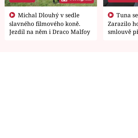
Michal Dlouhý v sedle
Tuna se chtěl vrátit domů.
slavného filmového koně.
Zarazilo ho
Jezdil na něm i Draco Malfoy
smlouvě př
zemřít