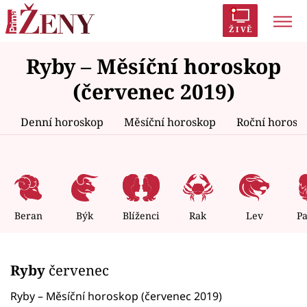
ŽIVĚ
Ryby – Měsíční horoskop
Trendy:
Polabí
Inspekce
Prostřeno!
AYTO?
(červenec 2019)
Módní alarm
Zrádci
Proměny
Denní horoskop
Měsíční horoskop
Roční horosk
Témata
Celebrity
Beran
Býk
Blíženci
Rak
Lev
P
Vztahy
Ryby
červenec
Seriály
Ryby – Měsíční horoskop (červenec 2019)