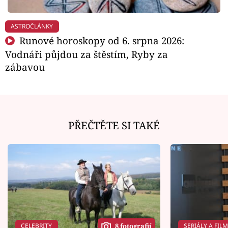
ASTROČLÁNKY
Runové horoskopy od 6. srpna 2026:
Vodnáři půjdou za štěstím, Ryby za
zábavou
PŘEČTĚTE SI TAKÉ
CELEBRITY
SERIÁLY A FIL
8 fotografií