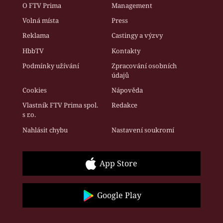
O FTV Prima
Management
Volná místa
Press
Reklama
Castingy a výzvy
HbbTV
Kontakty
Podmínky užívání
Zpracování osobních
údajů
Cookies
Nápověda
Vlastník FTV Prima spol.
Redakce
s r.o.
Nahlásit chybu
Nastavení soukromí
App Store
Google Play