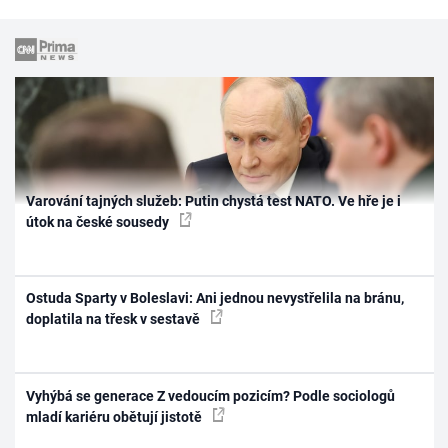
Varování tajných služeb: Putin chystá test NATO. Ve hře je i
útok na české sousedy
Ostuda Sparty v Boleslavi: Ani jednou nevystřelila na bránu,
doplatila na třesk v sestavě
Vyhýbá se generace Z vedoucím pozicím? Podle sociologů
mladí kariéru obětují jistotě