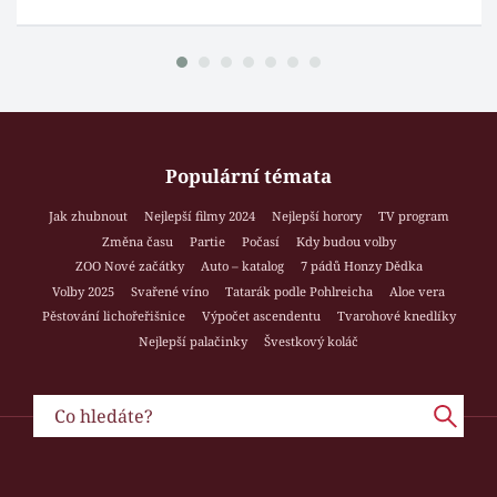
Populární témata
Jak zhubnout
Nejlepší filmy 2024
Nejlepší horory
TV program
Změna času
Partie
Počasí
Kdy budou volby
ZOO Nové začátky
Auto – katalog
7 pádů Honzy Dědka
Volby 2025
Svařené víno
Tatarák podle Pohlreicha
Aloe vera
Pěstování lichořeřišnice
Výpočet ascendentu
Tvarohové knedlíky
Nejlepší palačinky
Švestkový koláč