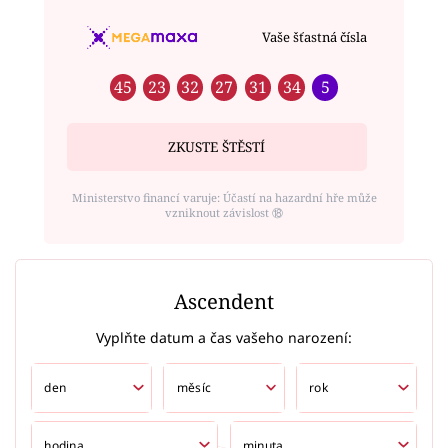
Vaše šťastná čísla
45
23
32
27
31
34
5
ZKUSTE ŠTĚSTÍ
Ministerstvo financí varuje: Účastí na hazardní hře může
vzniknout závislost ⑱
Ascendent
Vyplňte datum a čas vašeho narození: