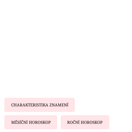
Horoskopy
Sledujte prima+
Filmový festival Karlovy Vary
Pořady
Mámy sobě
Přihlášení
Sledujte nás
CHARAKTERISTIKA ZNAMENÍ
MĚSÍČNÍ HOROSKOP
ROČNÍ HOROSKOP