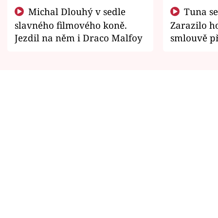
Michal Dlouhý v sedle
Tuna se chtěl vrátit domů.
slavného filmového koně.
Zarazilo ho
Jezdil na něm i Draco Malfoy
smlouvě př
zemřít