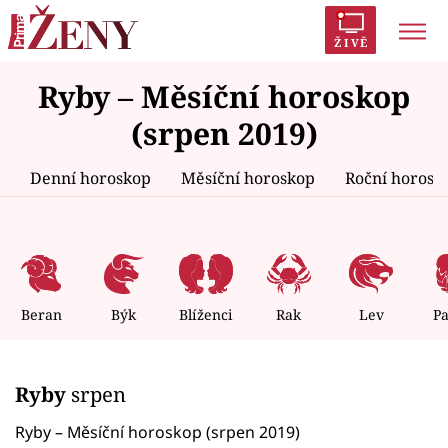
ŽIVĚ
Ryby – Měsíční horoskop
Trendy:
Polabí
Inspekce
Prostřeno!
AYTO?
(srpen 2019)
Módní alarm
Zrádci
Proměny
Denní horoskop
Měsíční horoskop
Roční horosk
Témata
Celebrity
Beran
Býk
Blíženci
Rak
Lev
P
Vztahy
Ryby
srpen
Seriály
Ryby – Měsíční horoskop (srpen 2019)