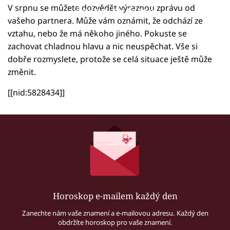
V srpnu se můžete dozvědět výraznou zprávu od
Failed to fetch
vašeho partnera. Může vám oznámit, že odchází ze
vztahu, nebo že má někoho jiného. Pokuste se
zachovat chladnou hlavu a nic neuspěchat. Vše si
dobře rozmyslete, protože se celá situace ještě může
změnit.
[[nid:5828434]]
Horoskop e-mailem každý den
Zanechte nám vaše znamení a e-mailovou adresu. Každý den
obdržíte horoskop pro vaše znamení.