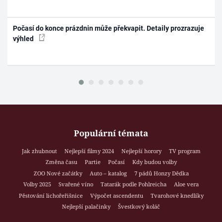
Počasí do konce prázdnin může překvapit. Detaily prozrazuje
výhled
Populární témata
Jak zhubnout
Nejlepší filmy 2024
Nejlepší horory
TV program
Změna času
Partie
Počasí
Kdy budou volby
ZOO Nové začátky
Auto – katalog
7 pádů Honzy Dědka
Volby 2025
Svařené víno
Tatarák podle Pohlreicha
Aloe vera
Pěstování lichořeřišnice
Výpočet ascendentu
Tvarohové knedlíky
Nejlepší palačinky
Švestkový koláč