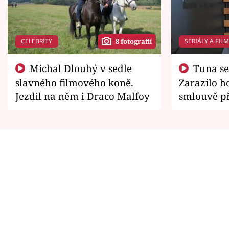
CELEBRITY
SERIÁLY A FIL
8 fotografií
Michal Dlouhý v sedle
Tuna se chtěl vrátit domů.
slavného filmového koně.
Zarazilo ho
Jezdil na něm i Draco Malfoy
smlouvě př
zemřít