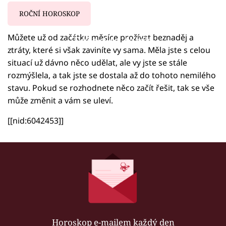
ROČNÍ HOROSKOP
Můžete už od začátku měsíce prožívat beznaděj a
Failed to fetch
ztráty, které si však zaviníte vy sama. Měla jste s celou
situací už dávno něco udělat, ale vy jste se stále
rozmýšlela, a tak jste se dostala až do tohoto nemilého
stavu. Pokud se rozhodnete něco začít řešit, tak se vše
může změnit a vám se uleví.
[[nid:6042453]]
Horoskop e-mailem každý den