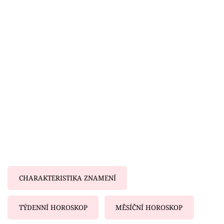
Horoskopy
Sledujte prima+
Filmový festival Karlovy Vary
Pořady
Mámy sobě
Přihlášení
Sledujte nás
CHARAKTERISTIKA ZNAMENÍ
TÝDENNÍ HOROSKOP
MĚSÍČNÍ HOROSKOP