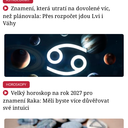
Znamení, která utratí na dovolené víc,
než plánovala: Přes rozpočet jdou Lvi i
Váhy
HOROSKOPY
Velký horoskop na rok 2027 pro
znamení Raka: Měli byste více důvěřovat
své intuici