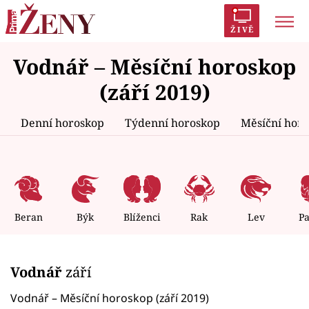
ŽIVĚ
Vodnář – Měsíční horoskop
Trendy:
Polabí
Inspekce
Prostřeno!
AYTO?
(září 2019)
Módní alarm
Zrádci
Proměny
Denní horoskop
Týdenní horoskop
Měsíční hor
Témata
Celebrity
Beran
Býk
Blíženci
Rak
Lev
P
Vztahy
Vodnář
září
Seriály
Vodnář – Měsíční horoskop (září 2019)