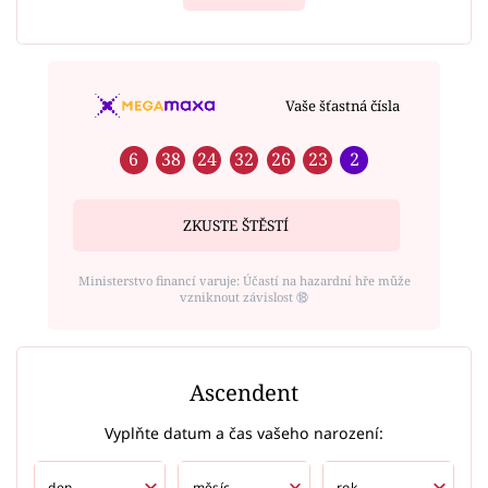
Vaše šťastná čísla
6
38
24
32
26
23
2
ZKUSTE ŠTĚSTÍ
Ministerstvo financí varuje: Účastí na hazardní hře může
vzniknout závislost ⑱
Ascendent
Vyplňte datum a čas vašeho narození: