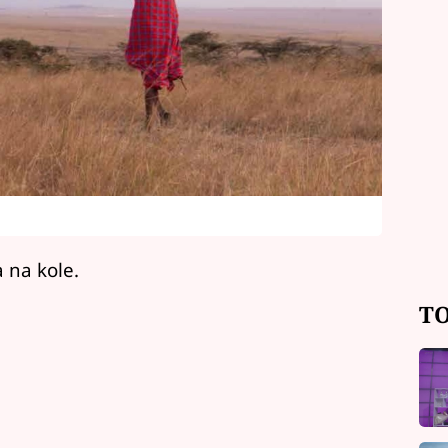
 na kole.
TO