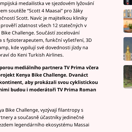
ympijská medailistka ve sjezdovém lyžování
rem soutěže “Scott 4 Maasai” pro žáky
ostí Scott. Navíc je majitelkou kliniky
prověří zdatnost všech 12 statečných v
 Bike Challenge. Součástí zocelování
a s fyzioterapeutem, funkční vyšetření, 3D
mp, kde vypilují své dovednosti jízdy na
raví do Keni Turkish Airlines.
odporou mediálního partnera TV Prima včera
 projekt Kenya Bike Challenge. Dvanáct
 kontinent, aby prokázali svou cyklistickou
 nimi budou i moderátoři TV Prima Roman
ya Bike Challenge, vyzývají filantropy s
tnery a současně účastníky jedinečné
jezdem legendárního ekosystému Massai