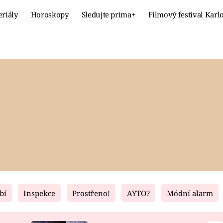
eriály
Horoskopy
Sledujte prima+
Filmový festival Karl
Celebrity
Recept
MÓDA A KRÁSA
HLAVNÍ JÍ
VZTAHY A SEX
SLADKÉ
PRIMA MAMINKA
ZDRAVÉ
bí
Inspekce
Prostřeno!
AYTO?
Módní alarm
Fresh
Living
RECEPTY
BYDLENÍ