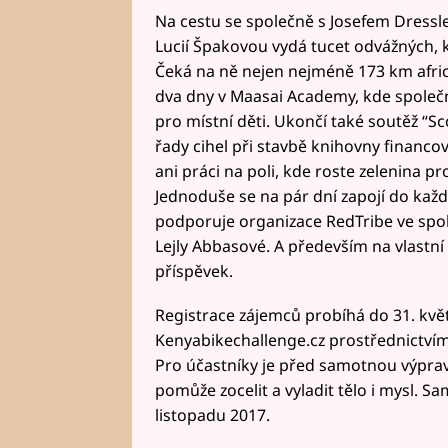
Na cestu se společně s Josefem Dress
Lucií Špakovou vydá tucet odvážných, 
Čeká na ně nejen nejméně 173 km afric
dva dny v Maasai Academy, kde společ
pro místní děti. Ukončí také soutěž “Sc
řady cihel při stavbě knihovny financo
ani práci na poli, kde roste zelenina p
Jednoduše se na pár dní zapojí do každ
podporuje organizace RedTribe ve spo
Lejly Abbasové. A především na vlastní oč
příspěvek.
Registrace zájemců probíhá do 31. kv
Kenyabikechallenge.cz prostřednictví
Pro účastníky je před samotnou výpravo
pomůže zocelit a vyladit tělo i mysl. S
listopadu 2017.