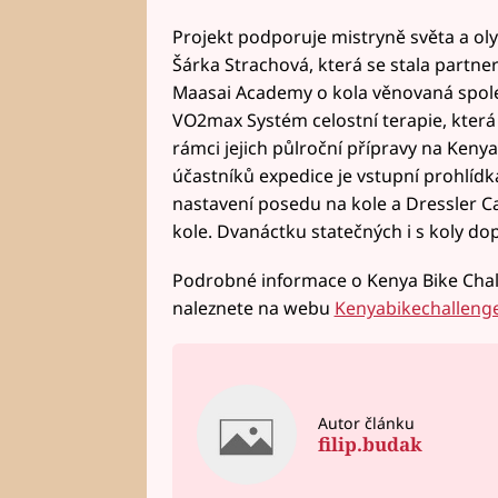
Projekt podporuje mistryně světa a ol
Šárka Strachová, která se stala partne
Maasai Academy o kola věnovaná společn
VO2max Systém celostní terapie, která 
rámci jejich půlroční přípravy na Kenya
účastníků expedice je vstupní prohlídk
nastavení posedu na kole a Dressler Ca
kole. Dvanáctku statečných i s koly dop
Podrobné informace o Kenya Bike Chall
naleznete na webu
Kenyabikechallenge
Autor článku
filip.budak