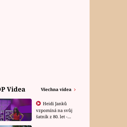
P Videa
Všechna videa
Heidi Janků
vzpomíná na svůj
šatník z 80. let -
Shopaholičky