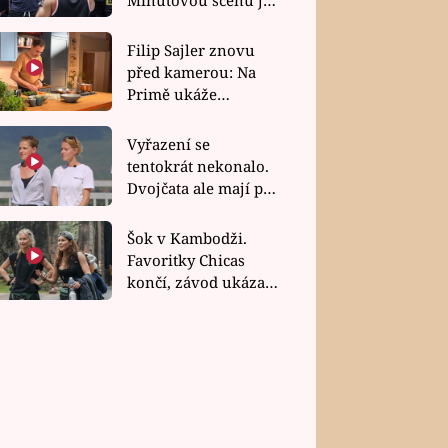
bez dubla
Filip Sajler znovu
před kamerou: Na
Primě ukáže
poctivou kuchyni i
rychlé recepty
Vyřazení se
tentokrát nekonalo.
Dvojčata ale mají po
uzavření třetí etapy
závodu nůž na krku
Šok v Kambodži.
Favoritky Chicas
končí, závod ukázal
svou nejtvrdší tvář