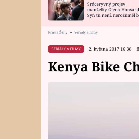
Srdceryvný projev
SNÁŘ
CELEBRITY
manželky Glena Hansard
Syn tu není, nerozuměl b
HOROSKOP NA
VAŘENÍ
tomu, vysvětlila
ROK 2023
Prima Ženy
■
Seriály a filmy
2. května 2017 16:38
f
SERIÁLY A FILMY
Kenya Bike C