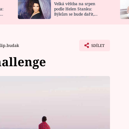
Velká věštba na srpen
NOVINKY
ZAHRADA
a:
podle Helen Stanku:
y
Býkům se bude dařit,
VIDEORECEPTY
DESIGN
Vodnáře čeká jízda
ilip.budak
SDÍLET
hallenge