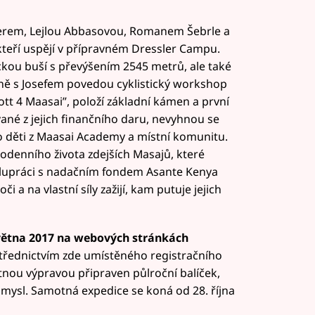
lerem, Lejlou Abbasovou, Romanem Šebrle a
kteří uspějí v přípravném Dressler Campu.
kou buší s převýšením 2545 metrů, ale také
ně s Josefem povedou cyklistický workshop
ott 4 Maasai”, položí základní kámen a první
vané z jejich finančního daru, nevyhnou se
ro děti z Maasai Academy a místní komunitu.
odenního života zdejších Masajů, které
lupráci s nadačním fondem Asante Kenya
i a na vlastní síly zažijí, kam putuje jejich
větna 2017 na webových stránkách
řednictvím zde umístěného registračního
tnou výpravou připraven půlroční balíček,
 i mysl. Samotná expedice se koná od 28. října