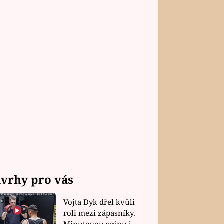
vrhy pro vás
Vojta Dyk dřel kvůli
roli mezi zápasníky.
Minutovou scénu jel