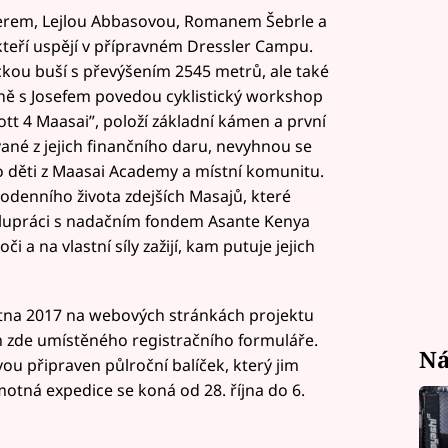
lerem, Lejlou Abbasovou, Romanem Šebrle a
kteří uspějí v přípravném Dressler Campu.
kou buší s převýšením 2545 metrů, ale také
ně s Josefem povedou cyklistický workshop
ott 4 Maasai”, položí základní kámen a první
vané z jejich finančního daru, nevyhnou se
ro děti z Maasai Academy a místní komunitu.
odenního života zdejších Masajů, které
lupráci s nadačním fondem Asante Kenya
i a na vlastní síly zažijí, kam putuje jejich
ětna 2017 na webových stránkách projektu
m zde umístěného registračního formuláře.
Ná
u připraven půlroční balíček, který jim
amotná expedice se koná od 28. října do 6.