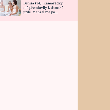
Denisa (34): Kamarádky
mě přemluvily k dámské
jízdě. Manžel mě po
návratu zaskočil