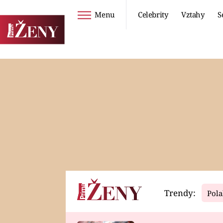
Menu
Celebrity
Vztahy
S
Seriály
Životní styl
ZOO
DIETY A HUBNUTÍ
PROSTŘENO!
CESTOVÁNÍ A
DOVOLENÁ
DUCH
ZDRAVÍ
Trendy:
Pola
Horoskopy
Video
ASTROČLÁNKY
SERIÁLY