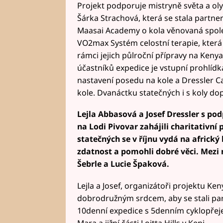
Projekt podporuje mistryně světa a ol
Šárka Strachová, která se stala partne
Maasai Academy o kola věnovaná společn
VO2max Systém celostní terapie, která 
rámci jejich půlroční přípravy na Kenya
účastníků expedice je vstupní prohlídk
nastavení posedu na kole a Dressler Ca
kole. Dvanáctku statečných i s koly dop
Lejla Abbasová a Josef Dressler s p
na Lodi Pivovar zahájili charitativní
statečných se v říjnu vydá na africký
zdatnost a pomohli dobré věci. Mezi
Šebrle a Lucie Špaková.
Lejla a Josef, organizátoři projektu Ken
dobrodružným srdcem, aby se stali par
10denní expedice s 5denním cyklopře