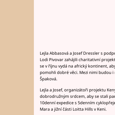
Lejla Abbasová a Josef Dressler s pod
Lodi Pivovar zahájili charitativní proj
se v říjnu vydá na africký kontinent, ab
pomohli dobré věci. Mezi nimi budou i
Špaková.
Lejla a Josef, organizátoři projektu Ken
dobrodružným srdcem, aby se stali par
10denní expedice s 5denním cyklopře
Mara a jižní části Loitta Hills v Keni.