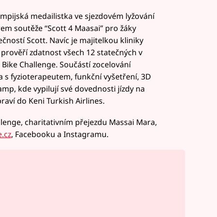
ympijská medailistka ve sjezdovém lyžování
rem soutěže “Scott 4 Maasai” pro žáky
ostí Scott. Navíc je majitelkou kliniky
prověří zdatnost všech 12 statečných v
 Bike Challenge. Součástí zocelování
a s fyzioterapeutem, funkční vyšetření, 3D
mp, kde vypilují své dovednosti jízdy na
raví do Keni Turkish Airlines.
enge, charitativním přejezdu Massai Mara,
.cz
, Facebooku a Instagramu.