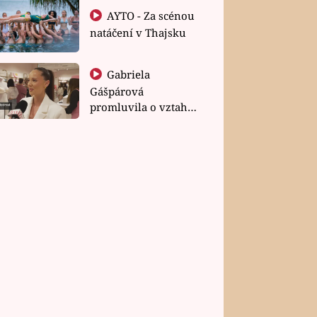
AYTO - Za scénou
natáčení v Thajsku
Gabriela
Gášpárová
promluvila o vztahu
a zakládání rodiny