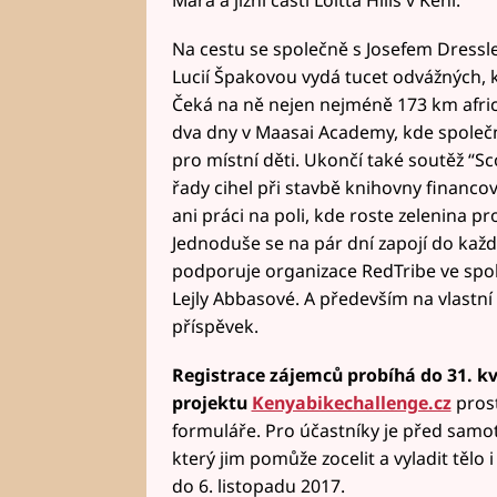
Mara a jižní části Loitta Hills v Keni.
Na cestu se společně s Josefem Dress
Lucií Špakovou vydá tucet odvážných, 
Čeká na ně nejen nejméně 173 km afric
dva dny v Maasai Academy, kde společ
pro místní děti. Ukončí také soutěž “Sc
řady cihel při stavbě knihovny financo
ani práci na poli, kde roste zelenina p
Jednoduše se na pár dní zapojí do každ
podporuje organizace RedTribe ve spo
Lejly Abbasové. A především na vlastní oč
příspěvek.
Registrace zájemců probíhá do 31. k
projektu
Kenyabikechallenge.cz
prost
formuláře. Pro účastníky je před samo
který jim pomůže zocelit a vyladit tělo
do 6. listopadu 2017.