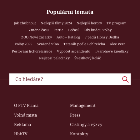
Populární témata
Jak zhubnout
Nejlepší filmy 2024
Nejlepší horory
TV program
Změna času
Partie
Počasí
Kdy budou volby
ZOO Nové začátky
Auto – katalog
7 pádů Honzy Dědka
Volby 2025
Svařené víno
Tatarák podle Pohlreicha
Aloe vera
Pěstování lichořeřišnice
Výpočet ascendentu
Tvarohové knedlíky
Nejlepší palačinky
Švestkový koláč
O FTV Prima
Management
Volná místa
Press
Reklama
Castingy a výzvy
HbbTV
Kontakty