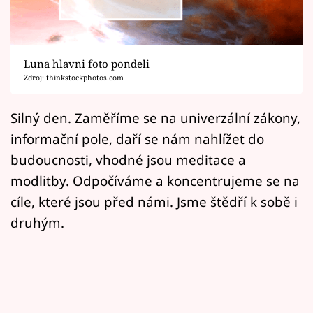
Horoskopy
Sledujte prima+
Luna hlavni foto pondeli
Filmový festival Karlovy Vary
Zdroj: thinkstockphotos.com
Pořady
Silný den. Zaměříme se na univerzální zákony,
informační pole, daří se nám nahlížet do
Mámy sobě
budoucnosti, vhodné jsou meditace a
modlitby. Odpočíváme a koncentrujeme se na
Přihlášení
cíle, které jsou před námi. Jsme štědří k sobě i
druhým.
Sledujte nás