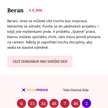
Beran
6. 8. 2026
Berani, dnes se můžete cítit trochu bez inspirace.
Nenechte se odradit. Pusťte se do jakéhokoli projektu, i
když jste myšlenkami jinde. V průběhu „špatné“ práce,
kterou můžete zpočátku chrlit, vám múza jemně přistane
na rameni. Někdy je zapotřebí trocha disciplíny, aby
vedla ke slastné odměně.
CELÝ HOROSKOP PRO DNEŠNÍ DEN
Vaše šťastná čísla
6
15
34
48
7
46
2