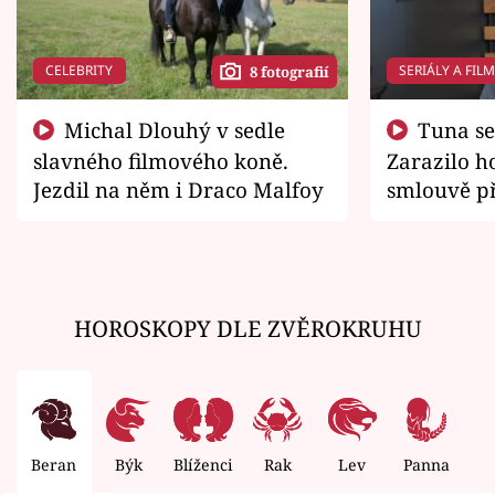
CELEBRITY
SERIÁLY A FIL
8 fotografií
Michal Dlouhý v sedle
Tuna se chtěl vrátit domů.
slavného filmového koně.
Zarazilo ho
Jezdil na něm i Draco Malfoy
smlouvě př
zemřít
HOROSKOPY DLE ZVĚROKRUHU
Beran
Býk
Blíženci
Rak
Lev
Panna
V