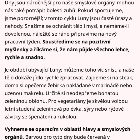
Dny jsou náročnější pro naše smyslové orgány, mohou
nás také potrápit bolesti zubů. Pokud sportujeme,
jsme pozornější; v tomto cyklu Luny jsou časté úrazy a
nehody. Snažíme se ochránit tělo i mysl, a nemáme-li
dovolenou, náležitě se ráno připravíme na nový
pracovní týden.
Soustředíme se na pozitivní
myšlenky a říkáme si, že nám půjde všechno lehce,
rychle a snadno.
Je období ubývající Luny; můžeme toho víc sníst, a naše
tělo dokáže jídlo rychle zpracovat. Zajdeme si na steak,
doma si opečeme žebírka nakládané v marinádě nebo
uzenou makrelu. Určitě si neodepřeme bohatou
zeleninou oblohu. Pro vegetariány je skvělou volbou
letní studená zeleninová polévka, sýry nebo rýžové
závitky se špenátem a rukolou.
Vyhneme se operacím v oblasti hlavy a smyslových
orgánů.
Barvou pro tyto dny bude červená v