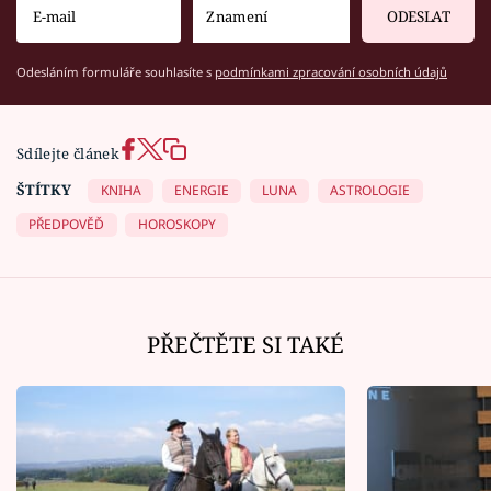
ODESLAT
Odesláním formuláře souhlasíte s
podmínkami zpracování osobních údajů
Sdílejte článek
ŠTÍTKY
KNIHA
ENERGIE
LUNA
ASTROLOGIE
PŘEDPOVĚĎ
HOROSKOPY
PŘEČTĚTE SI TAKÉ