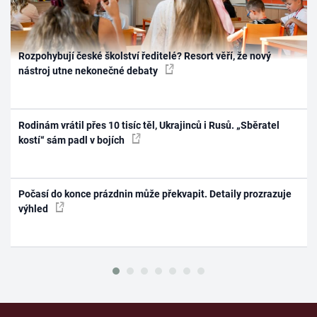
Rozpohybují české školství ředitelé? Resort věří, že nový
nástroj utne nekonečné debaty
Rodinám vrátil přes 10 tisíc těl, Ukrajinců i Rusů. „Sběratel
kostí“ sám padl v bojích
Počasí do konce prázdnin může překvapit. Detaily prozrazuje
výhled