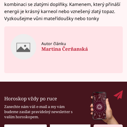
kombinaci se zlatými doplňky. Kamenem, který přináší
energii je krásný karneol nebo vznešený zlatý topaz.
Vyzkoušejme vůni mateřídoušky nebo tonky
Autor článku
Martina Čerňanská
Horoskop vždy po ruce
Zanechte nám váš e-mail a my vám
budeme zasílat pravidelný newsletter s
vaším horoskopem.