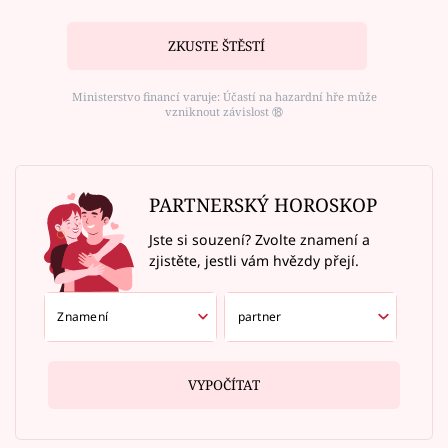
ZKUSTE ŠTĚSTÍ
Ministerstvo financí varuje: Účastí na hazardní hře může
vzniknout závislost ⑱
PARTNERSKÝ HOROSKOP
Jste si souzení? Zvolte znamení a
zjistěte, jestli vám hvězdy přejí.
VYPOČÍTAT