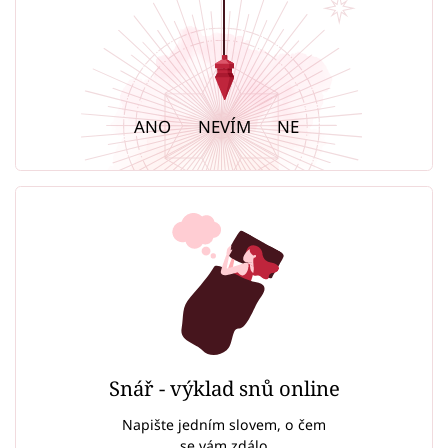
ANO
NEVÍM
NE
Snář - výklad snů online
Napište jedním slovem, o čem
se vám zdálo