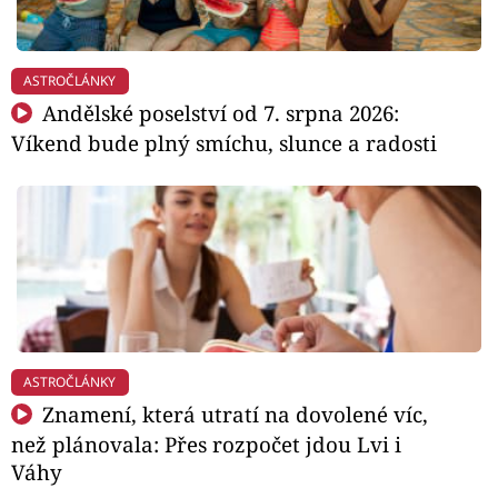
ASTROČLÁNKY
Andělské poselství od 7. srpna 2026:
Víkend bude plný smíchu, slunce a radosti
ASTROČLÁNKY
Znamení, která utratí na dovolené víc,
než plánovala: Přes rozpočet jdou Lvi i
Váhy