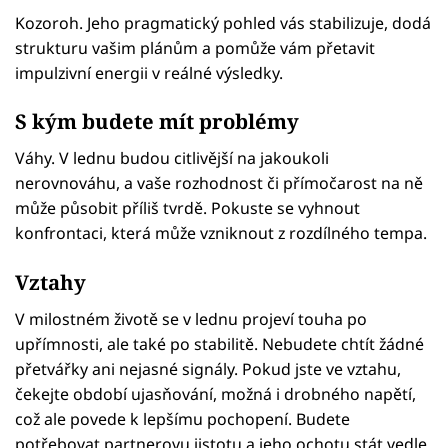
Kozoroh. Jeho pragmatický pohled vás stabilizuje, dodá
strukturu vašim plánům a pomůže vám přetavit
impulzivní energii v reálné výsledky.
S kým budete mít problémy
Váhy. V lednu budou citlivější na jakoukoli
nerovnováhu, a vaše rozhodnost či přímočarost na ně
může působit příliš tvrdě. Pokuste se vyhnout
konfrontaci, která může vzniknout z rozdílného tempa.
Vztahy
V milostném životě se v lednu projeví touha po
upřímnosti, ale také po stabilitě. Nebudete chtít žádné
přetvářky ani nejasné signály. Pokud jste ve vztahu,
čekejte období ujasňování, možná i drobného napětí,
což ale povede k lepšímu pochopení. Budete
potřebovat partnerovu jistotu a jeho ochotu stát vedle