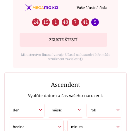
Vaše šťastná čísla
24
15
1
48
7
41
5
ZKUSTE ŠTĚSTÍ
Ministerstvo financí varuje: Účastí na hazardní hře může
vzniknout závislost ⑱
Ascendent
Vyplňte datum a čas vašeho narození: