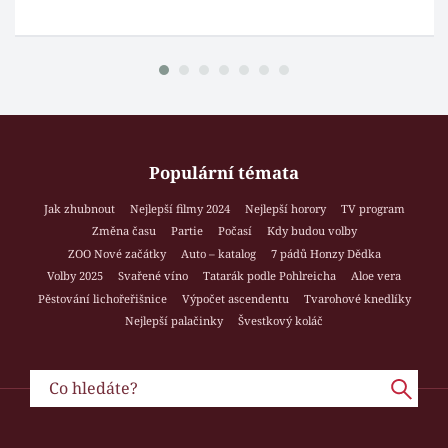
Populární témata
Jak zhubnout
Nejlepší filmy 2024
Nejlepší horory
TV program
Změna času
Partie
Počasí
Kdy budou volby
ZOO Nové začátky
Auto – katalog
7 pádů Honzy Dědka
Volby 2025
Svařené víno
Tatarák podle Pohlreicha
Aloe vera
Pěstování lichořeřišnice
Výpočet ascendentu
Tvarohové knedlíky
Nejlepší palačinky
Švestkový koláč