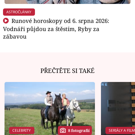
ASTROČLÁNKY
Runové horoskopy od 6. srpna 2026:
Vodnáři půjdou za štěstím, Ryby za
zábavou
PŘEČTĚTE SI TAKÉ
CELEBRITY
SERIÁLY A FIL
8 fotografií