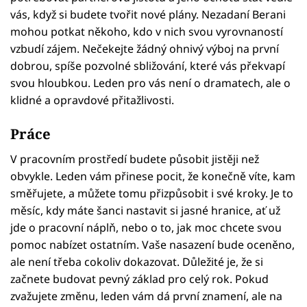
vás, když si budete tvořit nové plány. Nezadaní Berani
mohou potkat někoho, kdo v nich svou vyrovnaností
vzbudí zájem. Nečekejte žádný ohnivý výboj na první
dobrou, spíše pozvolné sbližování, které vás překvapí
svou hloubkou. Leden pro vás není o dramatech, ale o
klidné a opravdové přitažlivosti.
Práce
V pracovním prostředí budete působit jistěji než
obvykle. Leden vám přinese pocit, že konečně víte, kam
směřujete, a můžete tomu přizpůsobit i své kroky. Je to
měsíc, kdy máte šanci nastavit si jasné hranice, ať už
jde o pracovní náplň, nebo o to, jak moc chcete svou
pomoc nabízet ostatním. Vaše nasazení bude oceněno,
ale není třeba cokoliv dokazovat. Důležité je, že si
začnete budovat pevný základ pro celý rok. Pokud
zvažujete změnu, leden vám dá první znamení, ale na