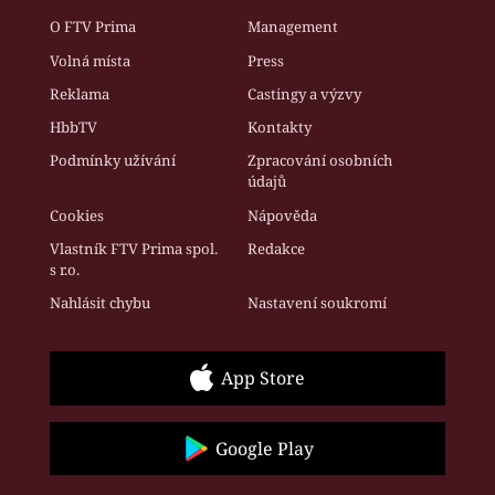
O FTV Prima
Management
Volná místa
Press
Reklama
Castingy a výzvy
HbbTV
Kontakty
Podmínky užívání
Zpracování osobních
údajů
Cookies
Nápověda
Vlastník FTV Prima spol.
Redakce
s r.o.
Nahlásit chybu
Nastavení soukromí
App Store
Google Play