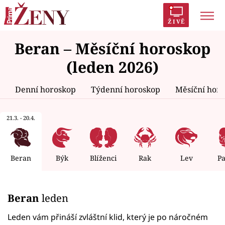
ŽIVĚ
Beran – Měsíční horoskop
Trendy:
Polabí
Inspekce
Prostřeno!
AYTO?
(leden 2026)
Módní alarm
Zrádci
Proměny
Denní horoskop
Týdenní horoskop
Měsíční hor
21.3. - 20.4.
Témata
Celebrity
Beran
Býk
Blíženci
Rak
Lev
P
Vztahy
Beran
leden
Seriály
Leden vám přináší zvláštní klid, který je po náročném