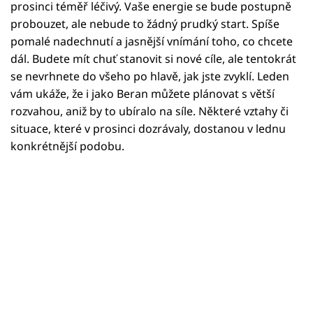
Horoskopy
prosinci téměř léčivý. Vaše energie se bude postupně
probouzet, ale nebude to žádný prudký start. Spíše
Sledujte prima+
pomalé nadechnutí a jasnější vnímání toho, co chcete
dál. Budete mít chuť stanovit si nové cíle, ale tentokrát
Filmový festival Karlovy Vary
se nevrhnete do všeho po hlavě, jak jste zvyklí. Leden
vám ukáže, že i jako Beran můžete plánovat s větší
Pořady
rozvahou, aniž by to ubíralo na síle. Některé vztahy či
situace, které v prosinci dozrávaly, dostanou v lednu
Mámy sobě
konkrétnější podobu.
Přihlášení
Sledujte nás