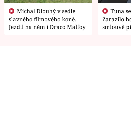
Michal Dlouhý v sedle
Tuna se chtěl vrátit domů.
slavného filmového koně.
Zarazilo ho
Jezdil na něm i Draco Malfoy
smlouvě př
zemřít