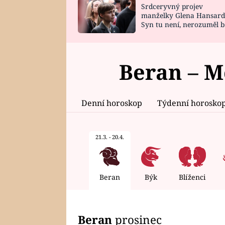
Srdceryvný projev
SNÁŘ
CELEBRITY
manželky Glena Hansard
Syn tu není, nerozuměl b
HOROSKOP NA
VAŘENÍ
tomu, vysvětlila
ROK 2023
Beran – M
Denní horoskop
Týdenní horosko
21.3. - 20.4.
Beran
Býk
Blíženci
Beran
prosinec