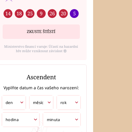
14
18
25
9
26
20
5
ZKUSTE ŠTĚSTÍ
Ministerstvo financí varuje: Účastí na hazardní
hře může vzniknout závislost ⑱
Ascendent
Vyplňte datum a čas vašeho narození: