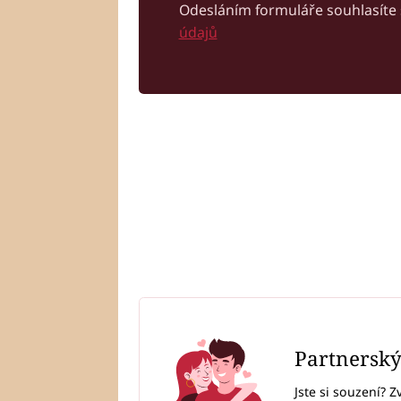
Odesláním formuláře souhlasíte
údajů
Partnersk
Jste si souzení? Z