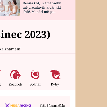
Denisa (34): Kamarádky
mě přemluvily k dámské
jízdě. Manžel mě po
návratu zaskočil
inec 2023)
ika znamení
c
Kozoroh
Vodnář
Ryby
Vaše šťastná čísla