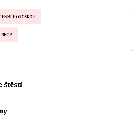
DENNÍ HOROSKOP
OSKOP
iled to fetch
 štěstí
my