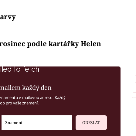
barvy
prosinec podle kartářky Helen
iled to fetch
mailem každý den
znamení a e-mailovou adresu. Každý
kop pro vaše znamení.
ODESLAT