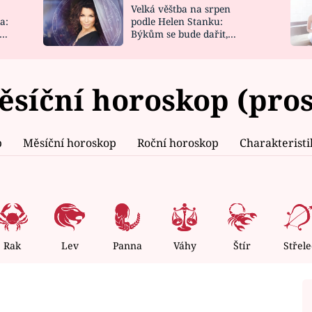
Velká věštba na srpen
NOVINKY
ZAHRADA
a:
podle Helen Stanku:
y
Býkům se bude dařit,
VIDEORECEPTY
DESIGN
Vodnáře čeká jízda
ěsíční horoskop (pros
p
Měsíční horoskop
Roční horoskop
Charakterist
Rak
Lev
Panna
Váhy
Štír
Střele