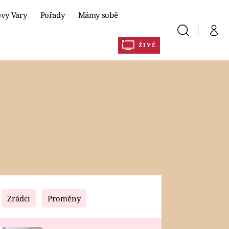
ovy Vary
Pořady
Mámy sobě
Vyhledávání
Můj 
ŽIVĚ
y
Prima+
CNN Prima NEWS
DLA
Prima FRESH
Prima Living
Prima Zoom
Prima Lajk
Zrádci
Proměny
Sledujte nás