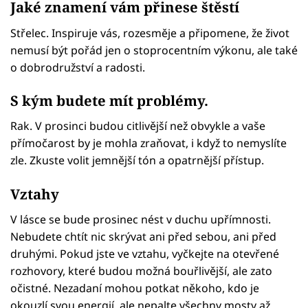
Jaké znamení vám přinese štěstí
Střelec. Inspiruje vás, rozesměje a připomene, že život
nemusí být pořád jen o stoprocentním výkonu, ale také
o dobrodružství a radosti.
S kým budete mít problémy.
Rak. V prosinci budou citlivější než obvykle a vaše
přímočarost by je mohla zraňovat, i když to nemyslíte
zle. Zkuste volit jemnější tón a opatrnější přístup.
Vztahy
V lásce se bude prosinec nést v duchu upřímnosti.
Nebudete chtít nic skrývat ani před sebou, ani před
druhými. Pokud jste ve vztahu, vyčkejte na otevřené
rozhovory, které budou možná bouřlivější, ale zato
očistné. Nezadaní mohou potkat někoho, kdo je
okouzlí svou energií, ale nepalte všechny mosty až