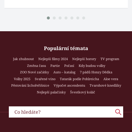
Populární témata
Jak zhubnout
Nejlepší filmy 2024
Nejlepší horory
TV program
Změna času
Partie
Počasí
Kdy budou volby
ZOO Nové začátky
Auto – katalog
7 pádů Honzy Dědka
Volby 2025
Svařené víno
Tatarák podle Pohlreicha
Aloe vera
Pěstování lichořeřišnice
Výpočet ascendentu
Tvarohové knedlíky
Nejlepší palačinky
Švestkový koláč