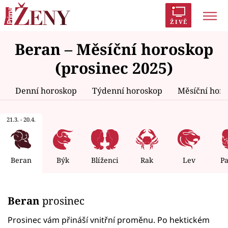
ŽIVĚ
Beran – Měsíční horoskop
Trendy:
Polabí
Inspekce
Prostřeno!
AYTO?
(prosinec 2025)
Módní alarm
Zrádci
Proměny
Denní horoskop
Týdenní horoskop
Měsíční hor
21.3. - 20.4.
Témata
Celebrity
Beran
Býk
Blíženci
Rak
Lev
P
Vztahy
Beran
prosinec
Seriály
Prosinec vám přináší vnitřní proměnu. Po hektickém