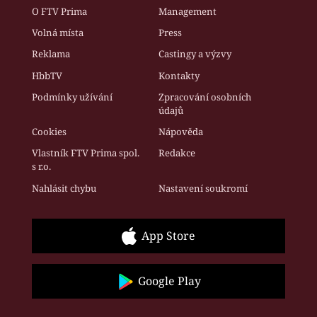
O FTV Prima
Management
Volná místa
Press
Reklama
Castingy a výzvy
HbbTV
Kontakty
Podmínky užívání
Zpracování osobních
údajů
Cookies
Nápověda
Vlastník FTV Prima spol.
Redakce
s r.o.
Nahlásit chybu
Nastavení soukromí
App Store
Google Play