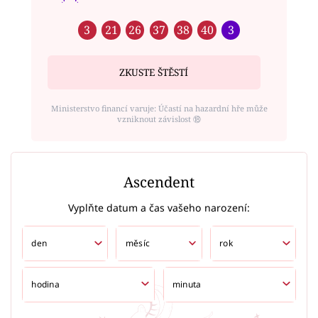
3
21
26
37
38
40
3
ZKUSTE ŠTĚSTÍ
Ministerstvo financí varuje: Účastí na hazardní hře může
vzniknout závislost ⑱
Ascendent
Vyplňte datum a čas vašeho narození: