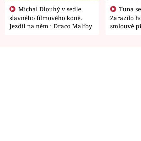
Michal Dlouhý v sedle
Tuna se chtěl vrátit domů.
slavného filmového koně.
Zarazilo ho
Jezdil na něm i Draco Malfoy
smlouvě př
zemřít