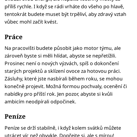
příliš rychle. I když se rádi vrháte do všeho po hlavě,
tentokrát budete muset být trpěliví, aby zdravý vztah
vůbec mohl začít kvést.
Práce
Na pracovišti budete působit jako motor týmu, ale
zároveň byste si měli hlídat, abyste se nepřetížili.
Prosinec není o nových výzvách, spíš o dokončení
starých projektů a sklízení ovoce za hotovou práci.
Zásluhy, které jste nasbírali během roku, se mohou
konečně projevit. Možná formou pochvaly, ocenění či
nabídky pro příští rok. Jen pozor, abyste si kvůli
ambicím neodpírali odpočinek.
Peníze
Peníze se drží stabilně, i když kolem svátků můžete
utrácet víc než obvykle. Dopřejte si, ale s mírou!