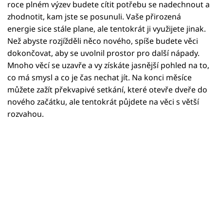
Horoskopy
roce plném výzev budete cítit potřebu se nadechnout a
zhodnotit, kam jste se posunuli. Vaše přirozená
Sledujte prima+
energie sice stále plane, ale tentokrát ji využijete jinak.
Než abyste rozjížděli něco nového, spíše budete věci
Filmový festival Karlovy Vary
dokončovat, aby se uvolnil prostor pro další nápady.
Mnoho věcí se uzavře a vy získáte jasnější pohled na to,
Pořady
co má smysl a co je čas nechat jít. Na konci měsíce
můžete zažít překvapivé setkání, které otevře dveře do
Mámy sobě
nového začátku, ale tentokrát půjdete na věci s větší
rozvahou.
Přihlášení
Sledujte nás