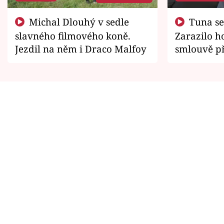
Michal Dlouhý v sedle
Tuna se chtěl vrátit domů.
slavného filmového koně.
Zarazilo ho
Jezdil na něm i Draco Malfoy
smlouvě př
zemřít