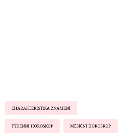
Horoskopy
Sledujte prima+
Filmový festival Karlovy Vary
Pořady
Mámy sobě
Přihlášení
Sledujte nás
CHARAKTERISTIKA ZNAMENÍ
TÝDENNÍ HOROSKOP
MĚSÍČNÍ HOROSKOP