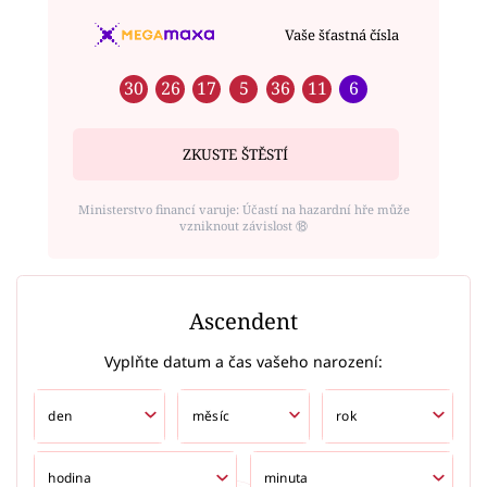
Vaše šťastná čísla
30
26
17
5
36
11
6
ZKUSTE ŠTĚSTÍ
Ministerstvo financí varuje: Účastí na hazardní hře může
vzniknout závislost ⑱
Ascendent
Vyplňte datum a čas vašeho narození: