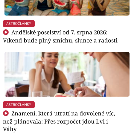
ASTROČLÁNKY
Andělské poselství od 7. srpna 2026:
Víkend bude plný smíchu, slunce a radosti
ASTROČLÁNKY
Znamení, která utratí na dovolené víc,
než plánovala: Přes rozpočet jdou Lvi i
Váhy