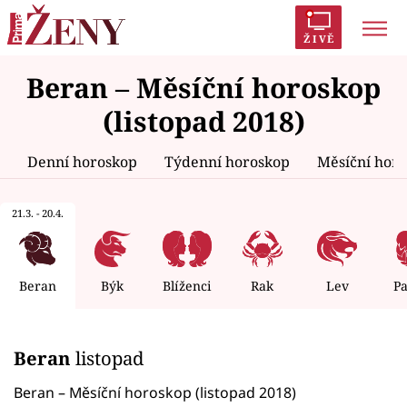
ŽIVĚ
Beran – Měsíční horoskop
Trendy:
Polabí
Inspekce
Prostřeno!
AYTO?
(listopad 2018)
Módní alarm
Zrádci
Proměny
Denní horoskop
Týdenní horoskop
Měsíční hor
21.3. - 20.4.
Témata
Celebrity
Beran
Býk
Blíženci
Rak
Lev
P
Vztahy
Beran
listopad
Seriály
Beran – Měsíční horoskop (listopad 2018)