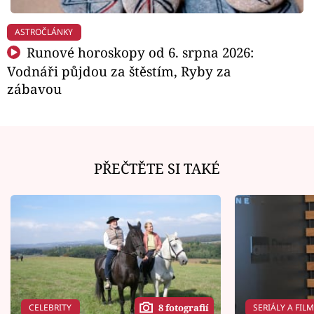
ASTROČLÁNKY
Runové horoskopy od 6. srpna 2026:
Vodnáři půjdou za štěstím, Ryby za
zábavou
PŘEČTĚTE SI TAKÉ
CELEBRITY
SERIÁLY A FIL
8 fotografií