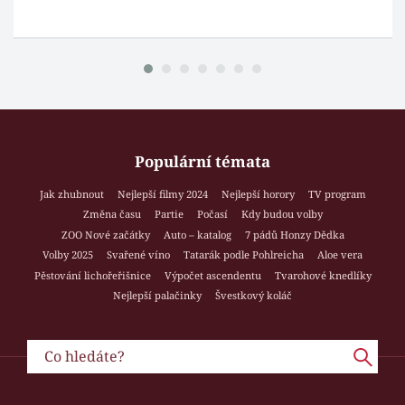
Populární témata
Jak zhubnout
Nejlepší filmy 2024
Nejlepší horory
TV program
Změna času
Partie
Počasí
Kdy budou volby
ZOO Nové začátky
Auto – katalog
7 pádů Honzy Dědka
Volby 2025
Svařené víno
Tatarák podle Pohlreicha
Aloe vera
Pěstování lichořeřišnice
Výpočet ascendentu
Tvarohové knedlíky
Nejlepší palačinky
Švestkový koláč