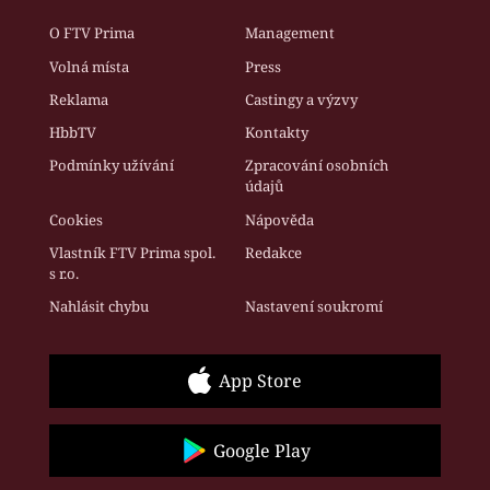
O FTV Prima
Management
Volná místa
Press
Reklama
Castingy a výzvy
HbbTV
Kontakty
Podmínky užívání
Zpracování osobních
údajů
Cookies
Nápověda
Vlastník FTV Prima spol.
Redakce
s r.o.
Nahlásit chybu
Nastavení soukromí
App Store
Google Play