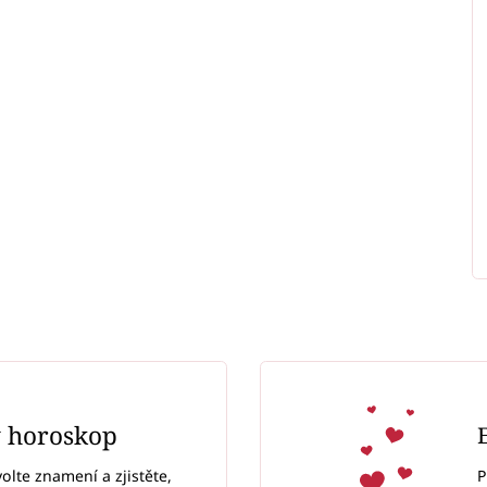
ý horoskop
P
volte znamení a zjistěte,