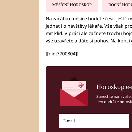
MĚSÍČNÍ HOROSKOP
ROČNÍ HOR
Na začátku měsíce budete řešit ještě něj
Fa
jednat i o návštěvy lékaře. Vše však 
mít klid. V práci ale začnete trochu b
vše uzavřete a dáte si pohov. Na konci
[[nid:7700804]]
Horoskop e-
Zanechte nám vaše 
den obdržíte horos