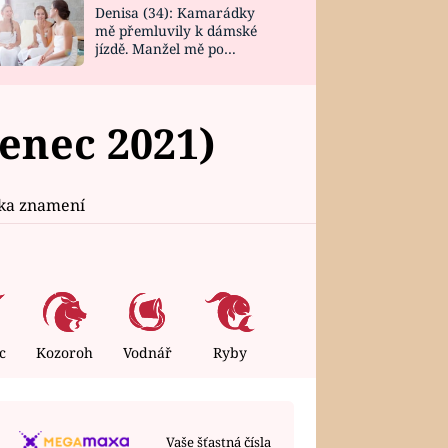
Denisa (34): Kamarádky
mě přemluvily k dámské
jízdě. Manžel mě po
návratu zaskočil
enec 2021)
ika znamení
c
Kozoroh
Vodnář
Ryby
Vaše šťastná čísla