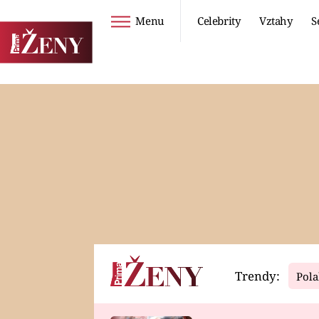
Menu
Celebrity
Vztahy
S
Seriály
Životní styl
ZOO
DIETY A HUBNUTÍ
PROSTŘENO!
CESTOVÁNÍ A
DOVOLENÁ
DUCH
ZDRAVÍ
Trendy:
Pola
Horoskopy
Video
ASTROČLÁNKY
SERIÁLY