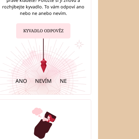
právě kladete? Položte si ji znovu a
rozhýbejte kyvadlo. To vám odpoví ano
nebo ne anebo nevím.
KYVADLO ODPOVĚZ
ANO
NEVÍM
NE