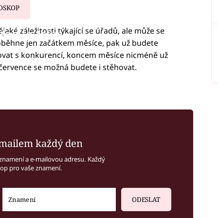
OSKOP
aké záležitosti týkající se úřadů, ale může se
iled to fetch
proběhne jen začátkem měsíce, pak už budete
ojovat s konkurencí, koncem měsíce nicméně už
 července se možná budete i stěhovat.
mailem každý den
znamení a e-mailovou adresu. Každý
kop pro vaše znamení.
ODESLAT