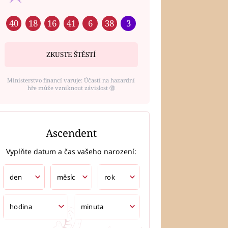
40
18
16
41
6
38
3
ZKUSTE ŠTĚSTÍ
Ministerstvo financí varuje: Účastí na hazardní
hře může vzniknout závislost ⑱
Ascendent
Vyplňte datum a čas vašeho narození: