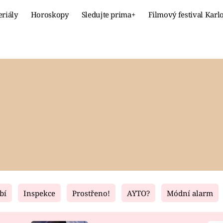
eriály
Horoskopy
Sledujte prima+
Filmový festival Karl
Celebrity
Recept
MÓDA A KRÁSA
HLAVNÍ JÍ
VZTAHY A SEX
SLADKÉ
PRIMA MAMINKA
ZDRAVÉ
bí
Inspekce
Prostřeno!
AYTO?
Módní alarm
Fresh
Living
RECEPTY
BYDLENÍ