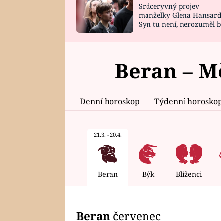
Srdceryvný projev
SNÁŘ
CELEBRITY
manželky Glena Hansard
Syn tu není, nerozuměl b
HOROSKOP NA
VAŘENÍ
tomu, vysvětlila
ROK 2023
Beran – M
Denní horoskop
Týdenní horosko
21.3. - 20.4.
Beran
Býk
Blíženci
Beran
červenec