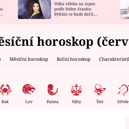
Velká věštba na srpen
NOVINKY
ZAHRADA
a:
podle Helen Stanku:
y
Býkům se bude dařit,
VIDEORECEPTY
DESIGN
Vodnáře čeká jízda
ěsíční horoskop (červ
p
Měsíční horoskop
Roční horoskop
Charakterist
Rak
Lev
Panna
Váhy
Štír
Střele