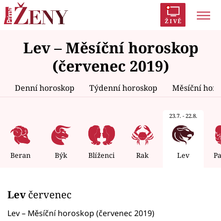
ŽIVĚ
Lev – Měsíční horoskop
Trendy:
Polabí
Inspekce
Prostřeno!
AYTO?
(červenec 2019)
Módní alarm
Zrádci
Proměny
Denní horoskop
Týdenní horoskop
Měsíční hor
23.7. - 22.8.
Témata
Celebrity
Beran
Býk
Blíženci
Rak
Lev
P
Vztahy
Lev
červenec
Seriály
Lev – Měsíční horoskop (červenec 2019)