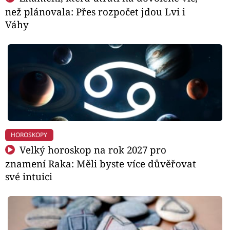
než plánovala: Přes rozpočet jdou Lvi i
Váhy
HOROSKOPY
Velký horoskop na rok 2027 pro
znamení Raka: Měli byste více důvěřovat
své intuici