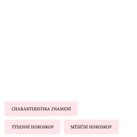
Horoskopy
Sledujte prima+
Filmový festival Karlovy Vary
Pořady
Mámy sobě
Přihlášení
Sledujte nás
CHARAKTERISTIKA ZNAMENÍ
TÝDENNÍ HOROSKOP
MĚSÍČNÍ HOROSKOP