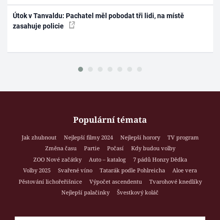
Útok v Tanvaldu: Pachatel měl pobodat tři lidi, na místě
zasahuje policie
Populární témata
Jak zhubnout
Nejlepší filmy 2024
Nejlepší horory
TV program
Změna času
Partie
Počasí
Kdy budou volby
ZOO Nové začátky
Auto – katalog
7 pádů Honzy Dědka
Volby 2025
Svařené víno
Tatarák podle Pohlreicha
Aloe vera
Pěstování lichořeřišnice
Výpočet ascendentu
Tvarohové knedlíky
Nejlepší palačinky
Švestkový koláč