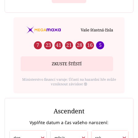
Vaše šťastná čísla
7
23
41
21
28
16
5
ZKUSTE ŠTĚSTÍ
Ministerstvo financí varuje: Účastí na hazardní hře může
vzniknout závislost ⑱
Ascendent
Vyplňte datum a čas vašeho narození: