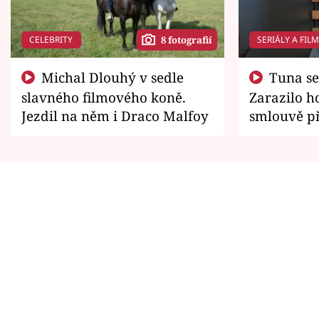
CELEBRITY
SERIÁLY A FIL
8 fotografií
Michal Dlouhý v sedle
Tuna se chtěl vrátit domů.
slavného filmového koně.
Zarazilo ho
Jezdil na něm i Draco Malfoy
smlouvě př
zemřít