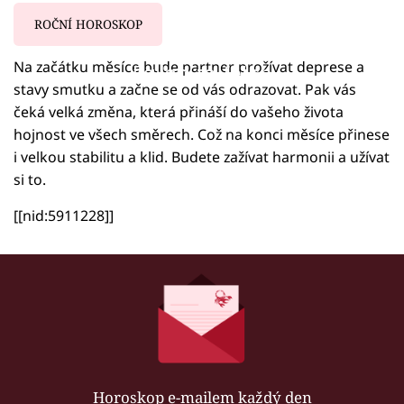
ROČNÍ HOROSKOP
Na začátku měsíce bude partner prožívat deprese a
Failed to fetch
stavy smutku a začne se od vás odrazovat. Pak vás
čeká velká změna, která přináší do vašeho života
hojnost ve všech směrech. Což na konci měsíce přinese
i velkou stabilitu a klid. Budete zažívat harmonii a užívat
si to.
[[nid:5911228]]
Horoskop e-mailem každý den