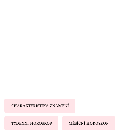
Horoskopy
Sledujte prima+
Filmový festival Karlovy Vary
Pořady
Mámy sobě
Přihlášení
Sledujte nás
CHARAKTERISTIKA ZNAMENÍ
TÝDENNÍ HOROSKOP
MĚSÍČNÍ HOROSKOP