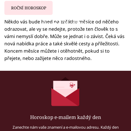
ROČNÍ HOROSKOP
Někdo vás bude hned na začátku měsíce od něčeho
Failed to fetch
odrazovat, ale vy se nedejte, protože ten člověk to s
vámi nemyslí dobře. Může se jednat i o závist. Čeká vás
nová nabídka práce a také skvělé cesty a příležitosti.
Koncem měsíce můžete i otěhotnět, pokud si to
přejete, nebo zažijete něco radostného.
Horoskop e-mailem každý den
Zanechte nám vaše znamení a e-mailovou adresu. Každý den