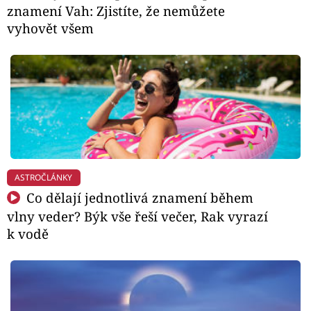
znamení Vah: Zjistíte, že nemůžete
vyhovět všem
ASTROČLÁNKY
Co dělají jednotlivá znamení během
vlny veder? Býk vše řeší večer, Rak vyrazí
k vodě