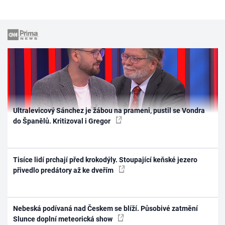
Ultralevicový Sánchez je žábou na prameni, pustil se Vondra
do Španělů. Kritizoval i Gregor
Tisíce lidí prchají před krokodýly. Stoupající keňské jezero
přivedlo predátory až ke dveřím
Nebeská podívaná nad Českem se blíží. Působivé zatmění
Slunce doplní meteorická show