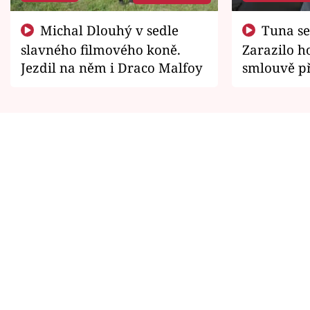
Michal Dlouhý v sedle
Tuna se chtěl vrátit domů.
slavného filmového koně.
Zarazilo ho
Jezdil na něm i Draco Malfoy
smlouvě př
zemřít