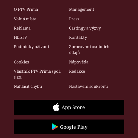
O FTV Prima
Management
Volná místa
Press
Reklama
Castingy a výzvy
HbbTV
Kontakty
Podmínky užívání
Zpracování osobních
údajů
Cookies
Nápověda
Vlastník FTV Prima spol.
Redakce
s r.o.
Nahlásit chybu
Nastavení soukromí
App Store
Google Play