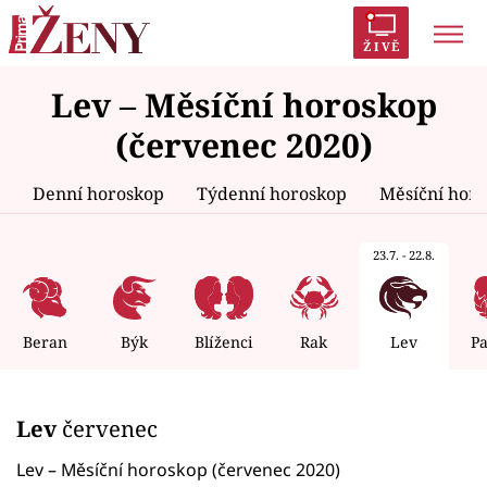
ŽIVĚ
Lev – Měsíční horoskop
Trendy:
Polabí
Inspekce
Prostřeno!
AYTO?
(červenec 2020)
Módní alarm
Zrádci
Proměny
Denní horoskop
Týdenní horoskop
Měsíční hor
23.7. - 22.8.
Témata
Celebrity
Beran
Býk
Blíženci
Rak
Lev
P
Vztahy
Lev
červenec
Seriály
Lev – Měsíční horoskop (červenec 2020)