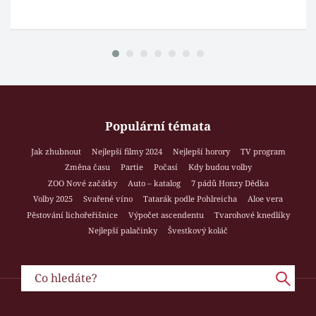
Populární témata
Jak zhubnout
Nejlepší filmy 2024
Nejlepší horory
TV program
Změna času
Partie
Počasí
Kdy budou volby
ZOO Nové začátky
Auto – katalog
7 pádů Honzy Dědka
Volby 2025
Svařené víno
Tatarák podle Pohlreicha
Aloe vera
Pěstování lichořeřišnice
Výpočet ascendentu
Tvarohové knedlíky
Nejlepší palačinky
Švestkový koláč