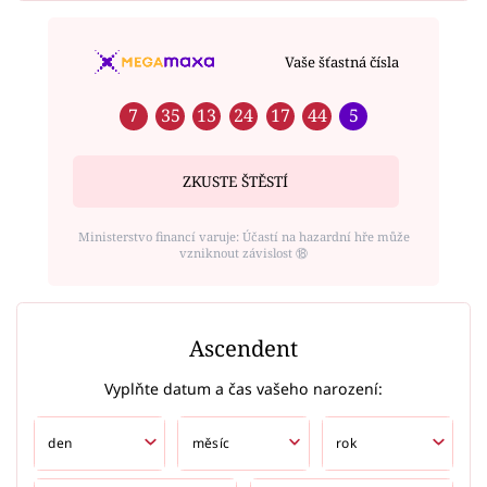
Vaše šťastná čísla
7
35
13
24
17
44
5
ZKUSTE ŠTĚSTÍ
Ministerstvo financí varuje: Účastí na hazardní hře může
vzniknout závislost ⑱
Ascendent
Vyplňte datum a čas vašeho narození: