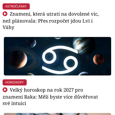
ASTROČLÁNKY
Znamení, která utratí na dovolené víc,
než plánovala: Přes rozpočet jdou Lvi i
Váhy
HOROSKOPY
Velký horoskop na rok 2027 pro
znamení Raka: Měli byste více důvěřovat
své intuici