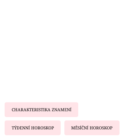
Horoskopy
Sledujte prima+
Filmový festival Karlovy Vary
Pořady
Mámy sobě
Přihlášení
Sledujte nás
CHARAKTERISTIKA ZNAMENÍ
TÝDENNÍ HOROSKOP
MĚSÍČNÍ HOROSKOP