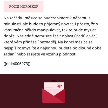
ROČNÍ HOROSKOP
Na začátku měsíce se budete vracet k něčemu z
Failed to fetch
minulosti, ale bude to příjemný návrat. I přesto, že s
vámi začne někdo manipulovat, tak to bude myslet
dobře. Následně nemusíte řešit oblast úřadů a věcí,
které vám přinášejí beznaděj. Na konci měsíce se
nejspíš rozmyslíte a najednou budete po dlouhé době
zadaní nebo zažijete ve vztahu plodnost.
[[nid:4006973]]