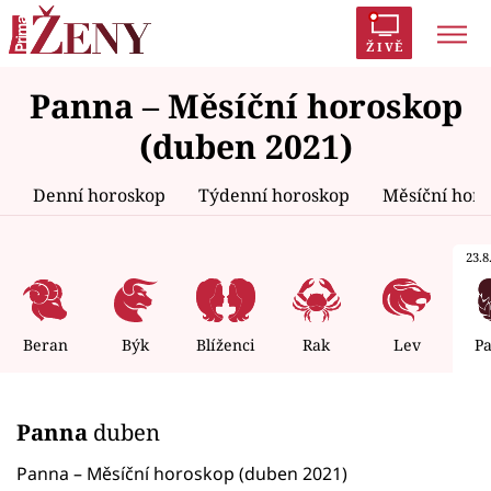
ŽIVĚ
Panna – Měsíční horoskop
Trendy:
Polabí
Inspekce
Prostřeno!
AYTO?
(duben 2021)
Módní alarm
Zrádci
Proměny
Denní horoskop
Týdenní horoskop
Měsíční hor
23.8.
Témata
Celebrity
Beran
Býk
Blíženci
Rak
Lev
P
Vztahy
Panna
duben
Seriály
Panna – Měsíční horoskop (duben 2021)