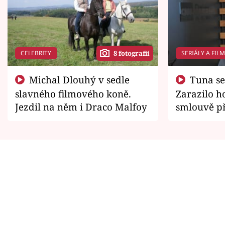
CELEBRITY
SERIÁLY A FIL
8 fotografií
Michal Dlouhý v sedle
Tuna se chtěl vrátit domů.
slavného filmového koně.
Zarazilo ho
Jezdil na něm i Draco Malfoy
smlouvě př
zemřít