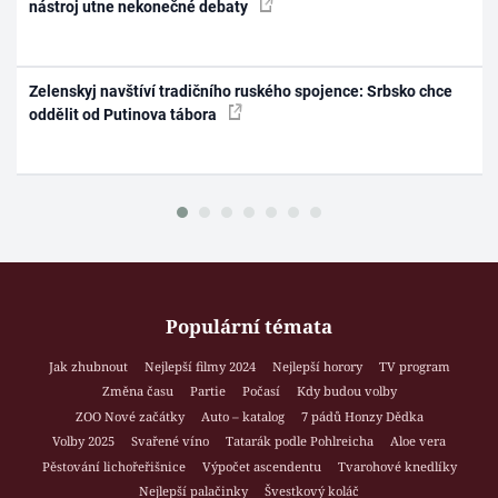
nástroj utne nekonečné debaty
Zelenskyj navštíví tradičního ruského spojence: Srbsko chce
oddělit od Putinova tábora
Populární témata
Jak zhubnout
Nejlepší filmy 2024
Nejlepší horory
TV program
Změna času
Partie
Počasí
Kdy budou volby
ZOO Nové začátky
Auto – katalog
7 pádů Honzy Dědka
Volby 2025
Svařené víno
Tatarák podle Pohlreicha
Aloe vera
Pěstování lichořeřišnice
Výpočet ascendentu
Tvarohové knedlíky
Nejlepší palačinky
Švestkový koláč