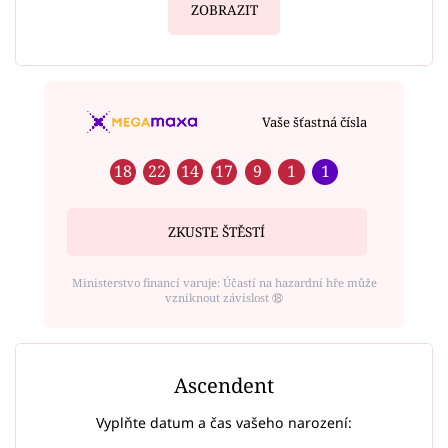
ZOBRAZIT
Vaše šťastná čísla
18
22
14
17
9
1
1
ZKUSTE ŠTĚSTÍ
Ministerstvo financí varuje: Účastí na hazardní hře může
vzniknout závislost ⑱
Ascendent
Vyplňte datum a čas vašeho narození: