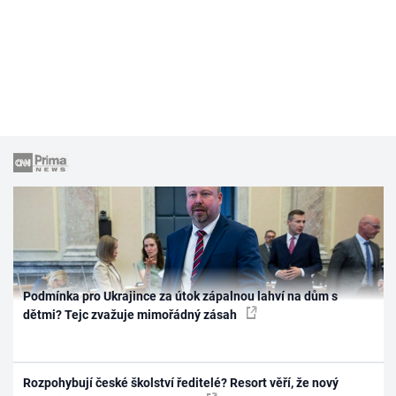
Podmínka pro Ukrajince za útok zápalnou lahví na dům s
dětmi? Tejc zvažuje mimořádný zásah
Rozpohybují české školství ředitelé? Resort věří, že nový