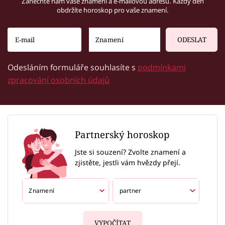
Zanechte nám vaše znamení a e-mailovou adresu. Každý den
obdržíte horoskop pro vaše znamení.
ODESLAT
Odesláním formuláře souhlasíte s
podmínkami
zpracování osobních údajů
Partnerský horoskop
Jste si souzení? Zvolte znamení a
zjistěte, jestli vám hvězdy přejí.
VYPOČÍTAT