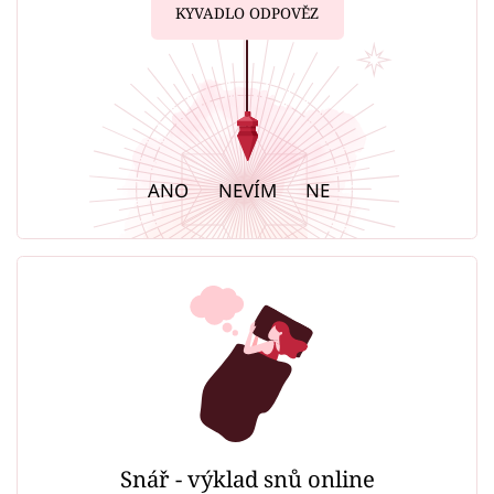
KYVADLO ODPOVĚZ
ANO
NEVÍM
NE
Snář - výklad snů online