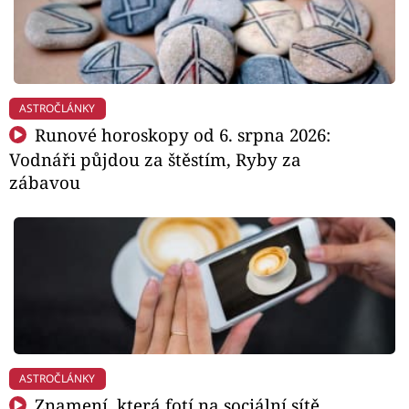
ASTROČLÁNKY
Runové horoskopy od 6. srpna 2026:
Vodnáři půjdou za štěstím, Ryby za
zábavou
ASTROČLÁNKY
Znamení, která fotí na sociální sítě