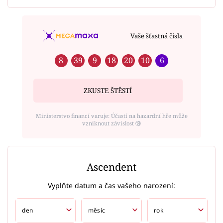
Vaše šťastná čísla
8
39
9
18
20
10
6
ZKUSTE ŠTĚSTÍ
Ministerstvo financí varuje: Účastí na hazardní hře může
vzniknout závislost ⑱
Ascendent
Vyplňte datum a čas vašeho narození: