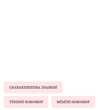
Horoskopy
Sledujte prima+
Filmový festival Karlovy Vary
Pořady
Mámy sobě
Přihlášení
Sledujte nás
CHARAKTERISTIKA ZNAMENÍ
TÝDENNÍ HOROSKOP
MĚSÍČNÍ HOROSKOP