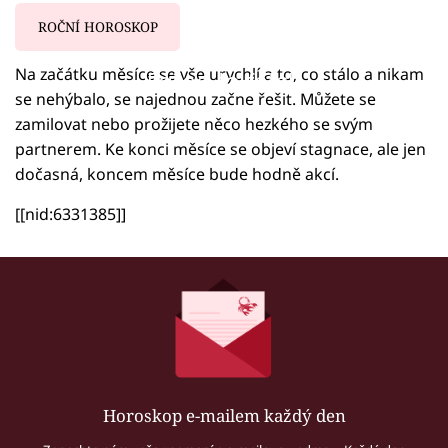
ROČNÍ HOROSKOP
Na začátku měsíce se vše urychlí a to, co stálo a nikam
Failed to fetch
se nehýbalo, se najednou začne řešit. Můžete se
zamilovat nebo prožijete něco hezkého se svým
partnerem. Ke konci měsíce se objeví stagnace, ale jen
dočasná, koncem měsíce bude hodně akcí.
[[nid:6331385]]
Horoskop e-mailem každý den