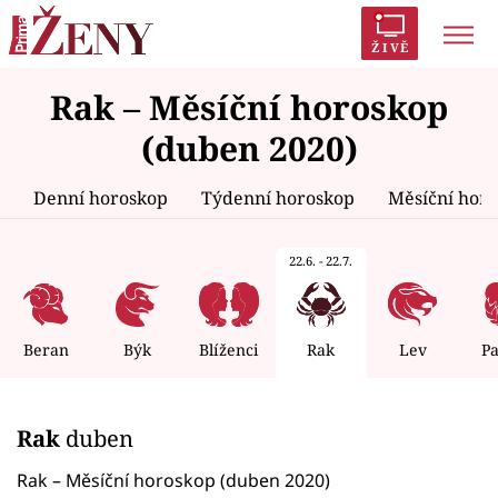
ŽIVĚ
Rak – Měsíční horoskop
Trendy:
Polabí
Inspekce
Prostřeno!
AYTO?
(duben 2020)
Módní alarm
Zrádci
Proměny
Denní horoskop
Týdenní horoskop
Měsíční hor
22.6. - 22.7.
Témata
Celebrity
Beran
Býk
Blíženci
Rak
Lev
P
Vztahy
Rak
duben
Seriály
Rak – Měsíční horoskop (duben 2020)