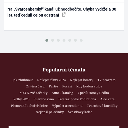
Na „Švarcenberský“ kanál už neodbočíte. Chyba vydržela 30
let, teď ceduli celou odstraní
Populární témata
Jak zhubnout
Nejlepší filmy 2024
Nejlepší horory
TV program
Změna času
Partie
Počasí
Kdy budou volby
ZOO Nové začátky
Auto – katalog
7 pádů Honzy Dědka
Volby 2025
Svařené víno
Tatarák podle Pohlreicha
Aloe vera
Pěstování lichořeřišnice
Výpočet ascendentu
Tvarohové knedlíky
Nejlepší palačinky
Švestkový koláč