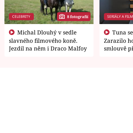
CELEBRITY
SERIÁLY A FIL
8 fotografií
Michal Dlouhý v sedle
Tuna se chtěl vrátit domů.
slavného filmového koně.
Zarazilo ho
Jezdil na něm i Draco Malfoy
smlouvě př
zemřít