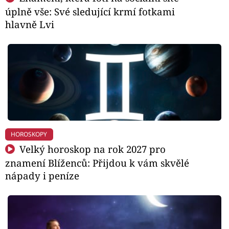
úplně vše: Své sledující krmí fotkami
hlavně Lvi
HOROSKOPY
Velký horoskop na rok 2027 pro
znamení Blíženců: Přijdou k vám skvělé
nápady i peníze