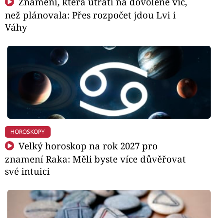
Znamení, která utratí na dovolené víc,
než plánovala: Přes rozpočet jdou Lvi i
Váhy
HOROSKOPY
Velký horoskop na rok 2027 pro
znamení Raka: Měli byste více důvěřovat
své intuici