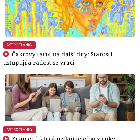
ASTROČLÁNKY
Čakrový tarot na další dny: Starosti
ustupují a radost se vrací
ASTROČLÁNKY
Znamení, která nedají telefon z ruky: