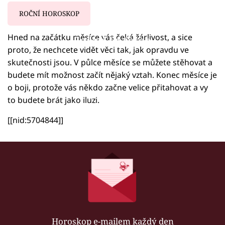
ROČNÍ HOROSKOP
Hned na začátku měsíce vás čeká žárlivost, a sice
Failed to fetch
proto, že nechcete vidět věci tak, jak opravdu ve
skutečnosti jsou. V půlce měsíce se můžete stěhovat a
budete mít možnost začít nějaký vztah. Konec měsíce je
o boji, protože vás někdo začne velice přitahovat a vy
to budete brát jako iluzi.
[[nid:5704844]]
Horoskop e-mailem každý den