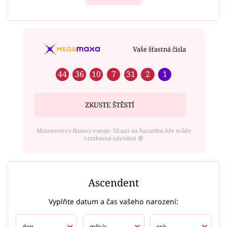
Vaše šťastná čísla
44
36
10
7
31
2
1
ZKUSTE ŠTĚSTÍ
Ministerstvo financí varuje: Účastí na hazardní hře může
vzniknout závislost ⑱
Ascendent
Vyplňte datum a čas vašeho narození: