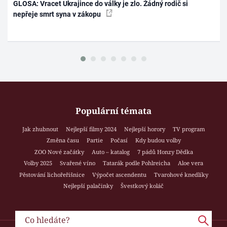
GLOSA: Vracet Ukrajince do války je zlo. Žádný rodič si
nepřeje smrt syna v zákopu
Populární témata
Jak zhubnout
Nejlepší filmy 2024
Nejlepší horory
TV program
Změna času
Partie
Počasí
Kdy budou volby
ZOO Nové začátky
Auto – katalog
7 pádů Honzy Dědka
Volby 2025
Svařené víno
Tatarák podle Pohlreicha
Aloe vera
Pěstování lichořeřišnice
Výpočet ascendentu
Tvarohové knedlíky
Nejlepší palačinky
Švestkový koláč