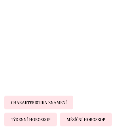
Horoskopy
Sledujte prima+
Filmový festival Karlovy Vary
Pořady
Mámy sobě
Přihlášení
Sledujte nás
CHARAKTERISTIKA ZNAMENÍ
TÝDENNÍ HOROSKOP
MĚSÍČNÍ HOROSKOP