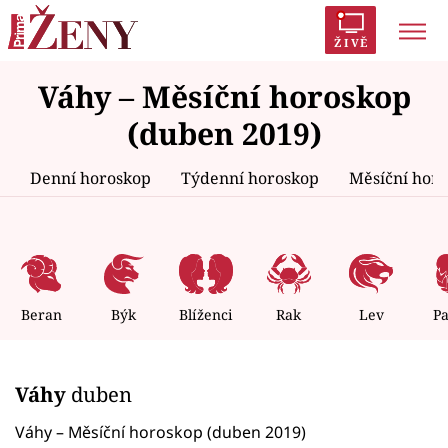
ŽIVĚ
Váhy – Měsíční horoskop
Trendy:
Polabí
Inspekce
Prostřeno!
AYTO?
(duben 2019)
Módní alarm
Zrádci
Proměny
Denní horoskop
Týdenní horoskop
Měsíční hor
Témata
Celebrity
Beran
Býk
Blíženci
Rak
Lev
P
Vztahy
Váhy
duben
Seriály
Váhy – Měsíční horoskop (duben 2019)