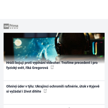
Hráči bojují proti vypínání videoher. Tvoříme precedent i pro
fyzický svět, říká Gregorová
Ohnivý úder v týlu: Ukrajinci ochromili rafinérie, útok v Kyjevě
si vyžádal i život dítěte