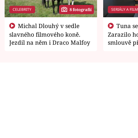
CELEBRITY
SERIÁLY A FIL
8 fotografií
Michal Dlouhý v sedle
Tuna se chtěl vrátit domů.
slavného filmového koně.
Zarazilo ho
Jezdil na něm i Draco Malfoy
smlouvě př
zemřít