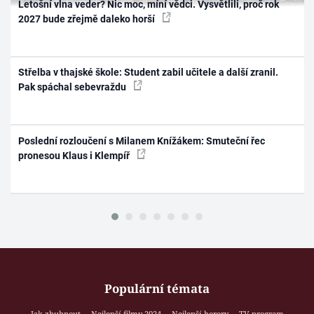
Letošní vlna veder? Nic moc, míní vědci. Vysvětlili, proč rok
2027 bude zřejmě daleko horší
Střelba v thajské škole: Student zabil učitele a další zranil.
Pak spáchal sebevraždu
Poslední rozloučení s Milanem Knížákem: Smuteční řec
pronesou Klaus i Klempíř
Populární témata
Jak zhubnout
Nejlepší filmy 2024
Nejlepší horory
TV program