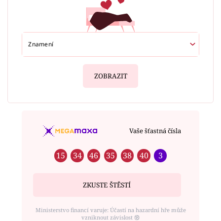
ZOBRAZIT
Vaše šťastná čísla
15
34
46
35
38
40
3
ZKUSTE ŠTĚSTÍ
Ministerstvo financí varuje: Účastí na hazardní hře může
vzniknout závislost ⑱