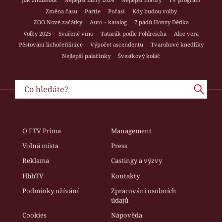
Změna času
Partie
Počasí
Kdy budou volby
ZOO Nové začátky
Auto – katalog
7 pádů Honzy Dědka
Volby 2025
Svařené víno
Tatarák podle Pohlreicha
Aloe vera
Pěstování lichořeřišnice
Výpočet ascendentu
Tvarohové knedlíky
Nejlepší palačinky
Švestkový koláč
O FTV Prima
Management
Volná místa
Press
Reklama
Castingy a výzvy
HbbTV
Kontakty
Podmínky užívání
Zpracování osobních
údajů
Cookies
Nápověda