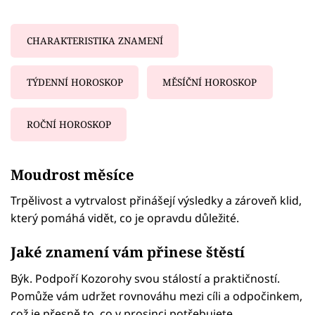
CHARAKTERISTIKA ZNAMENÍ
TÝDENNÍ HOROSKOP
MĚSÍČNÍ HOROSKOP
ROČNÍ HOROSKOP
Failed to fetch
Moudrost měsíce
Trpělivost a vytrvalost přinášejí výsledky a zároveň klid,
který pomáhá vidět, co je opravdu důležité.
Jaké znamení vám přinese štěstí
Býk. Podpoří Kozorohy svou stálostí a praktičností.
Pomůže vám udržet rovnováhu mezi cíli a odpočinkem,
což je přesně to, co v prosinci potřebujete.