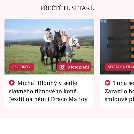
PŘEČTĚTE SI TAKÉ
CELEBRITY
SERIÁLY A FIL
8 fotografií
Michal Dlouhý v sedle
Tuna se chtěl vrátit domů.
slavného filmového koně.
Zarazilo ho
Jezdil na něm i Draco Malfoy
smlouvě př
zemřít