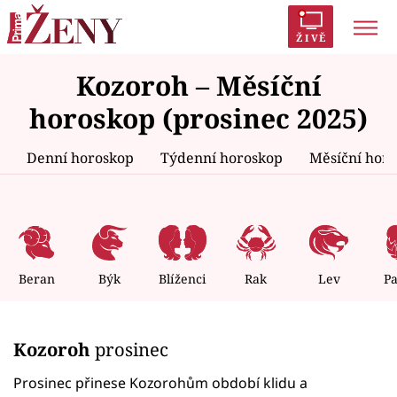
ŽIVĚ
Kozoroh – Měsíční
Trendy:
Polabí
Inspekce
Prostřeno!
AYTO?
horoskop (prosinec 2025)
Módní alarm
Zrádci
Proměny
Denní horoskop
Týdenní horoskop
Měsíční hor
Témata
Celebrity
Beran
Býk
Blíženci
Rak
Lev
P
Vztahy
Kozoroh
prosinec
Seriály
Prosinec přinese Kozorohům období klidu a