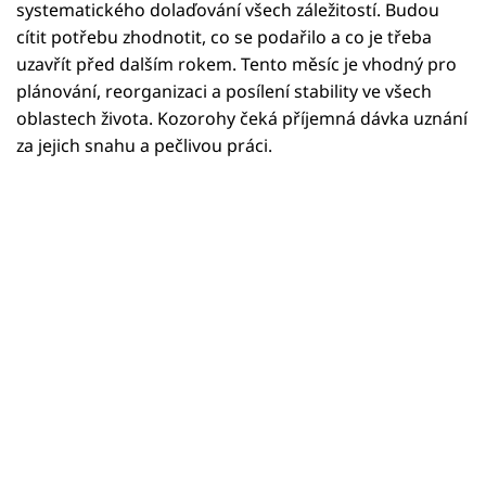
Horoskopy
systematického dolaďování všech záležitostí. Budou
cítit potřebu zhodnotit, co se podařilo a co je třeba
Sledujte prima+
uzavřít před dalším rokem. Tento měsíc je vhodný pro
plánování, reorganizaci a posílení stability ve všech
Filmový festival Karlovy Vary
oblastech života. Kozorohy čeká příjemná dávka uznání
za jejich snahu a pečlivou práci.
Pořady
Mámy sobě
Přihlášení
Sledujte nás