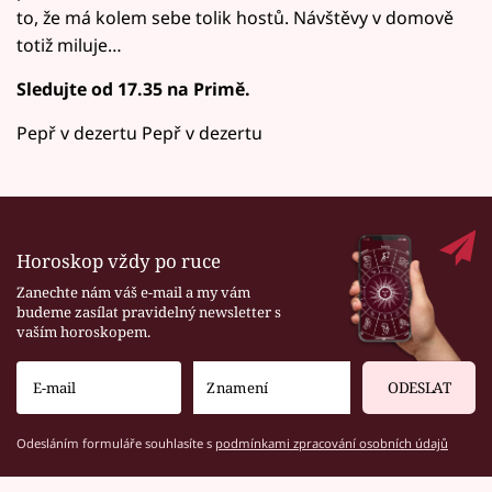
to, že má kolem sebe tolik hostů. Návštěvy v domově
totiž miluje…
Sledujte od 17.35 na Primě.
Pepř v dezertu Pepř v dezertu
Horoskop vždy po ruce
Zanechte nám váš e-mail a my vám
budeme zasílat pravidelný newsletter s
vaším horoskopem.
ODESLAT
Odesláním formuláře souhlasíte s
podmínkami zpracování osobních údajů