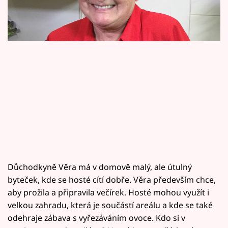
Horoskopy
Sledujte prima+
Filmový festival Karlovy Vary
Pořady
Mámy sobě
Přihlášení
Důchodkyně Věra má v domově malý, ale útulný
Sledujte nás
byteček, kde se hosté cítí dobře. Věra především chce,
aby prožila a připravila večírek. Hosté mohou využít i
velkou zahradu, která je součástí areálu a kde se také
odehraje zábava s vyřezáváním ovoce. Kdo si v