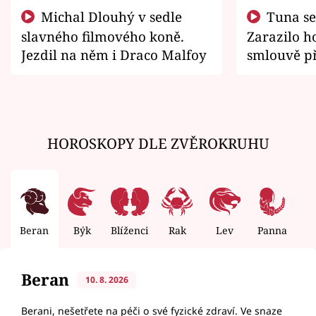
Michal Dlouhý v sedle
Tuna se chtěl vrátit domů.
slavného filmového koně.
Zarazilo ho
Jezdil na něm i Draco Malfoy
smlouvě př
zemřít
HOROSKOPY DLE ZVĚROKRUHU
Beran
Býk
Blíženci
Rak
Lev
Panna
V
Beran
10. 8. 2026
Berani, nešetřete na péči o své fyzické zdraví. Ve snaze