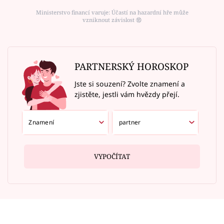
Ministerstvo financí varuje: Účastí na hazardní hře může
vzniknout závislost ⑱
PARTNERSKÝ HOROSKOP
Jste si souzení? Zvolte znamení a
zjistěte, jestli vám hvězdy přejí.
VYPOČÍTAT