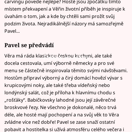
carvingu povede nejlépe? Hosté jsou zpočátku tímto
místem překvapení a Věřin životní příběh je inspiruje k
úvahám o tom, jak a kde by chtěli sami prožít svůj
podzim života. Nejradikálnější názory má samozřejmě
Pavel...
Pavel se předvádí
Věra má ráda klasickou českou kuchyni, ale také
Failed to fetch
docela cestovala, umí výborně německy a pro své
menu se částečně inspirovala těmito svými návštěvami.
Hostům připraví výborný a čirý domácí hovězí vývar s
krupicovými noky, ale také třeba vídeňský nebo
londýnský salát, což je příloha k hlavnímu chodu s
„rošťáky“. Babičkovsky lahodné jsou její závěrečné
broskvové řezy. Ne všechno je dokonalé, něco trvá
déle, ale hosté mají pochopení a na svůj věk to Věra
zvládne více než dobře! Pavel se zase snaží ostatní
pobavit a hostitelka si užívá atmosféru celého večera i