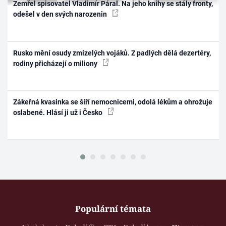
Zemřel spisovatel Vladimír Páral. Na jeho knihy se stály fronty,
odešel v den svých narozenin
Rusko mění osudy zmizelých vojáků. Z padlých dělá dezertéry,
rodiny přicházejí o miliony
Zákeřná kvasinka se šíří nemocnicemi, odolá lékům a ohrožuje
oslabené. Hlásí ji už i Česko
Populární témata