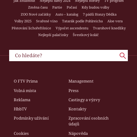
Jak zhubnout
Nejlepší filmy 2024
Nejlepší horory
TV program
Změna času
Partie
Počasí
Kdy budou volby
ZOO Nové začátky
Auto – katalog
7 pádů Honzy Dědka
Volby 2025
Svařené víno
Tatarák podle Pohlreicha
Aloe vera
Pěstování lichořeřišnice
Výpočet ascendentu
Tvarohové knedlíky
Nejlepší palačinky
Švestkový koláč
O FTV Prima
Management
Volná místa
Press
Reklama
Castingy a výzvy
HbbTV
Kontakty
Podmínky užívání
Zpracování osobních
údajů
Cookies
Nápověda