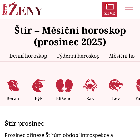
ŽIVĚ
Štír – Měsíční horoskop
Trendy:
Polabí
Inspekce
Prostřeno!
AYTO?
(prosinec 2025)
Módní alarm
Zrádci
Proměny
Denní horoskop
Týdenní horoskop
Měsíční hor
Témata
Celebrity
Beran
Býk
Blíženci
Rak
Lev
P
Vztahy
Štír
prosinec
Seriály
Prosinec přinese Štírům období introspekce a