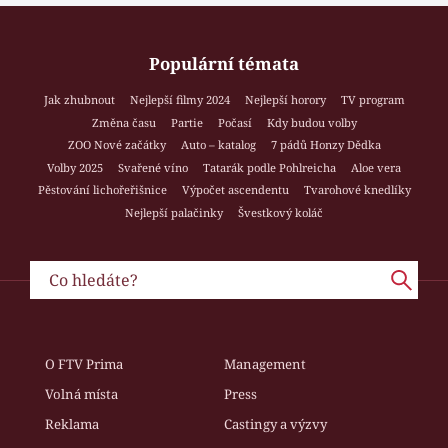
Populární témata
Jak zhubnout
Nejlepší filmy 2024
Nejlepší horory
TV program
Změna času
Partie
Počasí
Kdy budou volby
ZOO Nové začátky
Auto – katalog
7 pádů Honzy Dědka
Volby 2025
Svařené víno
Tatarák podle Pohlreicha
Aloe vera
Pěstování lichořeřišnice
Výpočet ascendentu
Tvarohové knedlíky
Nejlepší palačinky
Švestkový koláč
O FTV Prima
Management
Volná místa
Press
Reklama
Castingy a výzvy