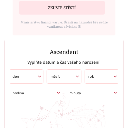
ZKUSTE ŠTĚSTÍ
Ministerstvo financí varuje: Účastí na hazardní hře může
vzniknout závislost ⑱
Ascendent
Vyplňte datum a čas vašeho narození: