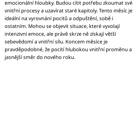
Horoskopy
emocionální hloubky. Budou cítit potřebu zkoumat své
vnitřní procesy a uzavírat staré kapitoly. Tento měsíc je
Sledujte prima+
ideální na vyrovnání pocitů a odpuštění, sobě i
ostatním. Mohou se objevit situace, které vyvolají
Filmový festival Karlovy Vary
intenzivní emoce, ale právě skrze ně získají větší
sebevědomí a vnitřní sílu. Koncem měsíce je
Pořady
pravděpodobné, že pocítí hlubokou vnitřní proměnu a
jasnější směr do nového roku.
Mámy sobě
Přihlášení
Sledujte nás