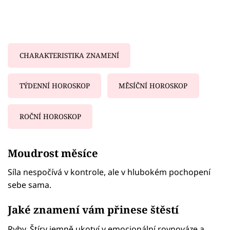
CHARAKTERISTIKA ZNAMENÍ
TÝDENNÍ HOROSKOP
MĚSÍČNÍ HOROSKOP
ROČNÍ HOROSKOP
Failed to fetch
Moudrost měsíce
Síla nespočívá v kontrole, ale v hlubokém pochopení
sebe sama.
Jaké znamení vám přinese štěstí
Ryby. Štíry jemně ukotví v emocionální rovnováze a