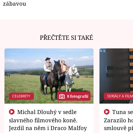
zábavou
PŘEČTĚTE SI TAKÉ
CELEBRITY
SERIÁLY A FIL
8 fotografií
Michal Dlouhý v sedle
Tuna se chtěl vrátit domů.
slavného filmového koně.
Zarazilo ho
Jezdil na něm i Draco Malfoy
smlouvě př