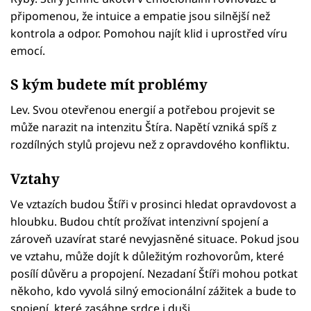
připomenou, že intuice a empatie jsou silnější než
kontrola a odpor. Pomohou najít klid i uprostřed víru
emocí.
S kým budete mít problémy
Lev. Svou otevřenou energií a potřebou projevit se
může narazit na intenzitu Štíra. Napětí vzniká spíš z
rozdílných stylů projevu než z opravdového konfliktu.
Vztahy
Ve vztazích budou Štíři v prosinci hledat opravdovost a
hloubku. Budou chtít prožívat intenzivní spojení a
zároveň uzavírat staré nevyjasněné situace. Pokud jsou
ve vztahu, může dojít k důležitým rozhovorům, které
posílí důvěru a propojení. Nezadaní Štíři mohou potkat
někoho, kdo vyvolá silný emocionální zážitek a bude to
spojení, které zasáhne srdce i duši.