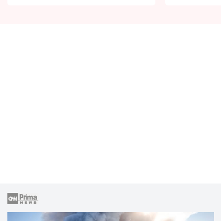
zemřít