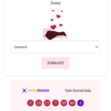
života
ZOBRAZIT
Vaše šťastná čísla
3
28
21
7
39
40
6