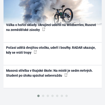
Válka o hořící sklady. Ukrajinci udeřili na Wildberries, Rusové
na zemědělské zásoby
Počasí udělá dvojitou otočku, udeří i bouřky. RADAR ukazuje,
kdy se vrátí tropy
Masová střelba v thajské škole: Na místě je sedm mrtvých.
Student po útoku spáchal sebevraždu