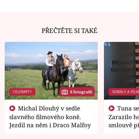
PŘEČTĚTE SI TAKÉ
CELEBRITY
SERIÁLY A FIL
8 fotografií
Michal Dlouhý v sedle
Tuna se chtěl vrátit domů.
slavného filmového koně.
Zarazilo ho
Jezdil na něm i Draco Malfoy
smlouvě př
zemřít