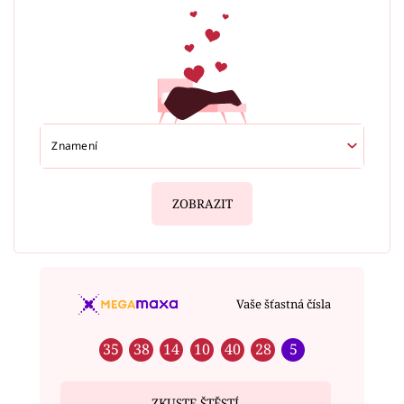
ZOBRAZIT
Vaše šťastná čísla
35
38
14
10
40
28
5
ZKUSTE ŠTĚSTÍ