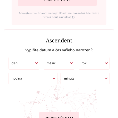
Ministerstvo financí varuje: Účastí na hazardní hře může
vzniknout závislost ⑱
Ascendent
Vyplňte datum a čas vašeho narození: