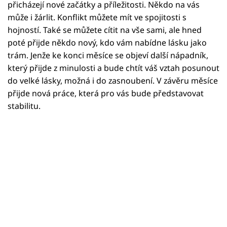
Horoskopy
přicházejí nové začátky a příležitosti. Někdo na vás
může i žárlit. Konflikt můžete mít ve spojitosti s
Sledujte prima+
hojností. Také se můžete cítit na vše sami, ale hned
poté přijde někdo nový, kdo vám nabídne lásku jako
Filmový festival Karlovy Vary
trám. Jenže ke konci měsíce se objeví další nápadník,
který přijde z minulosti a bude chtít váš vztah posunout
Pořady
do velké lásky, možná i do zasnoubení. V závěru měsíce
přijde nová práce, která pro vás bude představovat
Mámy sobě
stabilitu.
Přihlášení
Sledujte nás