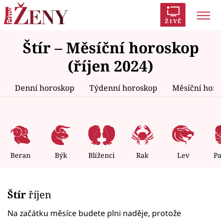
ŽIVĚ
Štír – Měsíční horoskop
Trendy:
Polabí
Inspekce
Prostřeno!
AYTO?
(říjen 2024)
Módní alarm
Zrádci
Proměny
Denní horoskop
Týdenní horoskop
Měsíční hor
Témata
Celebrity
Beran
Býk
Blíženci
Rak
Lev
P
Vztahy
Štír
říjen
Seriály
Na začátku měsíce budete plni naděje, protože