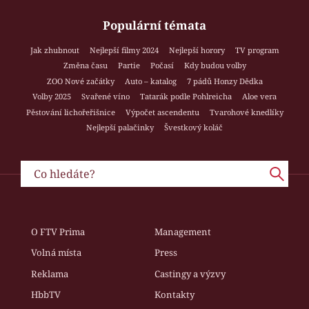
Populární témata
Jak zhubnout
Nejlepší filmy 2024
Nejlepší horory
TV program
Změna času
Partie
Počasí
Kdy budou volby
ZOO Nové začátky
Auto – katalog
7 pádů Honzy Dědka
Volby 2025
Svařené víno
Tatarák podle Pohlreicha
Aloe vera
Pěstování lichořeřišnice
Výpočet ascendentu
Tvarohové knedlíky
Nejlepší palačinky
Švestkový koláč
O FTV Prima
Management
Volná místa
Press
Reklama
Castingy a výzvy
HbbTV
Kontakty