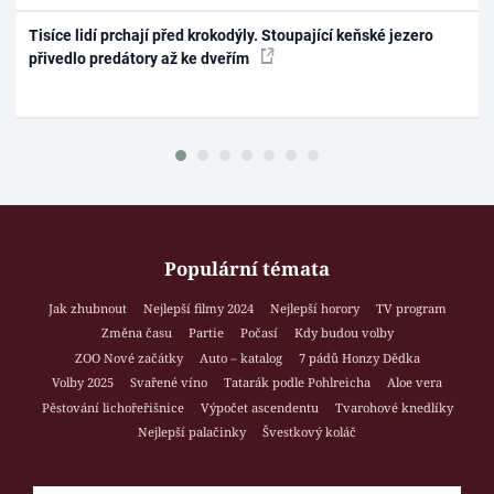
Tisíce lidí prchají před krokodýly. Stoupající keňské jezero
přivedlo predátory až ke dveřím
Populární témata
Jak zhubnout
Nejlepší filmy 2024
Nejlepší horory
TV program
Změna času
Partie
Počasí
Kdy budou volby
ZOO Nové začátky
Auto – katalog
7 pádů Honzy Dědka
Volby 2025
Svařené víno
Tatarák podle Pohlreicha
Aloe vera
Pěstování lichořeřišnice
Výpočet ascendentu
Tvarohové knedlíky
Nejlepší palačinky
Švestkový koláč