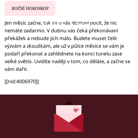
ROČNÍ HOROSKOP
Jen měsíc začne, tak se u vás dostaví pocit, že nic
Failed to fetch
nemáte zadarmo. V dubnu vás čeká překonávaní
překážek a nebude jich málo. Budete muset čelit
výzvám a zkouškám, ale už v půlce měsíce se vám je
podaří překonat a zahlédnete na konci tunelu zase
velké světlo. Uvidíte naději v tom, co děláte, a začne se
vám dařit.
[[nid:4006970]]