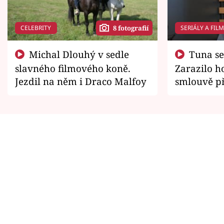
CELEBRITY
SERIÁLY A FIL
8 fotografií
Michal Dlouhý v sedle
Tuna se chtěl vrátit domů.
slavného filmového koně.
Zarazilo ho
Jezdil na něm i Draco Malfoy
smlouvě př
zemřít