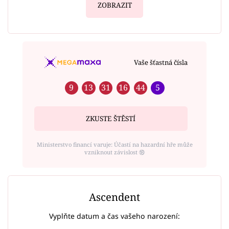
ZOBRAZIT
Vaše šťastná čísla
9
13
31
16
44
5
ZKUSTE ŠTĚSTÍ
Ministerstvo financí varuje: Účastí na hazardní hře může
vzniknout závislost ⑱
Ascendent
Vyplňte datum a čas vašeho narození: