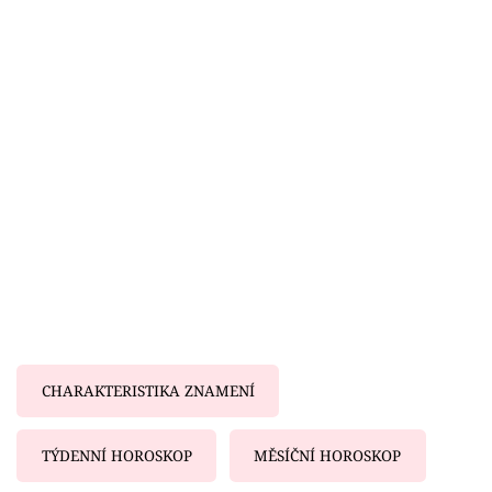
Horoskopy
Sledujte prima+
Filmový festival Karlovy Vary
Pořady
Mámy sobě
Přihlášení
Sledujte nás
CHARAKTERISTIKA ZNAMENÍ
TÝDENNÍ HOROSKOP
MĚSÍČNÍ HOROSKOP