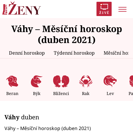
ŽIVĚ
Váhy – Měsíční horoskop
Trendy:
Polabí
Inspekce
Prostřeno!
AYTO?
(duben 2021)
Módní alarm
Zrádci
Proměny
Denní horoskop
Týdenní horoskop
Měsíční hor
Témata
Celebrity
Beran
Býk
Blíženci
Rak
Lev
P
Vztahy
Váhy
duben
Seriály
Váhy – Měsíční horoskop (duben 2021)