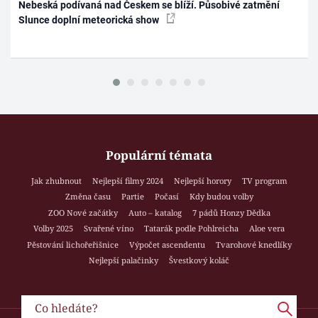
Nebeská podívaná nad Českem se blíží. Působivé zatmění
Slunce doplní meteorická show
Populární témata
Jak zhubnout
Nejlepší filmy 2024
Nejlepší horory
TV program
Změna času
Partie
Počasí
Kdy budou volby
ZOO Nové začátky
Auto – katalog
7 pádů Honzy Dědka
Volby 2025
Svařené víno
Tatarák podle Pohlreicha
Aloe vera
Pěstování lichořeřišnice
Výpočet ascendentu
Tvarohové knedlíky
Nejlepší palačinky
Švestkový koláč