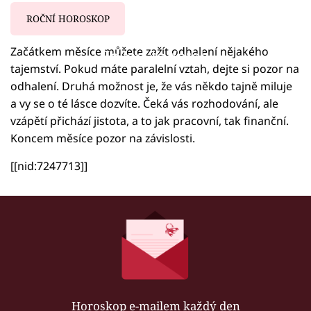
ROČNÍ HOROSKOP
Začátkem měsíce můžete zažít odhalení nějakého
Failed to fetch
tajemství. Pokud máte paralelní vztah, dejte si pozor na
odhalení. Druhá možnost je, že vás někdo tajně miluje
a vy se o té lásce dozvíte. Čeká vás rozhodování, ale
vzápětí přichází jistota, a to jak pracovní, tak finanční.
Koncem měsíce pozor na závislosti.
[[nid:7247713]]
Horoskop e-mailem každý den