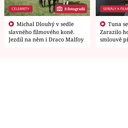
CELEBRITY
SERIÁLY A FIL
8 fotografií
Michal Dlouhý v sedle
Tuna se chtěl vrátit domů.
slavného filmového koně.
Zarazilo ho
Jezdil na něm i Draco Malfoy
smlouvě př
zemřít