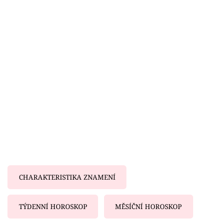
Horoskopy
Sledujte prima+
Filmový festival Karlovy Vary
Pořady
Mámy sobě
Přihlášení
Sledujte nás
CHARAKTERISTIKA ZNAMENÍ
TÝDENNÍ HOROSKOP
MĚSÍČNÍ HOROSKOP