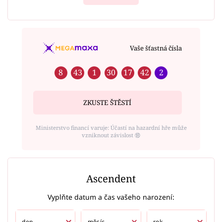
Vaše šťastná čísla
8
43
1
30
17
42
2
ZKUSTE ŠTĚSTÍ
Ministerstvo financí varuje: Účastí na hazardní hře může
vzniknout závislost ⑱
Ascendent
Vyplňte datum a čas vašeho narození: