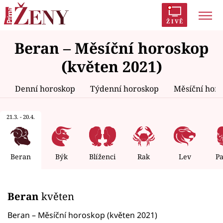
ŽIVĚ
Beran – Měsíční horoskop
Trendy:
Polabí
Inspekce
Prostřeno!
AYTO?
(květen 2021)
Módní alarm
Zrádci
Proměny
Denní horoskop
Týdenní horoskop
Měsíční hor
21.3. - 20.4.
Témata
Celebrity
Beran
Býk
Blíženci
Rak
Lev
P
Vztahy
Beran
květen
Seriály
Beran – Měsíční horoskop (květen 2021)