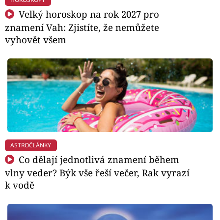
Velký horoskop na rok 2027 pro
znamení Vah: Zjistíte, že nemůžete
vyhovět všem
ASTROČLÁNKY
Co dělají jednotlivá znamení během
vlny veder? Býk vše řeší večer, Rak vyrazí
k vodě