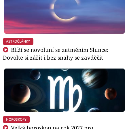
ASTROČLÁNKY
Blíží se novoluní se zatměním Slunce:
Dovolte si zářit i bez snahy se zavděčit
HOROSKOPY
Velký horoskop na rok 2027 pro