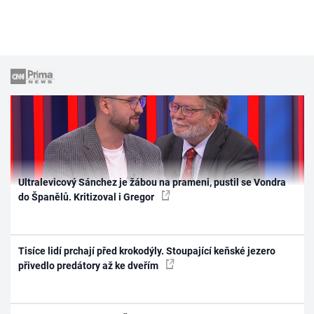
Ultralevicový Sánchez je žábou na prameni, pustil se Vondra
do Španělů. Kritizoval i Gregor
Tisíce lidí prchají před krokodýly. Stoupající keňské jezero
přivedlo predátory až ke dveřím