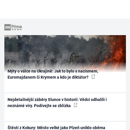
Mýty o válce na Ukrajině: Jak to bylo s nacismem,
Euromajdanem či Krymem a kdo je diktátor?
Nejdetailnější záběry Slunce v historii: Vědci odhalili i
neznámé víry. Podívejte se zblízka
Štěstí z Kokury: Město velké jako Plzeň uniklo oběma