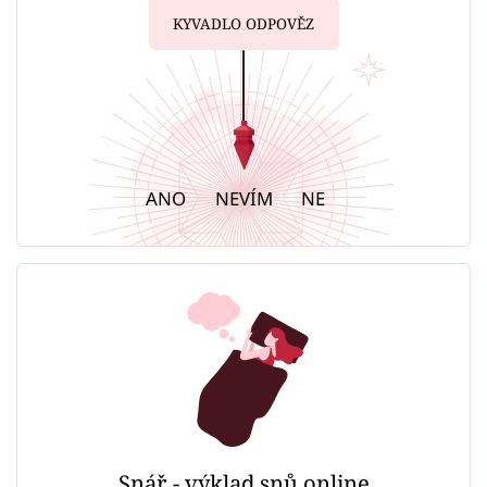
KYVADLO ODPOVĚZ
ANO
NEVÍM
NE
Snář - výklad snů online