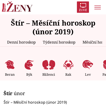
ŽIVĚ
Štír – Měsíční horoskop
Trendy:
Polabí
Inspekce
Prostřeno!
AYTO?
(únor 2019)
Módní alarm
Zrádci
Proměny
Denní horoskop
Týdenní horoskop
Měsíční hor
Témata
Celebrity
Beran
Býk
Blíženci
Rak
Lev
P
Vztahy
Štír
únor
Seriály
Štír – Měsíční horoskop (únor 2019)