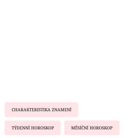
Horoskopy
Sledujte prima+
Filmový festival Karlovy Vary
Pořady
Mámy sobě
Přihlášení
Sledujte nás
CHARAKTERISTIKA ZNAMENÍ
TÝDENNÍ HOROSKOP
MĚSÍČNÍ HOROSKOP