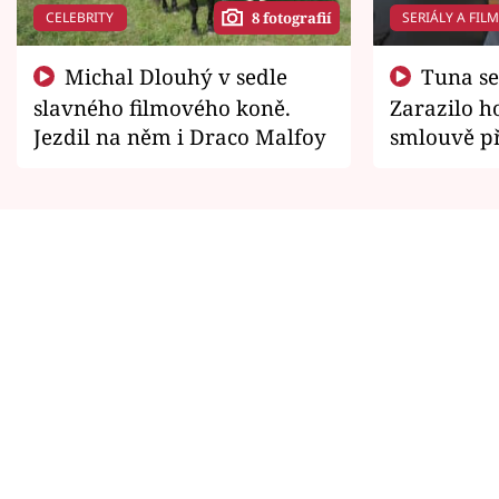
CELEBRITY
SERIÁLY A FIL
8 fotografií
Michal Dlouhý v sedle
Tuna se chtěl vrátit domů.
slavného filmového koně.
Zarazilo ho
Jezdil na něm i Draco Malfoy
smlouvě př
zemřít