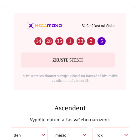
Vaše šťastná čísla
14
28
36
1
33
2
5
ZKUSTE ŠTĚSTÍ
Ministerstvo financí varuje: Účastí na hazardní hře může
vzniknout závislost ⑱
Ascendent
Vyplňte datum a čas vašeho narození: