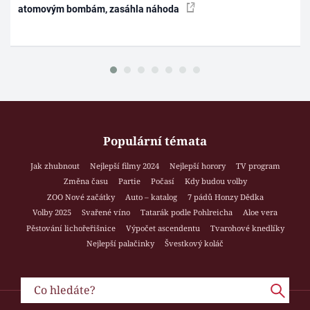
atomovým bombám, zasáhla náhoda
Populární témata
Jak zhubnout
Nejlepší filmy 2024
Nejlepší horory
TV program
Změna času
Partie
Počasí
Kdy budou volby
ZOO Nové začátky
Auto – katalog
7 pádů Honzy Dědka
Volby 2025
Svařené víno
Tatarák podle Pohlreicha
Aloe vera
Pěstování lichořeřišnice
Výpočet ascendentu
Tvarohové knedlíky
Nejlepší palačinky
Švestkový koláč