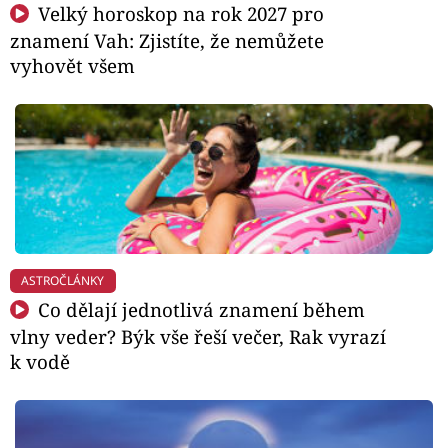
Velký horoskop na rok 2027 pro
znamení Vah: Zjistíte, že nemůžete
vyhovět všem
ASTROČLÁNKY
Co dělají jednotlivá znamení během
vlny veder? Býk vše řeší večer, Rak vyrazí
k vodě