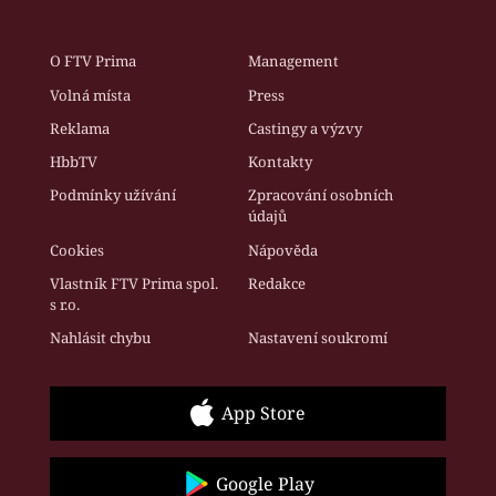
O FTV Prima
Management
Volná místa
Press
Reklama
Castingy a výzvy
HbbTV
Kontakty
Podmínky užívání
Zpracování osobních
údajů
Cookies
Nápověda
Vlastník FTV Prima spol.
Redakce
s r.o.
Nahlásit chybu
Nastavení soukromí
App Store
Google Play