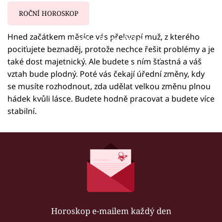
ROČNÍ HOROSKOP
Hned začátkem měsíce vás překvapí muž, z kterého
Failed to fetch
pociťujete beznaděj, protože nechce řešit problémy a je
také dost majetnický. Ale budete s ním šťastná a váš
vztah bude plodný. Poté vás čekají úřední změny, kdy
se musíte rozhodnout, zda udělat velkou změnu plnou
hádek kvůli lásce. Budete hodně pracovat a budete více
stabilní.
Horoskop e-mailem každý den