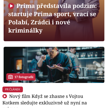
Horoskopy
Prima představila podzim:
Sledujte prima+
startuje Prima sport, vrací se
Polabí, Zrádci i nové
Filmový festival Karlovy Vary
kriminálky
Pořady
Mámy sobě
Přihlášení
17 fotografií
Sledujte nás
PR ČLÁNEK
Nový film Když se zhasne s Vojtou
Kotkem sledujte exkluzivně už nyní na