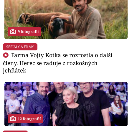
9 fotografií
SERIÁLY A FILMY
Farma Vojty Kotka se rozrostla o další
členy. Herec se raduje z rozkošných
jehňátek
12 fotografií