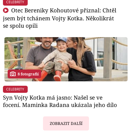
CELEBRITY
Otec Bereniky Kohoutové přiznal: Chtěl
jsem být tchánem Vojty Kotka. Několikrát
se spolu opili
8 fotografií
CELEBRITY
Syn Vojty Kotka má jasno: Našel se ve
focení. Maminka Radana ukázala jeho dílo
ZOBRAZIT DALŠÍ