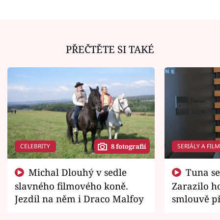
PŘEČTĚTE SI TAKÉ
CELEBRITY
SERIÁLY A FIL
8 fotografií
Michal Dlouhý v sedle
Tuna se chtěl vrátit domů.
slavného filmového koně.
Zarazilo ho
Jezdil na něm i Draco Malfoy
smlouvě př
zemřít