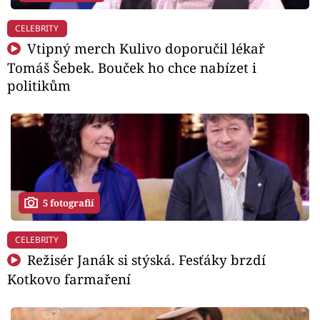
CELEBRITY
Vtipný merch Kulivo doporučil lékař
Tomáš Šebek. Bouček ho chce nabízet i
politikům
5 fotografií
CELEBRITY
Režisér Janák si stýská. Fesťáky brzdí
Kotkovo farmaření