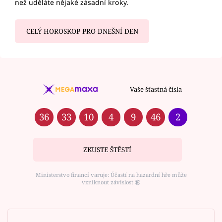
než uděláte nějaké zásadní kroky.
CELÝ HOROSKOP PRO DNEŠNÍ DEN
Vaše šťastná čísla
36
33
10
4
9
46
2
ZKUSTE ŠTĚSTÍ
Ministerstvo financí varuje: Účastí na hazardní hře může
vzniknout závislost ⑱