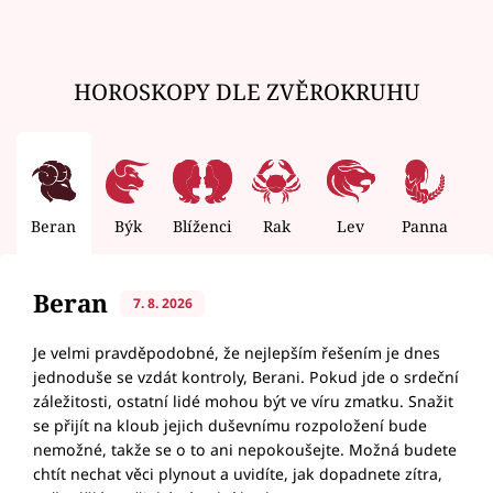
HOROSKOPY DLE ZVĚROKRUHU
Beran
Býk
Blíženci
Rak
Lev
Panna
V
Beran
7. 8. 2026
Je velmi pravděpodobné, že nejlepším řešením je dnes
jednoduše se vzdát kontroly, Berani. Pokud jde o srdeční
záležitosti, ostatní lidé mohou být ve víru zmatku. Snažit
se přijít na kloub jejich duševnímu rozpoložení bude
nemožné, takže se o to ani nepokoušejte. Možná budete
chtít nechat věci plynout a uvidíte, jak dopadnete zítra,