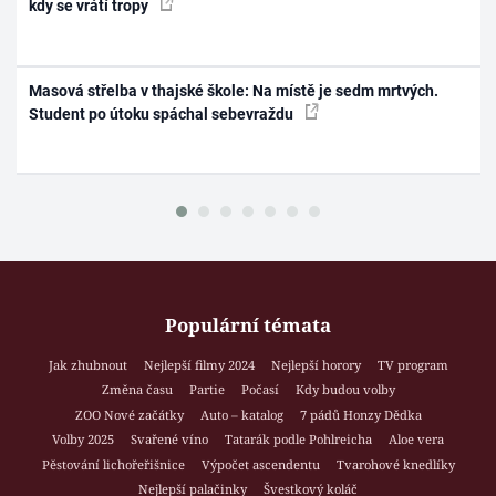
kdy se vrátí tropy
Masová střelba v thajské škole: Na místě je sedm mrtvých.
Student po útoku spáchal sebevraždu
Populární témata
Jak zhubnout
Nejlepší filmy 2024
Nejlepší horory
TV program
Změna času
Partie
Počasí
Kdy budou volby
ZOO Nové začátky
Auto – katalog
7 pádů Honzy Dědka
Volby 2025
Svařené víno
Tatarák podle Pohlreicha
Aloe vera
Pěstování lichořeřišnice
Výpočet ascendentu
Tvarohové knedlíky
Nejlepší palačinky
Švestkový koláč