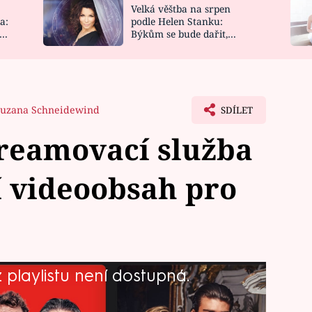
Velká věštba na srpen
NOVINKY
ZAHRADA
a:
podle Helen Stanku:
y
Býkům se bude dařit,
VIDEORECEPTY
DESIGN
Vodnáře čeká jízda
uzana Schneidewind
SDÍLET
treamovací služba
í videoobsah pro
playlistu není dostupná.
ro celou rodinu prima+ nabízí vedle
lmových i seriálových titulů