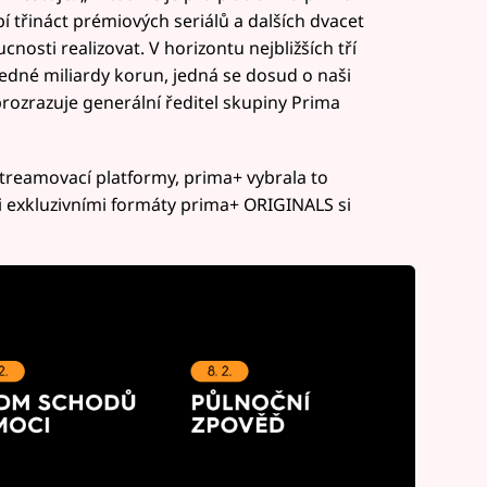
 třináct prémiových seriálů a dalších dvacet
osti realizovat. V horizontu nejbližších tří
 jedné miliardy korun, jedná se dosud o naši
 prozrazuje generální ředitel skupiny Prima
streamovací platformy, prima+ vybrala to
zi exkluzivními formáty prima+ ORIGINALS si