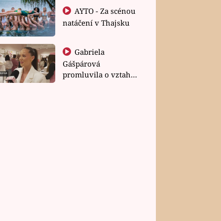
AYTO - Za scénou
natáčení v Thajsku
Gabriela
Gášpárová
promluvila o vztahu
a zakládání rodiny