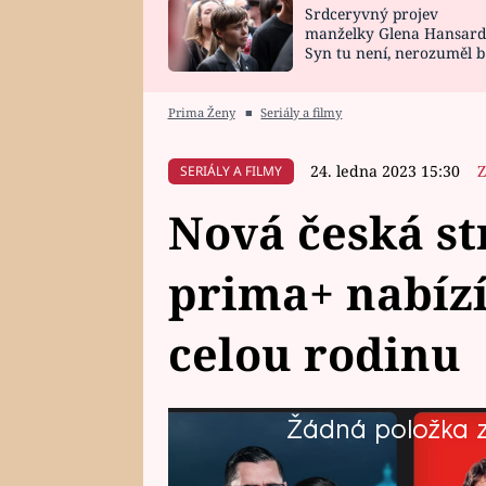
Srdceryvný projev
SNÁŘ
CELEBRITY
manželky Glena Hansard
Syn tu není, nerozuměl b
HOROSKOP NA
VAŘENÍ
tomu, vysvětlila
ROK 2023
Prima Ženy
■
Seriály a filmy
24. ledna 2023 15:30
Z
SERIÁLY A FILMY
Nová česká s
prima+ nabíz
celou rodinu
Žádná položka z 
Nová česká streamovací služba p
televizních předpremiér tisíce fi