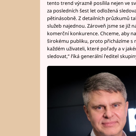
tento trend výrazně posílila nejen ve sv
za posledních šest let odložená sledova
pětinásobně. Z detailních průzkumů také 
služeb najednou. Zároveň jsme se již na
komerční konkurence. Chceme, aby naš
širokému publiku, proto přicházíme s mo
každém uživateli, které pořady a v jakém
sledovat,“ říká generální ředitel skupi