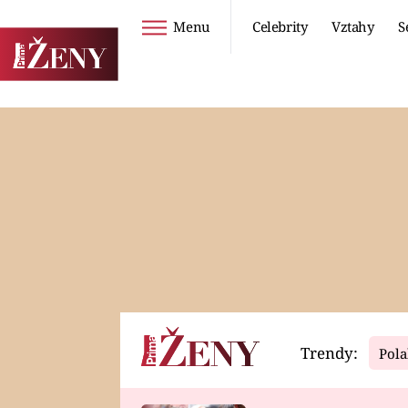
Menu
Celebrity
Vztahy
S
Seriály
Životní styl
ZOO
DIETY A HUBNUTÍ
PROSTŘENO!
CESTOVÁNÍ A
DOVOLENÁ
DUCH
ZDRAVÍ
Trendy:
Pola
Horoskopy
Video
ASTROČLÁNKY
SERIÁLY