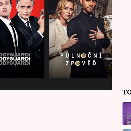
tvorbu pod hlavičkou prima+
dovat online například komediální
ké drama Sedm schodů k moci,
 či tajemnou detektivní love story
t hned ze tří tarifů předplatného od
o sledování zdarma s reklamami.
ampaň se opírá o animovanou rodinu
týho.
TO