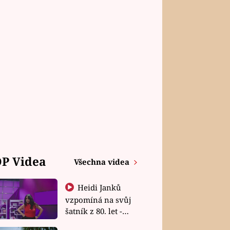
P Videa
Všechna videa
Heidi Janků
vzpomíná na svůj
šatník z 80. let -
Shopaholičky