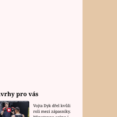
vrhy pro vás
Vojta Dyk dřel kvůli
roli mezi zápasníky.
Minutovou scénu jel