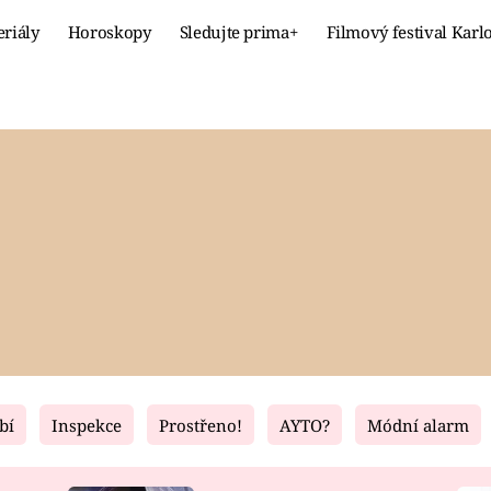
eriály
Horoskopy
Sledujte prima+
Filmový festival Karl
Celebrity
Recept
MÓDA A KRÁSA
HLAVNÍ JÍ
VZTAHY A SEX
SLADKÉ
PRIMA MAMINKA
ZDRAVÉ
bí
Inspekce
Prostřeno!
AYTO?
Módní alarm
Fresh
Living
RECEPTY
BYDLENÍ