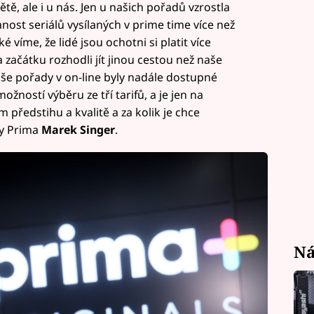
ětě, ale i u nás. Jen u našich pořadů vzrostla
nost seriálů vysílaných v prime time více než
víme, že lidé jsou ochotni si platit více
 začátku rozhodli jít jinou cestou než naše
e pořady v on-line byly nadále dostupné
žností výběru ze tří tarifů, a je jen na
 předstihu a kvalitě a za kolik je chce
ny Prima
Marek Singer
.
Ná