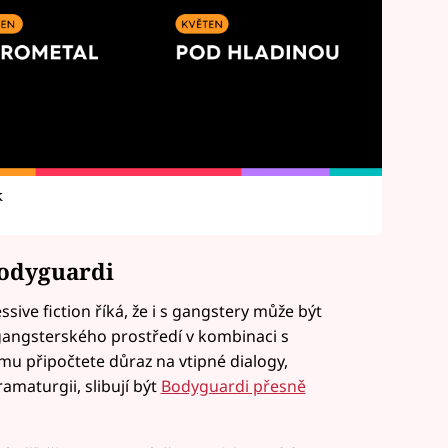
k
Bodyguardi
ive fiction říká, že i s gangstery může být
 gangsterského prostředí v kombinaci s
omu připočtete důraz na vtipné dialogy,
amaturgii, slibují být
Bodyguardi přesně