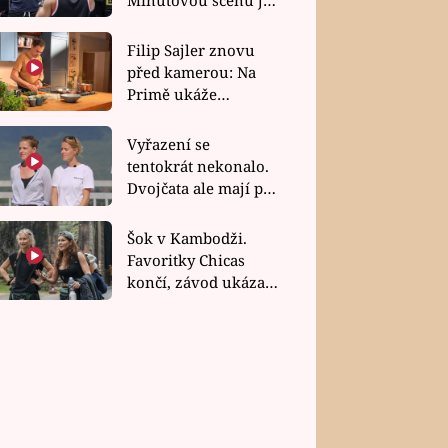
bez dubla
Filip Sajler znovu
před kamerou: Na
Primě ukáže
poctivou kuchyni i
rychlé recepty
Vyřazení se
tentokrát nekonalo.
Dvojčata ale mají po
uzavření třetí etapy
závodu nůž na krku
Šok v Kambodži.
Favoritky Chicas
končí, závod ukázal
svou nejtvrdší tvář