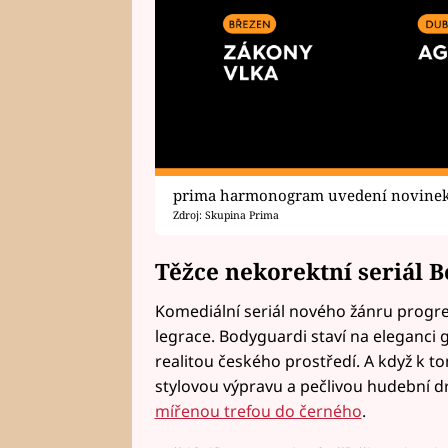
prima harmonogram uvedení novine
Zdroj: Skupina Prima
Těžce nekorektní seriál 
Komediální seriál nového žánru progress
legrace. Bodyguardi staví na eleganci
realitou českého prostředí. A když k t
stylovou výpravu a pečlivou hudební dr
mířenou trefou do černého
.