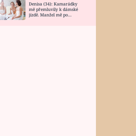
Denisa (34): Kamarádky
mě přemluvily k dámské
jízdě. Manžel mě po
návratu zaskočil