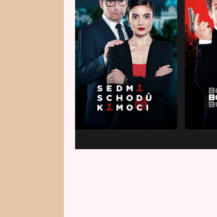
a exkluzivní vlastní seriálovou 
ORIGINALS. Uživatelé mohou sle
gangsterku Bodyguardi, politic
detektivní seriál Půlnoční zpověď
Zákony vlka. Každý si může vybra
prémiové verze bez reklam až p
Originální zaváděcí kreativní k
Plusákových a mimozemšťana Pý