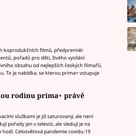
kých koprodukčních filmů, předpremiér
ntů, pořadů pro děti, živého vysílání
ivního obsahu od nejlepších českých filmařů,
rhu. To je nabídka, se kterou prima+ vstupuje
lou rodinu prima+ právě
acími službami je již saturovaný, ale není
jí pořady jen v televizi, ale sledují je na
jim hodí. Celosvětová pandemie covidu-19