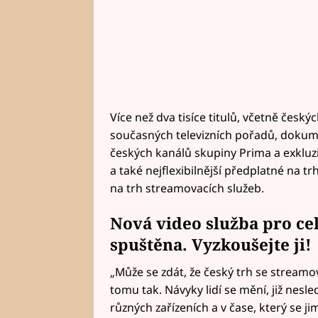
Více než dva tisíce titulů, včetně čes
současných televizních pořadů, dokume
českých kanálů skupiny Prima a exkluz
a také nejflexibilnější předplatné na t
na trh streamovacích služeb.
Nová video služba pro ce
spuštěna. Vyzkoušejte ji!
„Může se zdát, že český trh se streamov
tomu tak. Návyky lidí se mění, již nesledu
různých zařízeních a v čase, který se 