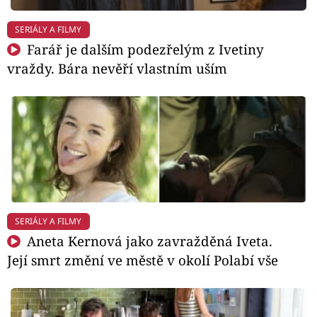
SERIÁLY A FILMY
Farář je dalším podezřelým z Ivetiny
vraždy. Bára nevěří vlastním uším
SERIÁLY A FILMY
Aneta Kernová jako zavražděná Iveta.
Její smrt změní ve městě v okolí Polabí vše