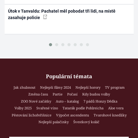
Útok v Tanvaldu: Pachatel měl pobodat tři lidi, na místě
zasahuje policie
Populární témata
Jak zhubnout
Nejlepší filmy 2024
Nejlepší horory
TV program
Změna času
Partie
Počasí
Kdy budou volby
ZOO Nové začátky
Auto – katalog
7 pádů Honzy Dědka
Volby 2025
Svařené víno
Tatarák podle Pohlreicha
Aloe vera
Pěstování lichořeřišnice
Výpočet ascendentu
Tvarohové knedlíky
Nejlepší palačinky
Švestkový koláč