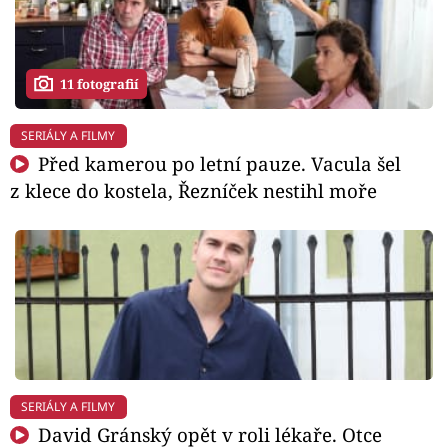
11 fotografií
SERIÁLY A FILMY
Před kamerou po letní pauze. Vacula šel
z klece do kostela, Řezníček nestihl moře
SERIÁLY A FILMY
David Gránský opět v roli lékaře. Otce