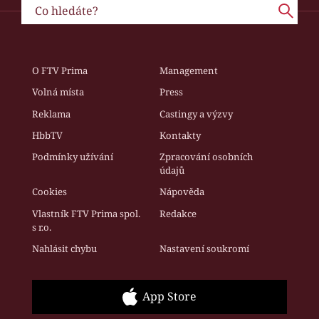
O FTV Prima
Management
Volná místa
Press
Reklama
Castingy a výzvy
HbbTV
Kontakty
Podmínky užívání
Zpracování osobních
údajů
Cookies
Nápověda
Vlastník FTV Prima spol.
Redakce
s r.o.
Nahlásit chybu
Nastavení soukromí
App Store