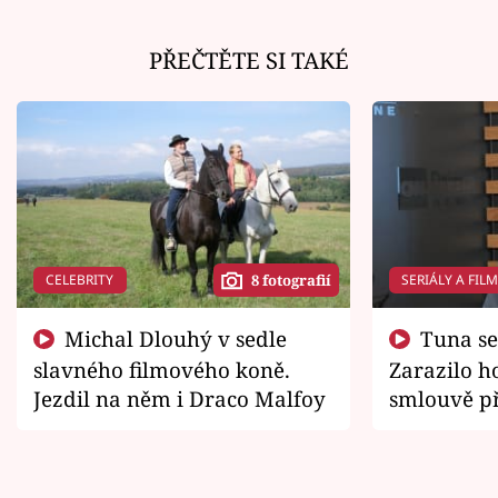
PŘEČTĚTE SI TAKÉ
CELEBRITY
SERIÁLY A FIL
8 fotografií
Michal Dlouhý v sedle
Tuna se chtěl vrátit domů.
slavného filmového koně.
Zarazilo ho
Jezdil na něm i Draco Malfoy
smlouvě př
zemřít