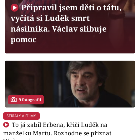
Horoskopy
Připravil jsem děti o tátu,
Sledujte prima+
vyčítá si Luděk smrt
násilníka. Václav slibuje
Filmový festival Karlovy Vary
pomoc
Pořady
Mámy sobě
Přihlášení
9 fotografií
Sledujte nás
SERIÁLY A FILMY
To já zabil Erbena, křičí Luděk na
manželku Martu. Rozhodne se přiznat