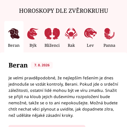
HOROSKOPY DLE ZVĚROKRUHU
Beran
Býk
Blíženci
Rak
Lev
Panna
V
Beran
7. 8. 2026
Je velmi pravděpodobné, že nejlepším řešením je dnes
jednoduše se vzdát kontroly, Berani. Pokud jde o srdeční
záležitosti, ostatní lidé mohou být ve víru zmatku. Snažit
se přijít na kloub jejich duševnímu rozpoložení bude
nemožné, takže se o to ani nepokoušejte. Možná budete
chtít nechat věci plynout a uvidíte, jak dopadnete zítra,
než uděláte nějaké zásadní kroky.