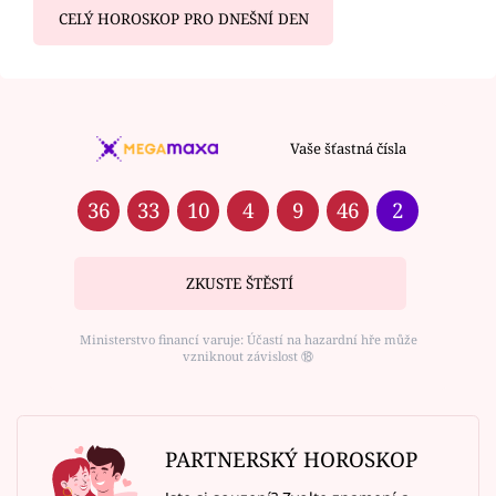
CELÝ HOROSKOP PRO DNEŠNÍ DEN
Vaše šťastná čísla
36
33
10
4
9
46
2
ZKUSTE ŠTĚSTÍ
Ministerstvo financí varuje: Účastí na hazardní hře může
vzniknout závislost ⑱
PARTNERSKÝ HOROSKOP