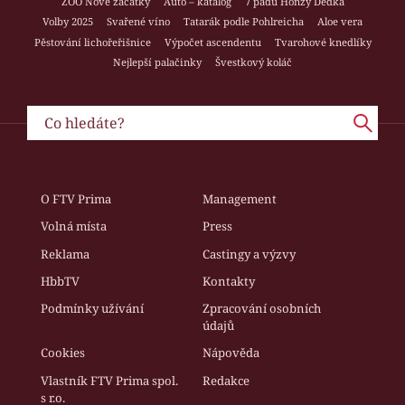
ZOO Nové začátky
Auto – katalog
7 pádů Honzy Dědka
Volby 2025
Svařené víno
Tatarák podle Pohlreicha
Aloe vera
Pěstování lichořeřišnice
Výpočet ascendentu
Tvarohové knedlíky
Nejlepší palačinky
Švestkový koláč
O FTV Prima
Management
Volná místa
Press
Reklama
Castingy a výzvy
HbbTV
Kontakty
Podmínky užívání
Zpracování osobních
údajů
Cookies
Nápověda
Vlastník FTV Prima spol.
Redakce
s r.o.