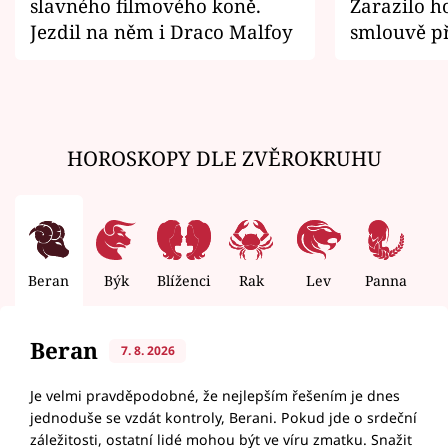
slavného filmového koně.
Zarazilo ho
Jezdil na něm i Draco Malfoy
smlouvě př
zemřít
HOROSKOPY DLE ZVĚROKRUHU
Beran
Býk
Blíženci
Rak
Lev
Panna
V
Beran
7. 8. 2026
Je velmi pravděpodobné, že nejlepším řešením je dnes
jednoduše se vzdát kontroly, Berani. Pokud jde o srdeční
záležitosti, ostatní lidé mohou být ve víru zmatku. Snažit