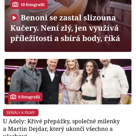
Horoskopy
10 fotografií
Sledujte prima+
Benoni se zastal slizouna
Kučery. Není zlý, jen využívá
Filmový festival Karlovy Vary
příležitosti a sbírá body, říká
Pořady
Mámy sobě
Přihlášení
8 fotografií
Sledujte nás
SERIÁLY A FILMY
U Adely: Křivé přepážky, společné milenky
a Martin Dejdar, který ukončí všechno a