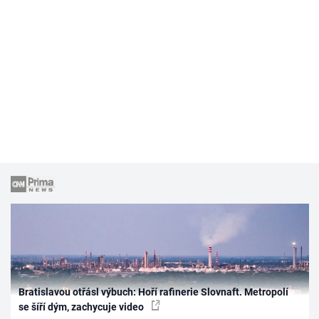
Bratislavou otřásl výbuch: Hoří rafinerie Slovnaft. Metropolí
se šíří dým, zachycuje video