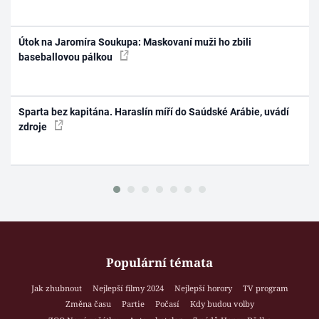
Útok na Jaromíra Soukupa: Maskovaní muži ho zbili
baseballovou pálkou
Sparta bez kapitána. Haraslín míří do Saúdské Arábie, uvádí
zdroje
Populární témata
Jak zhubnout
Nejlepší filmy 2024
Nejlepší horory
TV program
Změna času
Partie
Počasí
Kdy budou volby