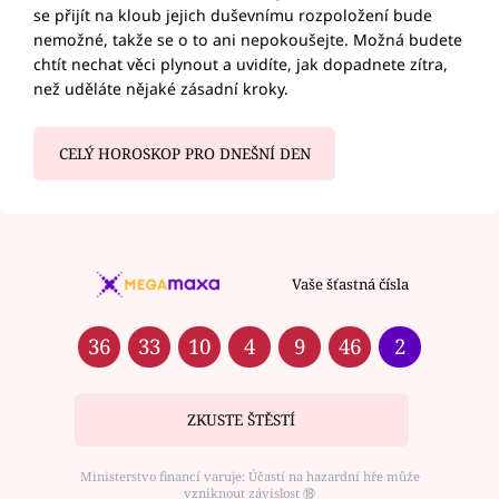
se přijít na kloub jejich duševnímu rozpoložení bude
nemožné, takže se o to ani nepokoušejte. Možná budete
chtít nechat věci plynout a uvidíte, jak dopadnete zítra,
než uděláte nějaké zásadní kroky.
CELÝ HOROSKOP PRO DNEŠNÍ DEN
Vaše šťastná čísla
36
33
10
4
9
46
2
ZKUSTE ŠTĚSTÍ
Ministerstvo financí varuje: Účastí na hazardní hře může
vzniknout závislost ⑱