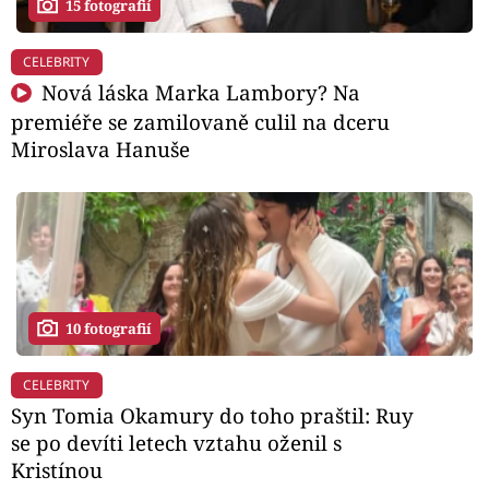
15 fotografií
CELEBRITY
Nová láska Marka Lambory? Na
premiéře se zamilovaně culil na dceru
Miroslava Hanuše
10 fotografií
CELEBRITY
Syn Tomia Okamury do toho praštil: Ruy
se po devíti letech vztahu oženil s
Kristínou