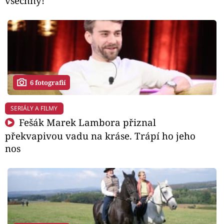
všechny!
6 fotografií
SERIÁLY A FILMY
Fešák Marek Lambora přiznal
překvapivou vadu na kráse. Trápí ho jeho
nos