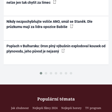
nelze jen tak chytit za límec
Nikdy nezpochybňujte voliče ANO, smál se Staněk. Dle
průzkumu mají za lídra opozice Babiše
Poplach v Bulharsku: Dron plný výbušnin explodoval kousek od
plynovodu, jeho původ je nejasný
Populární témata
Jak zhubnout
Nejlepší filmy 2024
Nejlepší horory
TV program