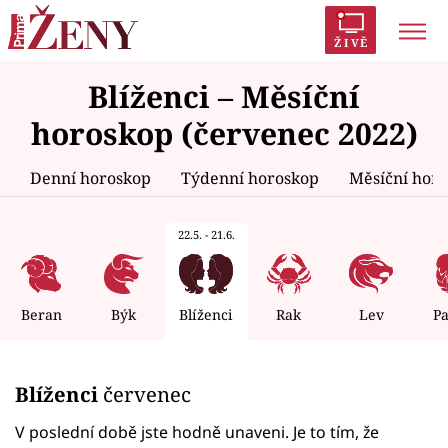
ŽIVĚ
Blíženci – Měsíční
Trendy:
Polabí
Inspekce
Prostřeno!
AYTO?
horoskop (červenec 2022)
Módní alarm
Zrádci
Proměny
Denní horoskop
Týdenní horoskop
Měsíční hor
22.5. - 21.6.
Témata
Celebrity
Beran
Býk
Blíženci
Rak
Lev
P
Vztahy
Blíženci
červenec
Seriály
V poslední době jste hodně unaveni. Je to tím, že