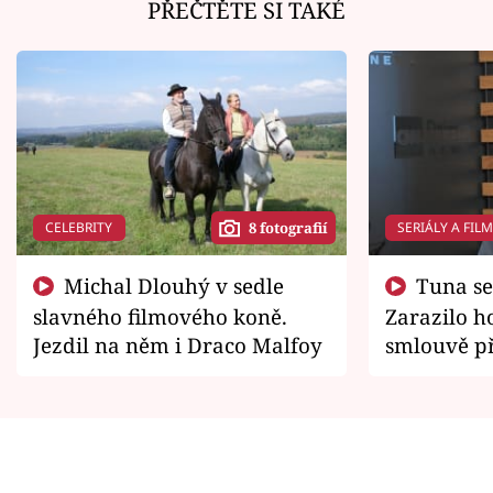
PŘEČTĚTE SI TAKÉ
CELEBRITY
SERIÁLY A FIL
8 fotografií
Michal Dlouhý v sedle
Tuna se chtěl vrátit domů.
slavného filmového koně.
Zarazilo ho
Jezdil na něm i Draco Malfoy
smlouvě př
zemřít