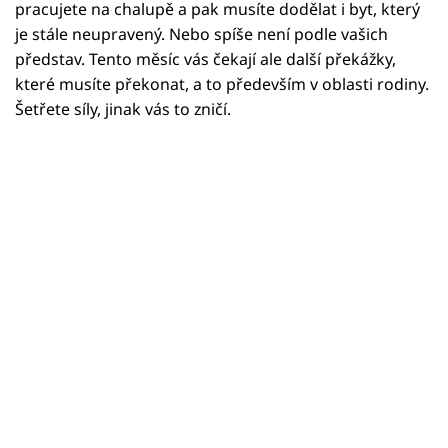
Horoskopy
pracujete na chalupě a pak musíte dodělat i byt, který
je stále neupravený. Nebo spíše není podle vašich
Sledujte prima+
představ. Tento měsíc vás čekají ale další překážky,
které musíte překonat, a to především v oblasti rodiny.
Filmový festival Karlovy Vary
Šetřete síly, jinak vás to zničí.
Pořady
Mámy sobě
Přihlášení
Sledujte nás