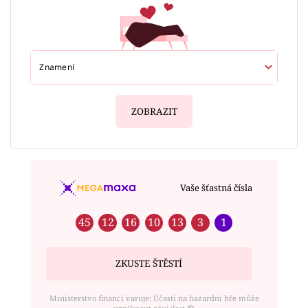
ZOBRAZIT
Vaše šťastná čísla
45
12
16
10
13
3
1
ZKUSTE ŠTĚSTÍ
Ministerstvo financí varuje: Účastí na hazardní hře může