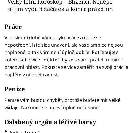
Velký letní horoskop – Blíženci: Nejlépe
se jim vydaří začátek a konec prázdnin
Práce
V poslední době vám ubylo práce a cítíte se
nepotřební. Jste sice unavení, ale vaše ambice nejsou
naplněné, a tak vám není úplně dobře. Potřebujete
kolem sebe více lidí, kteří by se s vámi přátelili i mimo
pracovní oblast. Pokuste se více zaměřit na svoji práci a
najděte v ní opět radost.
Peníze
Peníze vám budou chybět, protože budete mít velké
výdaje. Nakonec se objeví úplně nečekaně.
Oslabený orgán a léčivé barvy
Žaludek. Modrá.