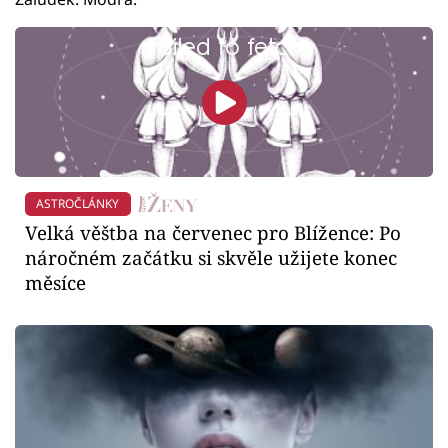
Failed to fetch
ASTROČLÁNKY
Velká věštba na červenec pro Blížence: Po
náročném začátku si skvěle užijete konec
měsíce