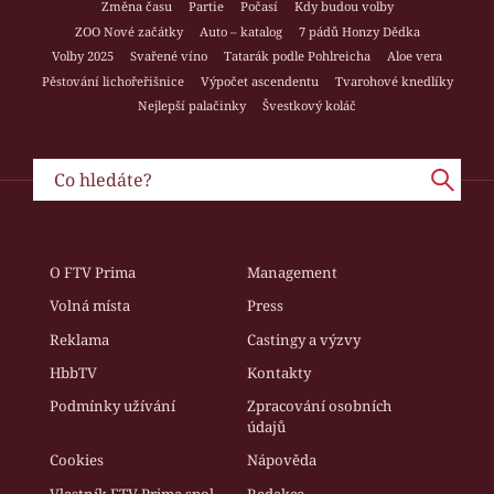
Změna času
Partie
Počasí
Kdy budou volby
ZOO Nové začátky
Auto – katalog
7 pádů Honzy Dědka
Volby 2025
Svařené víno
Tatarák podle Pohlreicha
Aloe vera
Pěstování lichořeřišnice
Výpočet ascendentu
Tvarohové knedlíky
Nejlepší palačinky
Švestkový koláč
O FTV Prima
Management
Volná místa
Press
Reklama
Castingy a výzvy
HbbTV
Kontakty
Podmínky užívání
Zpracování osobních
údajů
Cookies
Nápověda
Vlastník FTV Prima spol.
Redakce