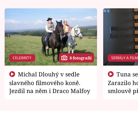
CELEBRITY
SERIÁLY A FIL
8 fotografií
Michal Dlouhý v sedle
Tuna se chtěl vrátit domů.
slavného filmového koně.
Zarazilo ho
Jezdil na něm i Draco Malfoy
smlouvě př
zemřít