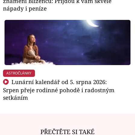
znamení Blíženců: Přijdou k vám skvělé
nápady i peníze
ASTROČLÁNKY
Lunární kalendář od 5. srpna 2026:
Srpen přeje rodinné pohodě i radostným
setkáním
PŘEČTĚTE SI TAKÉ