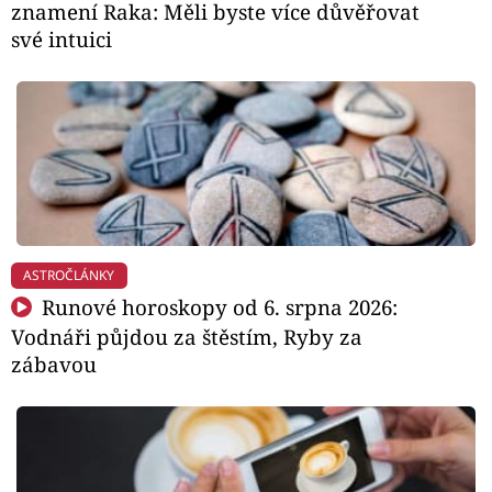
znamení Raka: Měli byste více důvěřovat
své intuici
ASTROČLÁNKY
Runové horoskopy od 6. srpna 2026:
Vodnáři půjdou za štěstím, Ryby za
zábavou