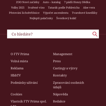
ZOO Nové začátky
Auto – katalog
7 pádů Honzy Dědka
Volby 2025
Svařené víno
Tatarák podle Pohlreicha
Aloe vera
Pěstování lichořeřišnice
Výpočet ascendentu
Tvarohové knedlíky
Nejlepší palačinky
Švestkový koláč
O FTV Prima
Management
Volná místa
Press
Reklama
Castingy a výzvy
HbbTV
Kontakty
Podmínky užívání
Zpracování osobních
údajů
Cookies
Nápověda
Vlastník FTV Prima spol.
Redakce
s r.o.