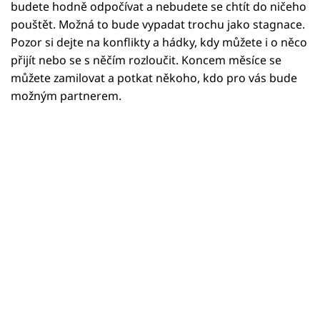
Horoskopy
budete hodně odpočívat a nebudete se chtít do ničeho
pouštět. Možná to bude vypadat trochu jako stagnace.
Sledujte prima+
Pozor si dejte na konflikty a hádky, kdy můžete i o něco
přijít nebo se s něčím rozloučit. Koncem měsíce se
Filmový festival Karlovy Vary
můžete zamilovat a potkat někoho, kdo pro vás bude
možným partnerem.
Pořady
Mámy sobě
Přihlášení
Sledujte nás