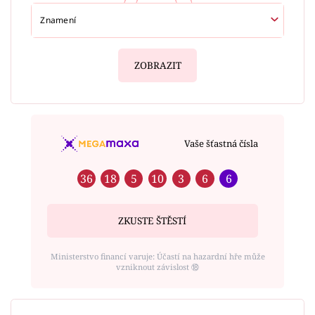
ZOBRAZIT
Vaše šťastná čísla
36
18
5
10
3
6
6
ZKUSTE ŠTĚSTÍ
Ministerstvo financí varuje: Účastí na hazardní hře může
vzniknout závislost ⑱