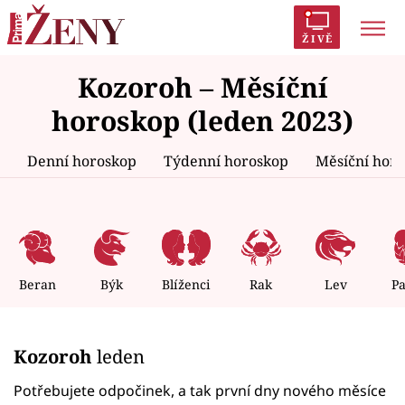
ŽIVĚ
Kozoroh – Měsíční
Trendy:
Polabí
Inspekce
Prostřeno!
AYTO?
horoskop (leden 2023)
Módní alarm
Zrádci
Proměny
Denní horoskop
Týdenní horoskop
Měsíční hor
Témata
Celebrity
Beran
Býk
Blíženci
Rak
Lev
P
Vztahy
Kozoroh
leden
Seriály
Potřebujete odpočinek, a tak první dny nového měsíce