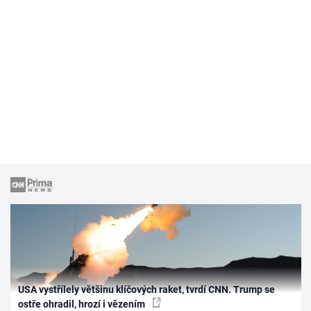
USA vystřílely většinu klíčových raket, tvrdí CNN. Trump se
ostře ohradil, hrozí i vězením