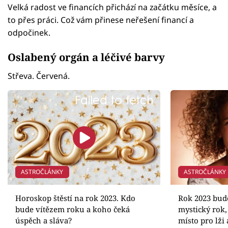
Velká radost ve financích přichází na začátku měsíce, a
to přes práci. Což vám přinese neřešení financí a
odpočinek.
Oslabený orgán a léčivé barvy
Střeva. Červená.
Failed to fetch
ASTROČLÁNKY
ASTROČLÁNKY
Horoskop štěstí na rok 2023. Kdo
Rok 2023 bude
bude vítězem roku a koho čeká
mystický rok
úspěch a sláva?
místo pro lži 