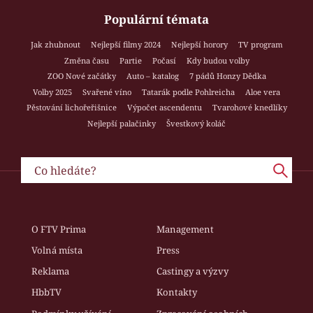
Populární témata
Jak zhubnout
Nejlepší filmy 2024
Nejlepší horory
TV program
Změna času
Partie
Počasí
Kdy budou volby
ZOO Nové začátky
Auto – katalog
7 pádů Honzy Dědka
Volby 2025
Svařené víno
Tatarák podle Pohlreicha
Aloe vera
Pěstování lichořeřišnice
Výpočet ascendentu
Tvarohové knedlíky
Nejlepší palačinky
Švestkový koláč
O FTV Prima
Management
Volná místa
Press
Reklama
Castingy a výzvy
HbbTV
Kontakty