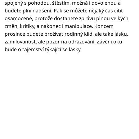
Horoskopy
spojený s pohodou, štěstím, možná i dovolenou a
budete plni nadšení. Pak se můžete nějaký čas cítit
Sledujte prima+
osamoceně, protože dostanete zprávu plnou velkých
změn, kritiky, a nakonec i manipulace. Koncem
Filmový festival Karlovy Vary
prosince budete prožívat rodinný klid, ale také lásku,
zamilovanost, ale pozor na odrazování. Závěr roku
Pořady
bude o tajemství týkající se lásky.
Mámy sobě
Přihlášení
Sledujte nás