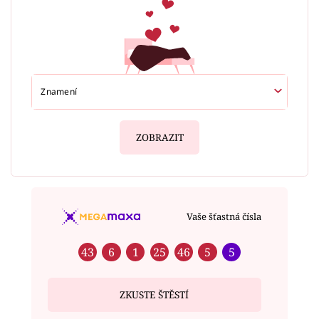
ZOBRAZIT
Vaše šťastná čísla
43
6
1
25
46
5
5
ZKUSTE ŠTĚSTÍ