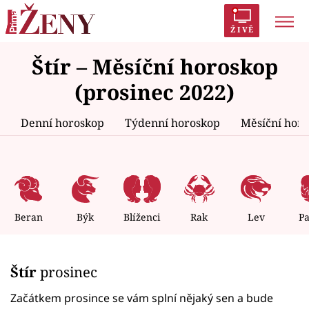
ŽIVĚ
Štír – Měsíční horoskop
Trendy:
Polabí
Inspekce
Prostřeno!
AYTO?
(prosinec 2022)
Módní alarm
Zrádci
Proměny
Denní horoskop
Týdenní horoskop
Měsíční hor
Témata
Celebrity
Beran
Býk
Blíženci
Rak
Lev
P
Vztahy
Štír
prosinec
Seriály
Začátkem prosince se vám splní nějaký sen a bude