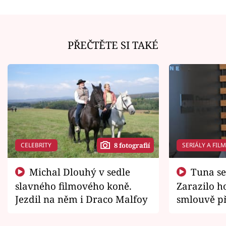
PŘEČTĚTE SI TAKÉ
CELEBRITY
SERIÁLY A FIL
8 fotografií
Michal Dlouhý v sedle
Tuna se chtěl vrátit domů.
slavného filmového koně.
Zarazilo ho
Jezdil na něm i Draco Malfoy
smlouvě př
zemřít