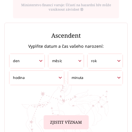
Ministerstvo financí varuje: Účastí na hazardní hře může
vzniknout závislost ⑱
Ascendent
Vyplňte datum a čas vašeho narození:
ZJISTIT VÝZNAM