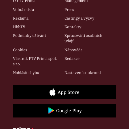
O FTV Prima
Management
Volná místa
Press
Reklama
Castingy a výzvy
HbbTV
Kontakty
Podmínky užívání
Zpracování osobních
údajů
Cookies
Nápověda
Vlastník FTV Prima spol.
Redakce
s r.o.
Nahlásit chybu
Nastavení soukromí
App Store
Google Play