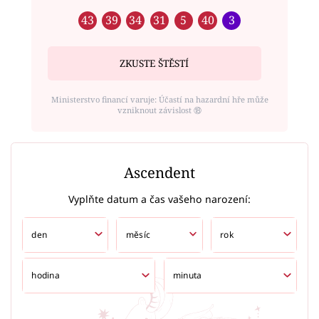
43
39
34
31
5
40
3
ZKUSTE ŠTĚSTÍ
Ministerstvo financí varuje: Účastí na hazardní hře může
vzniknout závislost ⑱
Ascendent
Vyplňte datum a čas vašeho narození: