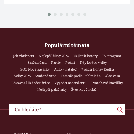
Populární témata
Jak zhubnout
Nejlepší filmy 2024
Nejlepší horory
TV program
Změna času
Partie
Počasí
Kdy budou volby
ZOO Nové začátky
Auto – katalog
7 pádů Honzy Dědka
Volby 2025
Svařené víno
Tatarák podle Pohlreicha
Aloe vera
Pěstování lichořeřišnice
Výpočet ascendentu
Tvarohové knedlíky
Nejlepší palačinky
Švestkový koláč