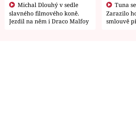
Michal Dlouhý v sedle
Tuna se chtěl vrátit domů.
slavného filmového koně.
Zarazilo ho
Jezdil na něm i Draco Malfoy
smlouvě př
zemřít