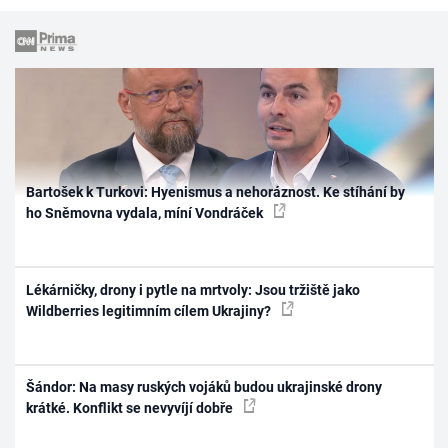
Bartošek k Turkovi: Hyenismus a nehoráznost. Ke stíhání by
ho Sněmovna vydala, míní Vondráček
Lékárničky, drony i pytle na mrtvoly: Jsou tržiště jako
Wildberries legitimním cílem Ukrajiny?
Šándor: Na masy ruských vojáků budou ukrajinské drony
krátké. Konflikt se nevyvíjí dobře