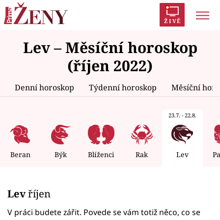
ŽIVĚ
Lev – Měsíční horoskop
Trendy:
Polabí
Inspekce
Prostřeno!
AYTO?
(říjen 2022)
Módní alarm
Zrádci
Proměny
Denní horoskop
Týdenní horoskop
Měsíční hor
23.7. - 22.8.
Témata
Celebrity
Beran
Býk
Blíženci
Rak
Lev
P
Vztahy
Lev
říjen
Seriály
V práci budete zářit. Povede se vám totiž něco, co se