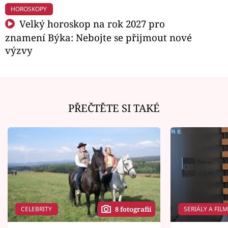
HOROSKOPY
Velký horoskop na rok 2027 pro
znamení Býka: Nebojte se přijmout nové
výzvy
PŘEČTĚTE SI TAKÉ
CELEBRITY
SERIÁLY A FIL
8 fotografií