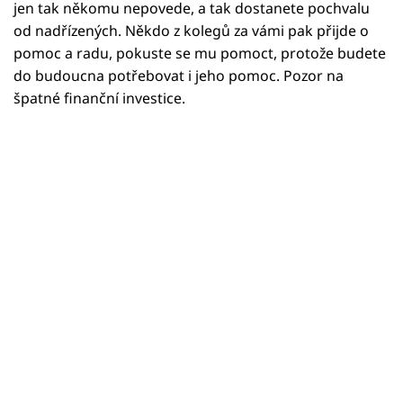
Horoskopy
jen tak někomu nepovede, a tak dostanete pochvalu
od nadřízených. Někdo z kolegů za vámi pak přijde o
Sledujte prima+
pomoc a radu, pokuste se mu pomoct, protože budete
do budoucna potřebovat i jeho pomoc. Pozor na
Filmový festival Karlovy Vary
špatné finanční investice.
Pořady
Mámy sobě
Přihlášení
Sledujte nás