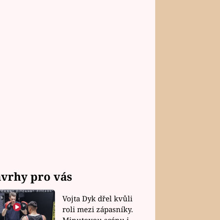
vrhy pro vás
Vojta Dyk dřel kvůli
roli mezi zápasníky.
Minutovou scénu jel