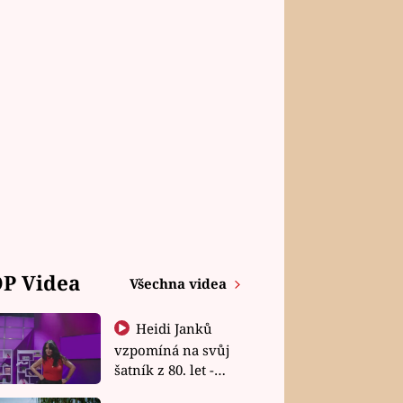
P Videa
Všechna videa
Heidi Janků
vzpomíná na svůj
šatník z 80. let -
Shopaholičky