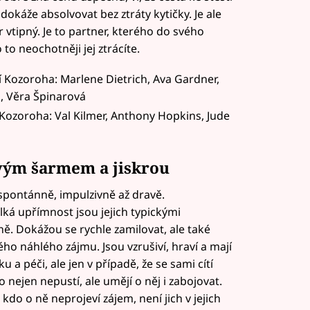
dokáže absolvovat bez ztráty kytičky. Je ale
 vtipný. Je to partner, kterého do svého
to neochotněji jej ztrácíte.
Kozoroha: Marlene Dietrich, Ava Gardner,
, Věra Špinarová
Kozoroha: Val Kilmer, Anthony Hopkins, Jude
vým šarmem a jiskrou
 spontánně, impulzivně až dravě.
ká upřímnost jsou jejich typickými
lně. Dokážou se rychle zamilovat, ale také
ho náhlého zájmu. Jsou vzrušiví, hraví a mají
 a péči, ale jen v případě, že se sami cítí
 nejen nepustí, ale umějí o něj i zabojovat.
, kdo o ně neprojeví zájem, není jich v jejich