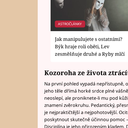
ASTROČLÁNKY
Jak manipulujete s ostatními?
Býk hraje roli oběti, Lev
zesměšňuje druhé a Ryby mlčí
Kozoroha ze života ztrácí
Na první pohled vypadá nepřístupně, od
jeho těle dřímá horké srdce plné vášn
neoslepí, ale proniknete-li mu pod kůži, 
znamení zvěrokruhu. Pedantický, přesný
je nejpraktičtější a nejpohotovější. Oci
poskytnout skutečně účinnou pomoc – 
Disciplína je jeho přirozeným kladem. D