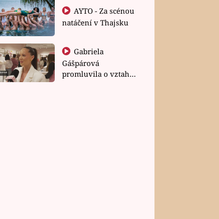
AYTO - Za scénou
natáčení v Thajsku
Gabriela
Gášpárová
promluvila o vztahu
a zakládání rodiny