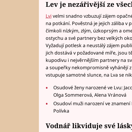
Lev je nezářivější ze všec
Lvi
velmi snadno vzbuzují zájem opačného
na potkání. Pověstná je jejich záliba 
čímkoli nízkým, zlým, úzkoprsým a ome
ostychu a své partnery bez velkých oko
Vyžadují potlesk a neustálý zájem publ
jich dostává v požadované míře, jsou t
kupodivu i nejvěrnějším partnery na sv
a soupeřky nekompromisně vyhánějí z r
vstupuje samotné slunce, na Lva se ni
Osudové ženy narozené ve Lvu: Ja
Olga Sommerová, Alena Vránová
Osudoví muži narození ve znamení L
Polívka
Vodnář likviduje své lásk