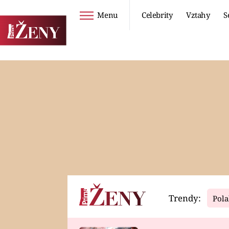
Menu
Celebrity
Vztahy
S
Seriály
Životní styl
ZOO
DIETY A HUBNUTÍ
PROSTŘENO!
CESTOVÁNÍ A
DOVOLENÁ
DUCH
ZDRAVÍ
Trendy:
Pola
Horoskopy
Video
ASTROČLÁNKY
SERIÁLY