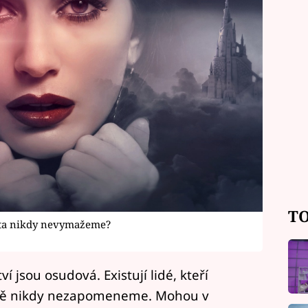
TO
ota nikdy nevymažeme?
í jsou osudová. Existují lidé, kteří
 ně nikdy nezapomeneme. Mohou v