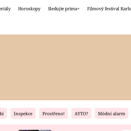
eriály
Horoskopy
Sledujte prima+
Filmový festival Karl
Celebrity
Recept
MÓDA A KRÁSA
HLAVNÍ JÍ
VZTAHY A SEX
SLADKÉ
PRIMA MAMINKA
ZDRAVÉ
bí
Inspekce
Prostřeno!
AYTO?
Módní alarm
Fresh
Living
RECEPTY
BYDLENÍ