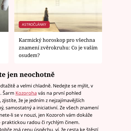
ASTROČLÁNKY
Karmický horoskop pro všechna
znamení zvěrokruhu: Co je vaším
osudem?
te jen neochotně
tažitě a velmi chladně. Nedejte se mýlit, v
ě. Šarm
Kozoroha
vás na první pohled
zjistíte, že je jedním z nejzajímavějších
, samostatný a iniciativní. Ze všech znamení
tnete-li se v nouzi, jen Kozoroh vám dokáže
praktickou radou či rychlým činem.
obře zná cenu úspěchu, ví, že cesta ke štěstí