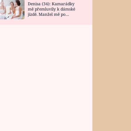
Denisa (34): Kamarádky
mě přemluvily k dámské
jízdě. Manžel mě po
návratu zaskočil