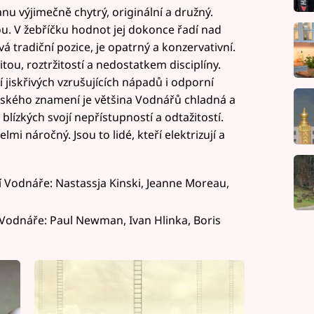
nu výjimečně chytrý, originální a družný.
ou. V žebříčku hodnot jej dokonce řadí nad
 tradiční pozice, je opatrný a konzervativní.
tou, roztržitostí a nedostatkem disciplíny.
jiskřivých vzrušujících nápadů i odporní
elského znamení je většina Vodnářů chladná a
blízkých svojí nepřístupností a odtažitostí.
lmi náročný. Jsou to lidé, kteří elektrizují a
Vodnáře: Nastassja Kinski, Jeanne Moreau,
Vodnáře: Paul Newman, Ivan Hlinka, Boris