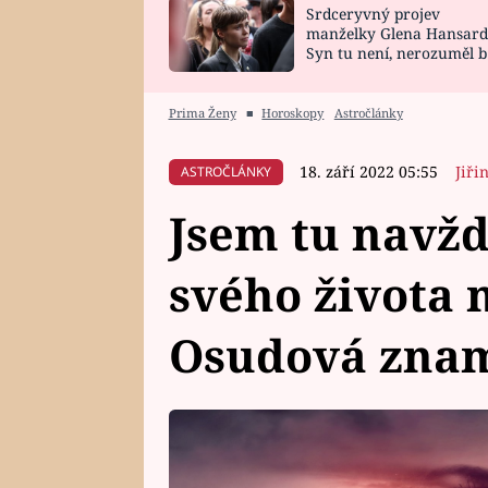
Srdceryvný projev
SNÁŘ
CELEBRITY
manželky Glena Hansard
Syn tu není, nerozuměl b
HOROSKOP NA
VAŘENÍ
tomu, vysvětlila
ROK 2023
Prima Ženy
■
Horoskopy
Astročlánky
18. září 2022 05:55
Jiři
ASTROČLÁNKY
Jsem tu navžd
svého života
Osudová zna