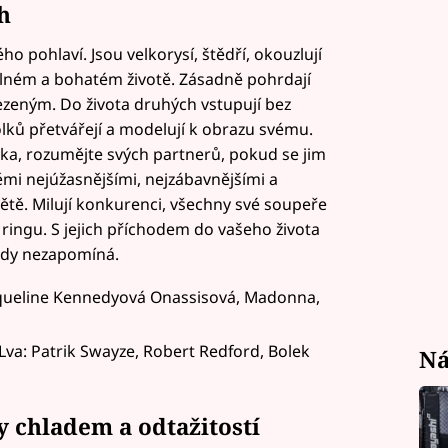
h
 pohlaví. Jsou velkorysí, štědří, okouzlují
v plném a bohatém životě. Zásadně pohrdají
zeným. Do života druhých vstupují bez
lků přetvářejí a modelují k obrazu svému.
ika, rozumějte svých partnerů, pokud se jim
ěmi nejúžasnějšími, nejzábavnějšími a
ětě. Milují konkurenci, všechny své soupeře
ingu. S jejich příchodem do vašeho života
kdy nezapomíná.
cqueline Kennedyová Onassisová, Madonna,
va: Patrik Swayze, Robert Redford, Bolek
Ná
y chladem a odtažitostí