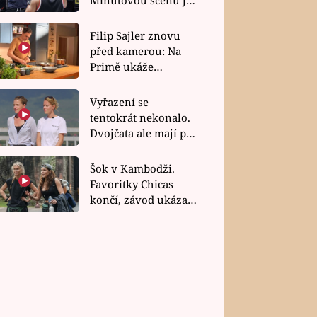
bez dubla
Filip Sajler znovu
před kamerou: Na
Primě ukáže
poctivou kuchyni i
rychlé recepty
Vyřazení se
tentokrát nekonalo.
Dvojčata ale mají po
uzavření třetí etapy
závodu nůž na krku
Šok v Kambodži.
Favoritky Chicas
končí, závod ukázal
svou nejtvrdší tvář