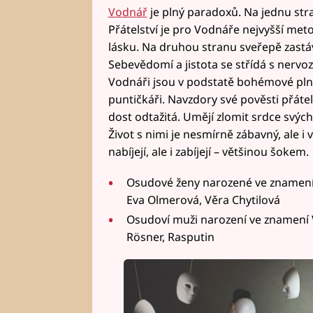
Vodnář
je plný paradoxů. Na jednu stra
Přátelství je pro Vodnáře nejvyšší met
lásku. Na druhou stranu sveřepě zastává
Sebevědomí a jistota se střídá s nervozi
Vodnáři jsou v podstatě bohémové plní 
puntičkáři. Navzdory své pověsti přát
dost odtažitá. Umějí zlomit srdce svých 
Život s nimi je nesmírně zábavný, ale i ve
nabíjejí, ale i zabíjejí – většinou šokem.
Osudové ženy narozené ve znamení 
Eva Olmerová, Věra Chytilová
Osudoví muži narození ve znamení 
Rösner, Rasputin