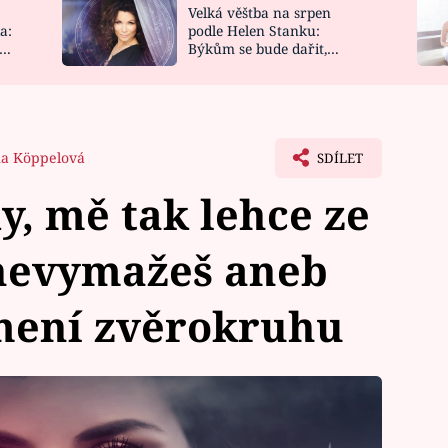
Velká věštba na srpen
NOVINKY
ZAHRADA
a:
podle Helen Stanku:
y
Býkům se bude dařit,
VIDEORECEPTY
DESIGN
Vodnáře čeká jízda
na Köppelová
SDÍLET
y, mě tak lehce ze
 nevymažeš aneb
mení zvěrokruhu