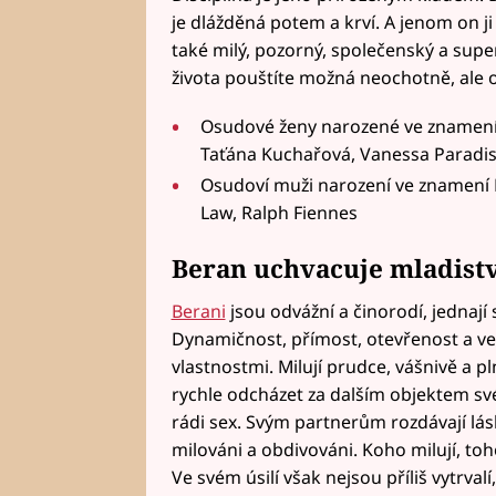
je dlážděná potem a krví. A jenom on ji 
také milý, pozorný, společenský a super
života pouštíte možná neochotně, ale o 
Osudové ženy narozené ve znamení 
Taťána Kuchařová, Vanessa Paradis
Osudoví muži narození ve znamení 
Law, Ralph Fiennes
Beran uchvacuje mladist
Berani
jsou odvážní a činorodí, jednají
Dynamičnost, přímost, otevřenost a vel
vlastnostmi. Milují prudce, vášnivě a p
rychle odcházet za dalším objektem své
rádi sex. Svým partnerům rozdávají lásku
milováni a obdivováni. Koho milují, toho
Ve svém úsilí však nejsou příliš vytrvalí