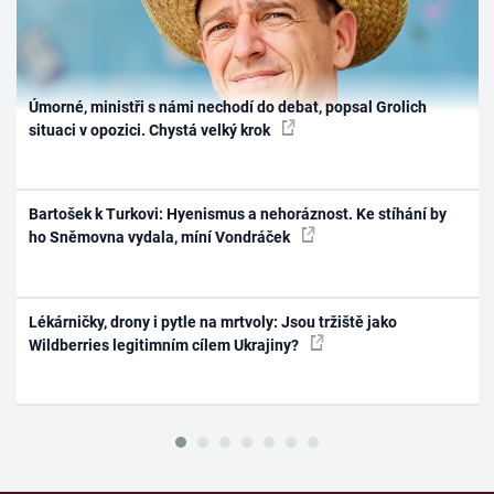
Úmorné, ministři s námi nechodí do debat, popsal Grolich
situaci v opozici. Chystá velký krok
Bartošek k Turkovi: Hyenismus a nehoráznost. Ke stíhání by
ho Sněmovna vydala, míní Vondráček
Lékárničky, drony i pytle na mrtvoly: Jsou tržiště jako
Wildberries legitimním cílem Ukrajiny?