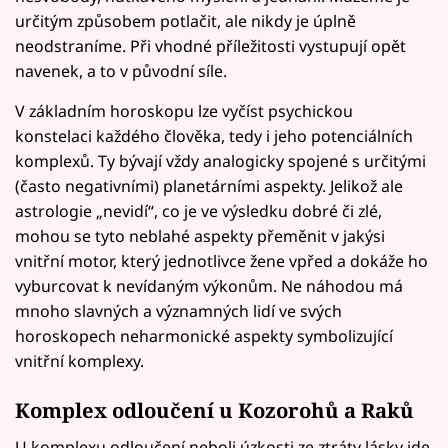
určitým způsobem potlačit, ale nikdy je úplně
neodstraníme. Při vhodné příležitosti vystupují opět
navenek, a to v původní síle.
V základním horoskopu lze vyčíst psychickou
konstelaci každého člověka, tedy i jeho potenciálních
komplexů. Ty bývají vždy analogicky spojené s určitými
(často negativními) planetárními aspekty. Jelikož ale
astrologie „nevidí“, co je ve výsledku dobré či zlé,
mohou se tyto neblahé aspekty přeměnit v jakýsi
vnitřní motor, který jednotlivce žene vpřed a dokáže ho
vyburcovat k nevídaným výkonům. Ne náhodou má
mnoho slavných a významných lidí ve svých
horoskopech neharmonické aspekty symbolizující
vnitřní komplexy.
Komplex odloučení u Kozorohů a Raků
U komplexu odloučení neboli úzkosti ze ztráty lásky jde