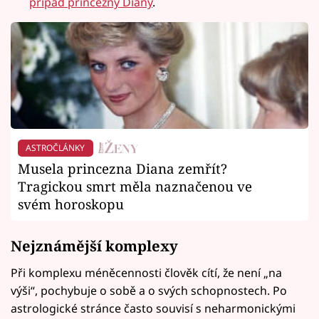
případ princezny Diany
.
ASTROČLÁNKY
Musela princezna Diana zemřít?
Tragickou smrt měla naznačenou ve
svém horoskopu
Nejznámější komplexy
Při komplexu méněcennosti člověk cítí, že není „na
výši“, pochybuje o sobě a o svých schopnostech. Po
astrologické stránce často souvisí s neharmonickými