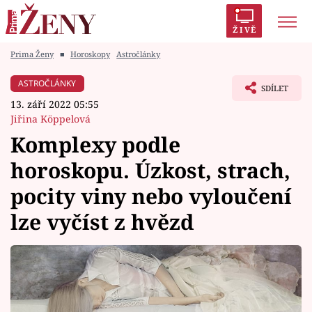
ŽIVĚ
Prima Ženy
■
Horoskopy
Astročlánky
Trendy:
Polabí
Inspekce
Prostřeno!
AYTO?
ASTROČLÁNKY
SDÍLET
Módní alarm
Zrádci
Proměny
13. září 2022 05:55
Jiřina Köppelová
Komplexy podle
horoskopu. Úzkost, strach,
Témata
pocity viny nebo vyloučení
Celebrity
lze vyčíst z hvězd
Vztahy
Seriály