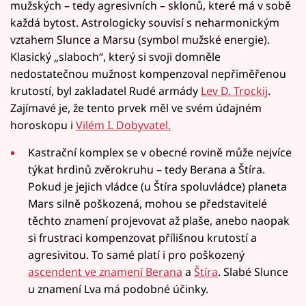
mužských – tedy agresivních – sklonů, které má v sobě
každá bytost. Astrologicky souvisí s neharmonickým
vztahem Slunce a Marsu (symbol mužské energie).
Klasický „slaboch“, který si svoji domněle
nedostatečnou mužnost kompenzoval nepřiměřenou
krutostí, byl zakladatel Rudé armády
Lev D. Trockij
.
Zajímavé je, že tento prvek měl ve svém údajném
horoskopu i
Vilém I. Dobyvatel.
Kastrační komplex se v obecné rovině může nejvíce
týkat hrdinů zvěrokruhu – tedy Berana a Štíra.
Pokud je jejich vládce (u Štíra spoluvládce) planeta
Mars silně poškozená, mohou se představitelé
těchto znamení projevovat až plaše, anebo naopak
si frustraci kompenzovat přílišnou krutostí a
agresivitou. To samé platí i pro poškozený
ascendent ve znamení Berana
a
Štíra
. Slabé Slunce
u znamení Lva má podobné účinky.