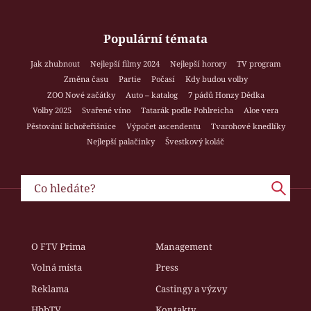
Populární témata
Jak zhubnout
Nejlepší filmy 2024
Nejlepší horory
TV program
Změna času
Partie
Počasí
Kdy budou volby
ZOO Nové začátky
Auto – katalog
7 pádů Honzy Dědka
Volby 2025
Svařené víno
Tatarák podle Pohlreicha
Aloe vera
Pěstování lichořeřišnice
Výpočet ascendentu
Tvarohové knedlíky
Nejlepší palačinky
Švestkový koláč
O FTV Prima
Management
Volná místa
Press
Reklama
Castingy a výzvy
HbbTV
Kontakty