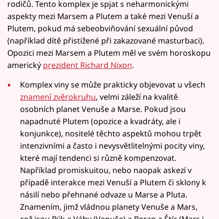
rodičů. Tento komplex je spjat s neharmonickými
aspekty mezi Marsem a Plutem a také mezi Venuší a
Plutem, pokud má sebeobviňování sexuální původ
(například dítě přistižené při zakazované masturbaci).
Opozici mezi Marsem a Plutem měl ve svém horoskopu
americký
prezident Richard Nixon
.
Komplex viny se může prakticky objevovat u všech
znamení zvěrokruhu
, velmi záleží na kvalitě
osobních planet Venuše a Marse. Pokud jsou
napadnuté Plutem (opozice a kvadráty, ale i
konjunkce), nositelé těchto aspektů mohou trpět
intenzivními a často i nevysvětlitelnými pocity viny,
které mají tendenci si různě kompenzovat.
Například promiskuitou, nebo naopak askezí v
případě interakce mezi Venuší a Plutem či sklony k
násilí nebo přehnané odvaze u Marse a Pluta.
Znamením, jimž vládnou planety Venuše a Mars,