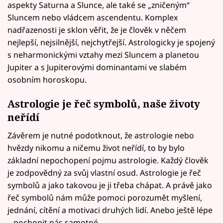
aspekty Saturna a Slunce, ale také se „zničeným“
Sluncem nebo vládcem ascendentu. Komplex
nadřazenosti je sklon věřit, že je člověk v něčem
nejlepší, nejsilnější, nejchytřejší. Astrologicky je spojený
s neharmonickými vztahy mezi Sluncem a planetou
Jupiter a s Jupiterovými dominantami ve slabém
osobním horoskopu.
Astrologie je řeč symbolů, naše životy
neřídí
Závěrem je nutné podotknout, že astrologie nebo
hvězdy nikomu a ničemu život neřídí, to by bylo
základní nepochopení pojmu astrologie. Každý člověk
je zodpovědný za svůj vlastní osud. Astrologie je řeč
symbolů a jako takovou je ji třeba chápat. A právě jako
řeč symbolů nám může pomoci porozumět myšlení,
jednání, cítění a motivaci druhých lidí. Anebo ještě lépe
– pochopit nás samotné.