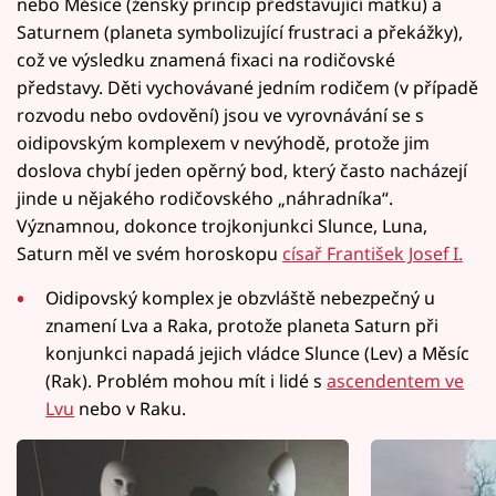
nebo Měsíce (ženský princip představující matku) a
Saturnem (planeta symbolizující frustraci a překážky),
což ve výsledku znamená fixaci na rodičovské
představy. Děti vychovávané jedním rodičem (v případě
rozvodu nebo ovdovění) jsou ve vyrovnávání se s
oidipovským komplexem v nevýhodě, protože jim
doslova chybí jeden opěrný bod, který často nacházejí
jinde u nějakého rodičovského „náhradníka“.
Významnou, dokonce trojkonjunkci Slunce, Luna,
Saturn měl ve svém horoskopu
císař František Josef I.
Oidipovský komplex je obzvláště nebezpečný u
znamení Lva a Raka, protože planeta Saturn při
konjunkci napadá jejich vládce Slunce (Lev) a Měsíc
(Rak). Problém mohou mít i lidé s
ascendentem ve
Lvu
nebo v Raku.