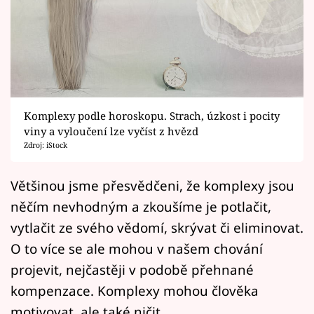
Horoskopy
Sledujte prima+
Filmový festival Karlovy Vary
Pořady
Komplexy podle horoskopu. Strach, úzkost i pocity
viny a vyloučení lze vyčíst z hvězd
Mámy sobě
Zdroj: iStock
Přihlášení
Většinou jsme přesvědčeni, že komplexy jsou
něčím nevhodným a zkoušíme je potlačit,
vytlačit ze svého vědomí, skrývat či eliminovat.
Sledujte nás
O to více se ale mohou v našem chování
projevit, nejčastěji v podobě přehnané
kompenzace. Komplexy mohou člověka
motivovat, ale také ničit.