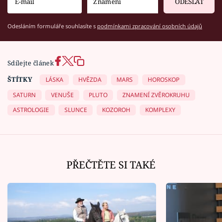
ODESLAT
Odesláním formuláře souhlasíte s
podmínkami zpracování osobních údajů
Sdílejte článek
ŠTÍTKY
LÁSKA
HVĚZDA
MARS
HOROSKOP
SATURN
VENUŠE
PLUTO
ZNAMENÍ ZVĚROKRUHU
ASTROLOGIE
SLUNCE
KOZOROH
KOMPLEXY
PŘEČTĚTE SI TAKÉ