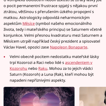
o pocit permanentní frustrace spjatý s nějakou první
ztrátou, většinou s přerušením úzkého propojení s
matkou. Astrologicky odpovídá neharmonickým
aspektům
Měsíce
(symbol našeho emocionálního
života, tedy i mateřského principu) se Saturnem včetně
konjunkce. Velmi přesnou kvadraturu mezi Saturnem a
Měsícem utrpěl například český prezident a spisovatel
Václav Havel, opozici zase
Napoleon Bonaparte
.
Velmi obecně pocitem nedostatku mateřské lásky
trpí Kozorozi a Raci nebo lidé s
ascendentem v
Kozorohu
nebo
Raku
. Mohou za to jejich vládci
Saturn (Kozoroh) a Luna (Rak), kteří mohou být
napadeni nepříznivými aspekty.