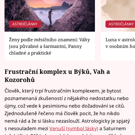
ASTROČLÁNKY
ASTROČLÁNKY
Ženy podle měsíčního znamení: Váhy
Luna v astrol
jsou půvabné a šarmantní, Panny
v osobním h
chladné a praktické
Frustrační komplex u Býků, Vah a
Kozorohů
Člověk, který trpí frustračním komplexem, je bytost
poznamenaná zkušeností z nějakého nedostatku nebo
újmy, což vede k pesimismu nebo dožadování se citů.
Zjednodušeně řečeno má člověk pocit, že ho nikdo
nemá rád a že si lásku nezaslouží. Astrologicky je spjatý
s nesouladem mezi
Venuší (symbol lásky)
a Saturnem