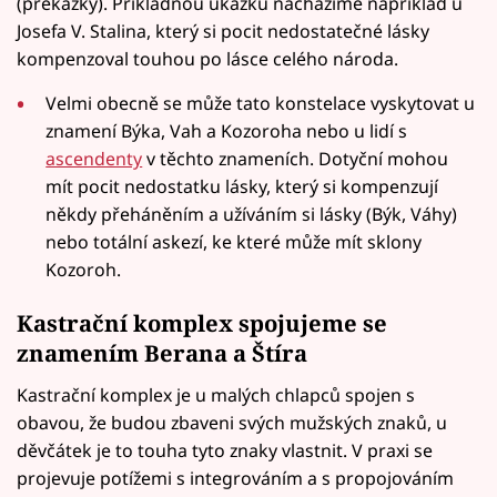
(překážky). Příkladnou ukázku nacházíme například u
Josefa V. Stalina, který si pocit nedostatečné lásky
kompenzoval touhou po lásce celého národa.
Velmi obecně se může tato konstelace vyskytovat u
znamení Býka, Vah a Kozoroha nebo u lidí s
ascendenty
v těchto znameních. Dotyční mohou
mít pocit nedostatku lásky, který si kompenzují
někdy přeháněním a užíváním si lásky (Býk, Váhy)
nebo totální askezí, ke které může mít sklony
Kozoroh.
Kastrační komplex spojujeme se
znamením Berana a Štíra
Kastrační komplex je u malých chlapců spojen s
obavou, že budou zbaveni svých mužských znaků, u
děvčátek je to touha tyto znaky vlastnit. V praxi se
projevuje potížemi s integrováním a s propojováním