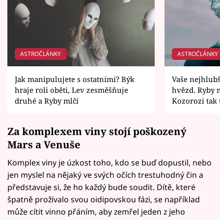
ASTROČLÁNKY
ASTROČLÁNKY
Jak manipulujete s ostatními? Býk
Vaše nejhlubš
hraje roli oběti, Lev zesměšňuje
hvězd. Ryby n
druhé a Ryby mlčí
Kozorozi tak 
Za komplexem viny stojí poškozený
Mars a Venuše
Komplex viny je úzkost toho, kdo se buď dopustil, nebo
jen myslel na nějaký ve svých očích trestuhodný čin a
představuje si, že ho každý bude soudit. Dítě, které
špatně prožívalo svou oidipovskou fázi, se například
může cítit vinno přáním, aby zemřel jeden z jeho