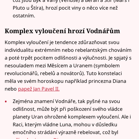
což jsou Býk a Váhy (Venuše) a Beran a Štír (Mars i
Pluto u Štíra), hrozí pocit viny o něco více než
ostatním.
Komplex vyloučení hrozí Vodnářům
Komplex vyloučení je tendence zdůrazňovat svou
individualitu extrémním nebo rebelantským chováním
a poté trpět pocitem odlišnosti a výlučnosti. Je spjatý s
nesouladem mezi Měsícem a Uranem (symbolem
revolucionářů, rebelů a novátorů). Tuto konstelaci
měla ve svém horoskopu například princezna Diana
nebo
papež Jan Pavel II.
Zejména znamení Vodnáře, tak pyšné na svou
odlišnost, může být při poškození svého vládce
planety Uran ohrožené komplexem vyloučení. Ale i
Raci, kterým vládne Luna, mohou v důsledku
emočního strádání výrazně rebelovat, což byl