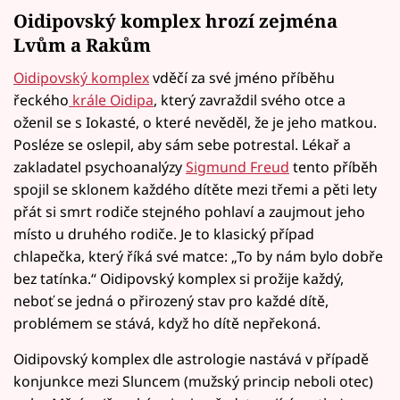
Oidipovský komplex hrozí zejména
Lvům a Rakům
Oidipovský komplex
vděčí za své jméno příběhu
řeckého
krále Oidipa
, který zavraždil svého otce a
oženil se s Iokasté, o které nevěděl, že je jeho matkou.
Posléze se oslepil, aby sám sebe potrestal. Lékař a
zakladatel psychoanalýzy
Sigmund Freud
tento příběh
spojil se sklonem každého dítěte mezi třemi a pěti lety
přát si smrt rodiče stejného pohlaví a zaujmout jeho
místo u druhého rodiče. Je to klasický případ
chlapečka, který říká své matce: „To by nám bylo dobře
bez tatínka.“ Oidipovský komplex si prožije každý,
neboť se jedná o přirozený stav pro každé dítě,
problémem se stává, když ho dítě nepřekoná.
Oidipovský komplex dle astrologie nastává v případě
konjunkce mezi Sluncem (mužský princip neboli otec)