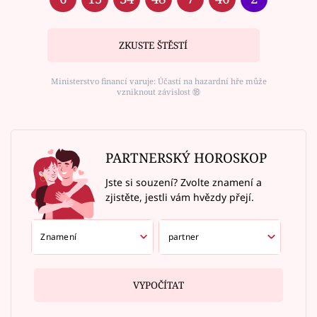
ZKUSTE ŠTĚSTÍ
Ministerstvo financí varuje: Účastí na hazardní hře může
vzniknout závislost ⑱
PARTNERSKÝ HOROSKOP
Jste si souzení? Zvolte znamení a
zjistěte, jestli vám hvězdy přejí.
VYPOČÍTAT