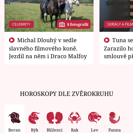
CELEBRITY
SERIÁLY A FIL
8 fotografií
Michal Dlouhý v sedle
Tuna se chtěl vrátit domů.
slavného filmového koně.
Zarazilo ho
Jezdil na něm i Draco Malfoy
smlouvě př
zemřít
HOROSKOPY DLE ZVĚROKRUHU
Beran
Býk
Blíženci
Rak
Lev
Panna
V