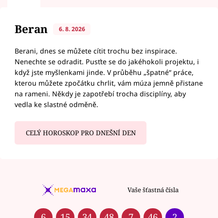
Beran
6. 8. 2026
Berani, dnes se můžete cítit trochu bez inspirace.
Nenechte se odradit. Pusťte se do jakéhokoli projektu, i
když jste myšlenkami jinde. V průběhu „špatné“ práce,
kterou můžete zpočátku chrlit, vám múza jemně přistane
na rameni. Někdy je zapotřebí trocha disciplíny, aby
vedla ke slastné odměně.
CELÝ HOROSKOP PRO DNEŠNÍ DEN
Vaše šťastná čísla
6
15
34
48
7
46
2