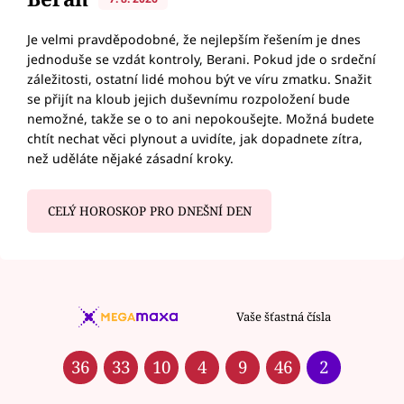
Je velmi pravděpodobné, že nejlepším řešením je dnes
jednoduše se vzdát kontroly, Berani. Pokud jde o srdeční
záležitosti, ostatní lidé mohou být ve víru zmatku. Snažit
se přijít na kloub jejich duševnímu rozpoložení bude
nemožné, takže se o to ani nepokoušejte. Možná budete
chtít nechat věci plynout a uvidíte, jak dopadnete zítra,
než uděláte nějaké zásadní kroky.
CELÝ HOROSKOP PRO DNEŠNÍ DEN
Vaše šťastná čísla
36
33
10
4
9
46
2