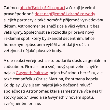
Zatímco
oba hříšníci přišli o práci
a čekají je velmi
pravděpodobně
dost nepříjemné i drahé rozvody
s jejich partnery a také neméně příjemné vysvětlování
dětem, Astronomer se snaží z celé věci vybruslit bez
větší újmy. Společnost se rozhodla připravit nový
reklamní spot, který by skandál decentním, lehce
humorným způsobem vytěžil a přidal jí v očích
veřejnosti nějaké plusové body.
A dle reakcí veřejnosti se to podařilo doslova geniálním
způsobem. Firma si pro svůj nový spot velmi chytře
najala
Gwyneth Paltrow
, nejen hvězdnou herečku, ale
také exmanželku Chrise Martina, frontmana kapely
Coldplay. „Byla jsem najatá jako dočasná mluvčí
společnosti Astronomer, která zaměstnává více než tři
stovky osob,“ uvedla se Gwyneth v novém spotu,
zveřejněném online.