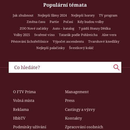
Populární témata
Jak zhubnout
Nejlepší filmy 2024
Nejlepší horory
TV program
Změna času
Partie
Počasí
Kdy budou volby
ZOO Nové začátky
Auto – katalog
7 pádů Honzy Dědka
Volby 2025
Svařené víno
Tatarák podle Pohlreicha
Aloe vera
Pěstování lichořeřišnice
Výpočet ascendentu
Tvarohové knedlíky
Nejlepší palačinky
Švestkový koláč
O FTV Prima
Management
Volná místa
Press
Reklama
Castingy a výzvy
HbbTV
Kontakty
Podmínky užívání
Zpracování osobních