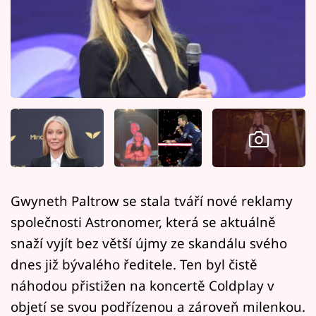
Horoskopy
Sledujte prima+
Filmový festival Karlovy Vary
Pořady
Mámy sobě
Přihlášení
Gwyneth Paltrow se stala tváří nové reklamy
společnosti Astronomer, která se aktuálně
Sledujte nás
snaží vyjít bez větší újmy ze skandálu svého
dnes již bývalého ředitele. Ten byl čistě
náhodou přistižen na koncertě Coldplay v
objetí se svou podřízenou a zároveň milenkou.