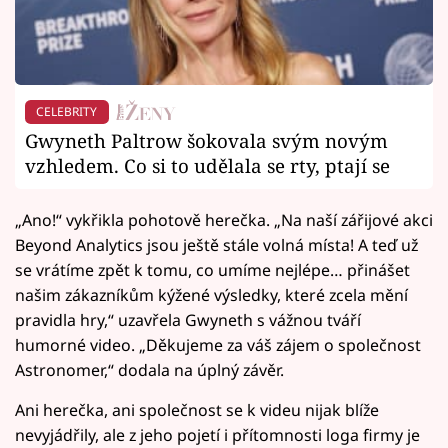
CELEBRITY
Gwyneth Paltrow šokovala svým novým
vzhledem. Co si to udělala se rty, ptají se
„Ano!“ vykřikla pohotově herečka. „Na naší zářijové akci
Beyond Analytics jsou ještě stále volná místa! A teď už
se vrátíme zpět k tomu, co umíme nejlépe… přinášet
našim zákazníkům kýžené výsledky, které zcela mění
pravidla hry,“ uzavřela Gwyneth s vážnou tváří
humorné video. „Děkujeme za váš zájem o společnost
Astronomer,“ dodala na úplný závěr.
Ani herečka, ani společnost se k videu nijak blíže
nevyjádřily, ale z jeho pojetí i přítomnosti loga firmy je