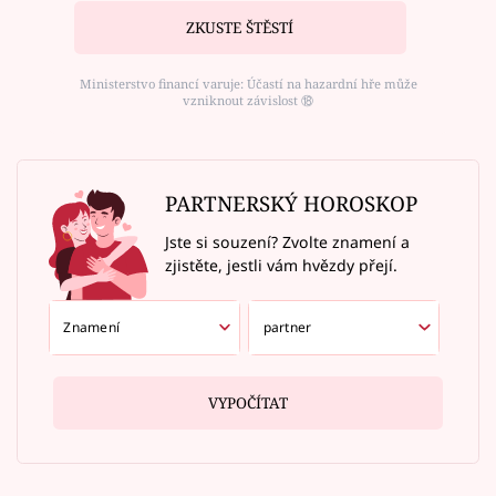
ZKUSTE ŠTĚSTÍ
Ministerstvo financí varuje: Účastí na hazardní hře může
vzniknout závislost ⑱
PARTNERSKÝ HOROSKOP
Jste si souzení? Zvolte znamení a
zjistěte, jestli vám hvězdy přejí.
VYPOČÍTAT