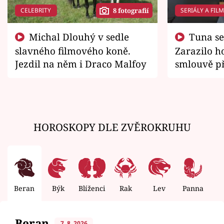
CELEBRITY
SERIÁLY A FIL
8 fotografií
Michal Dlouhý v sedle
Tuna se chtěl vrátit domů.
slavného filmového koně.
Zarazilo ho
Jezdil na něm i Draco Malfoy
smlouvě př
zemřít
HOROSKOPY DLE ZVĚROKRUHU
Beran
Býk
Blíženci
Rak
Lev
Panna
V
Beran
7. 8. 2026