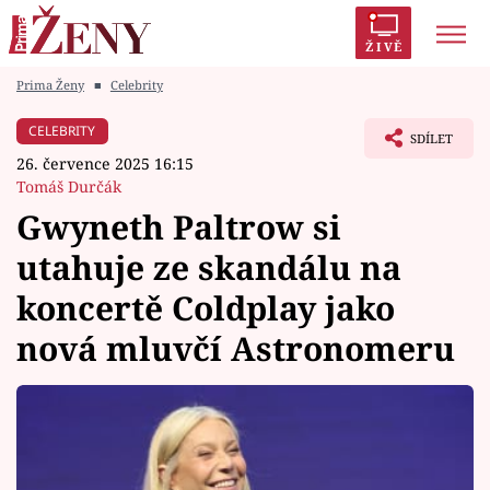
ŽIVĚ
Prima Ženy
■
Celebrity
Trendy:
Polabí
Inspekce
Prostřeno!
AYTO?
CELEBRITY
SDÍLET
Módní alarm
Zrádci
Proměny
26. července 2025 16:15
Tomáš Durčák
Gwyneth Paltrow si
utahuje ze skandálu na
Témata
koncertě Coldplay jako
Celebrity
nová mluvčí Astronomeru
Vztahy
Seriály