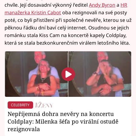
chvíle. Její dosavadní výkonný ředitel
Andy Byron
a
HR
manažerka Kristin Cabot
oba rezignovali na své posty
poté, co byli přistiženi při společné nevěře, kterou se už
pěknou řádku dní baví celý internet. Osudnou se jejich
románku stala Kiss Cam na koncertě kapely Coldplay,
která se stala bezkonkurenčním virálem letošního léta.
CELEBRITY
Nepříjemná dohra nevěry na koncertu
Coldplay: Milenka šéfa po virální ostudě
rezignovala