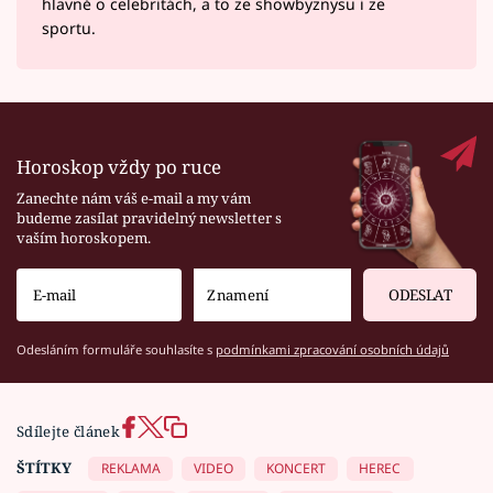
hlavně o celebritách, a to ze showbyznysu i ze
sportu.
Horoskop vždy po ruce
Zanechte nám váš e-mail a my vám
budeme zasílat pravidelný newsletter s
vaším horoskopem.
ODESLAT
Odesláním formuláře souhlasíte s
podmínkami zpracování osobních údajů
Sdílejte článek
ŠTÍTKY
REKLAMA
VIDEO
KONCERT
HEREC