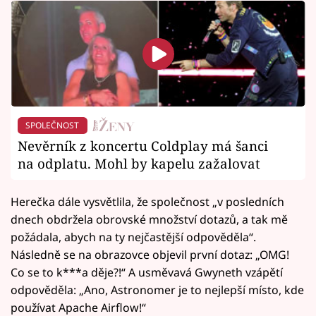
SPOLEČNOST
Nevěrník z koncertu Coldplay má šanci
na odplatu. Mohl by kapelu zažalovat
Herečka dále vysvětlila, že společnost „v posledních
dnech obdržela obrovské množství dotazů, a tak mě
požádala, abych na ty nejčastější odpověděla“.
Následně se na obrazovce objevil první dotaz: „OMG!
Co se to k***a děje?!“ A usměvavá Gwyneth vzápětí
odpověděla: „Ano, Astronomer je to nejlepší místo, kde
používat Apache Airflow!“