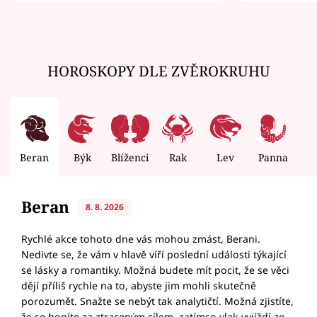
HOROSKOPY DLE ZVĚROKRUHU
Beran
Býk
Blíženci
Rak
Lev
Panna
V
Beran
8. 8. 2026
Rychlé akce tohoto dne vás mohou zmást, Berani.
Nedivte se, že vám v hlavě víří poslední události týkající
se lásky a romantiky. Možná budete mít pocit, že se věci
dějí příliš rychle na to, abyste jim mohli skutečně
porozumět. Snažte se nebýt tak analytičtí. Možná zjistíte,
že se honíte za ztraceným cílem, zatímco vlak vyjíždí ze