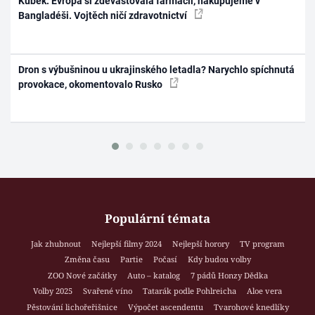
Kubek: Evropa si zdevastovala farmacii, nakupujeme v
Bangladéši. Vojtěch ničí zdravotnictví
Dron s výbušninou u ukrajinského letadla? Narychlo spíchnutá
provokace, okomentovalo Rusko
Populární témata
Jak zhubnout
Nejlepší filmy 2024
Nejlepší horory
TV program
Změna času
Partie
Počasí
Kdy budou volby
ZOO Nové začátky
Auto – katalog
7 pádů Honzy Dědka
Volby 2025
Svařené víno
Tatarák podle Pohlreicha
Aloe vera
Pěstování lichořeřišnice
Výpočet ascendentu
Tvarohové knedlíky