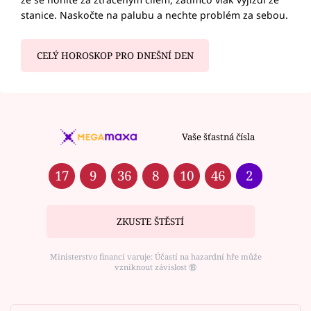
stanice. Naskočte na palubu a nechte problém za sebou.
CELÝ HOROSKOP PRO DNEŠNÍ DEN
Vaše šťastná čísla
17
9
36
8
10
46
2
ZKUSTE ŠTĚSTÍ
Ministerstvo financí varuje: Účastí na hazardní hře může
vzniknout závislost ⑱