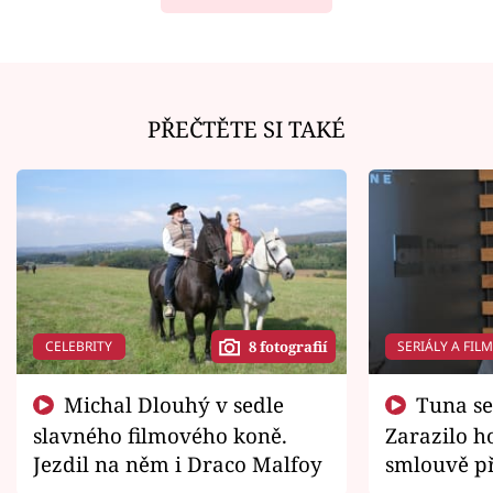
PŘEČTĚTE SI TAKÉ
CELEBRITY
SERIÁLY A FIL
8 fotografií
Michal Dlouhý v sedle
Tuna se chtěl vrátit domů.
slavného filmového koně.
Zarazilo ho
Jezdil na něm i Draco Malfoy
smlouvě př
zemřít