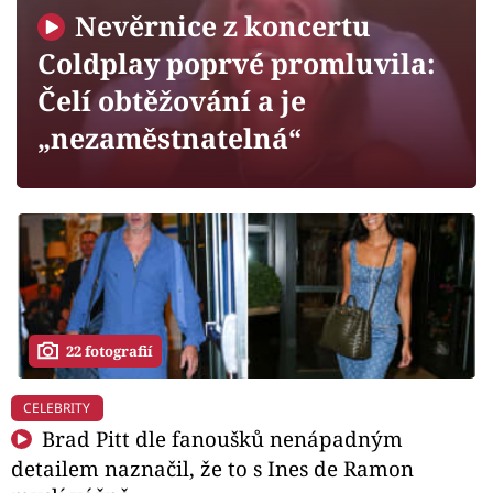
Horoskopy
Nevěrnice z koncertu
Sledujte prima+
Coldplay poprvé promluvila:
Čelí obtěžování a je
Filmový festival Karlovy Vary
„nezaměstnatelná“
Pořady
Mámy sobě
Přihlášení
22 fotografií
Sledujte nás
CELEBRITY
Brad Pitt dle fanoušků nenápadným
detailem naznačil, že to s Ines de Ramon