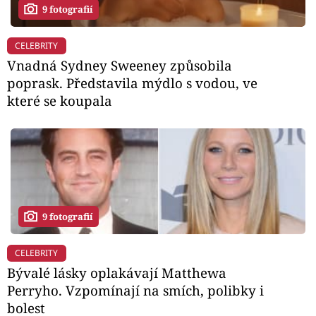
9 fotografií
CELEBRITY
Vnadná Sydney Sweeney způsobila
poprask. Představila mýdlo s vodou, ve
které se koupala
9 fotografií
CELEBRITY
Bývalé lásky oplakávají Matthewa
Perryho. Vzpomínají na smích, polibky i
bolest