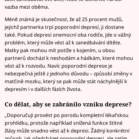
vazba mezi oběma.
Méně známá je skutečnost, že až 25 procent mužů,
jejichž partnerka trpí poporodní depresí, ji dostane
také. Pokud depresí onemocní oba rodiče, jde o vážný
problém, který může vést až k zanedbávání dítěte.
Matky pak mohou mít potíže s kojením, u obou
partnerů dochází k neshodám a hádkám, které mohou
vést až k rozvodu. Navíc poporodní deprese je
nebezpečná ještě z jednoho důvodu – způsobí změny v
matčině mozku, který se pak může stát náchylnější k
depresím i v dalších fázích života.
Co dělat, aby se zabránilo vzniku deprese?
„Doporučuji provést po porodu kompletní lékařskou
prohlídku, protože například snížená funkce štítné
žlázy může snadno vést až k depresi. Žádný konkrétní
způsob, jak předcházet poporodní depresi, ale zatím