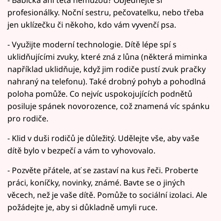
profesionálky. Noční sestru, pečovatelku, nebo třeba
jen uklízečku či někoho, kdo vám vyvenčí psa.
- Využijte moderní technologie. Dítě lépe spí s
uklidňujícími zvuky, které zná z lůna (některá miminka
například uklidňuje, když jim rodiče pustí zvuk pračky
nahraný na telefonu). Také drobný pohyb a pohodlná
poloha pomůže. Co nejvíc uspokojujících podnětů
posiluje spánek novorozence, což znamená víc spánku
pro rodiče.
- Klid v duši rodičů je důležitý. Udělejte vše, aby vaše
dítě bylo v bezpečí a vám to vyhovovalo.
- Pozvěte přátele, ať se zastaví na kus řeči. Proberte
práci, koníčky, novinky, známé. Bavte se o jiných
věcech, než je vaše dítě. Pomůže to sociální izolaci. Ale
požádejte je, aby si důkladně umyli ruce.