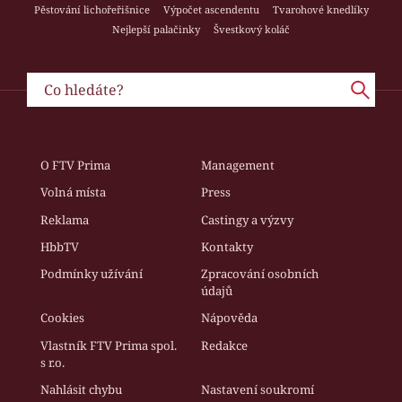
Pěstování lichořeřišnice
Výpočet ascendentu
Tvarohové knedlíky
Nejlepší palačinky
Švestkový koláč
O FTV Prima
Management
Volná místa
Press
Reklama
Castingy a výzvy
HbbTV
Kontakty
Podmínky užívání
Zpracování osobních
údajů
Cookies
Nápověda
Vlastník FTV Prima spol.
Redakce
s r.o.
Nahlásit chybu
Nastavení soukromí