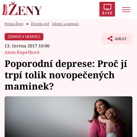
ŽIVĚ
Prima Ženy
■
Životní styl
Zdraví a nemoci
Trendy:
Polabí
Inspekce
Prostřeno!
AYTO?
ZDRAVÍ A NEMOCI
SDÍLET
Módní alarm
Zrádci
Proměny
13. června 2017 10:00
Anna Kopečková
Poporodní deprese: Proč jí
trpí tolik novopečených
Témata
maminek?
Celebrity
Vztahy
Seriály