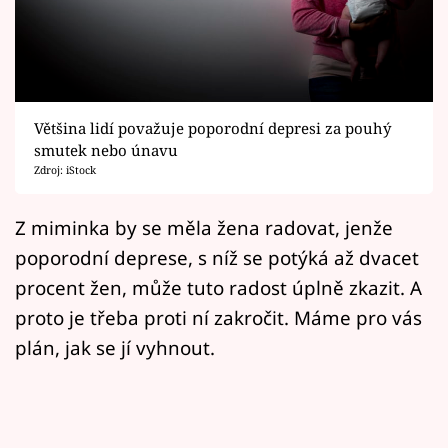
Horoskopy
Sledujte prima+
Filmový festival Karlovy Vary
Většina lidí považuje poporodní depresi za pouhý
Pořady
smutek nebo únavu
Zdroj: iStock
Mámy sobě
Z miminka by se měla žena radovat, jenže
poporodní deprese, s níž se potýká až dvacet
Přihlášení
procent žen, může tuto radost úplně zkazit. A
proto je třeba proti ní zakročit. Máme pro vás
Sledujte nás
plán, jak se jí vyhnout.