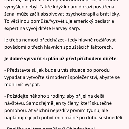
vymyšlen nebyl. Takže když k nám dorazí postižená
žena, může začít absolvovat psychoterapii a brát léky.
To většinou pomůže,“vysvětluje americký pediatr a
expert na vývoj dítěte Harvey Karp.
Je třeba nemoci předcházet - tedy hlavně rozšiřovat
povědomí o třech hlavních spouštěcích faktorech.
Je dobré vytvořit si plán už před příchodem dítěte:
- Představte si, jak bude u vás situace po porodu
vypadat a vytvořte si moderní společenství, abyste se
mohli víc vyspat.
- Požádejte někoho z rodiny, aby přijel na delší
návštěvu. Samozřejmě jen ty členy, kteří skutečně
pomohou. Ať všichni nejezdí v prvním týdnu, ale
naplánujte jejich pobyt minimálně po dobu šestinedělí.
- Babička ani teta nemůžou? Objednejte si