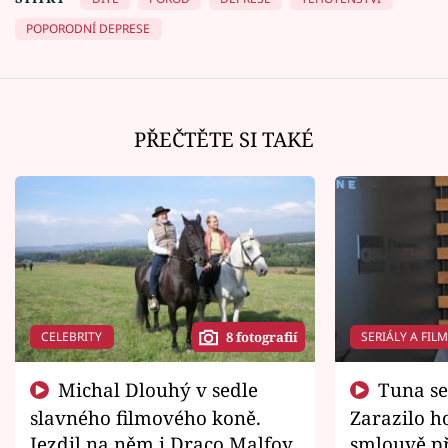
POPORODNÍ DEPRESE
PŘEČTĚTE SI TAKÉ
CELEBRITY
SERIÁLY A FIL
8 fotografií
Michal Dlouhý v sedle
Tuna se chtěl vrátit domů.
slavného filmového koně.
Zarazilo ho
Jezdil na něm i Draco Malfoy
smlouvě př