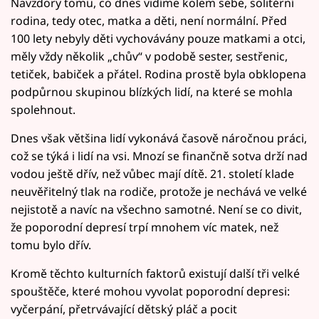
Navzdory tomu, co dnes vidíme kolem sebe, solitérní
rodina, tedy otec, matka a děti, není normální. Před
100 lety nebyly děti vychovávány pouze matkami a otci,
měly vždy několik „chův“ v podobě sester, sestřenic,
tetiček, babiček a přátel. Rodina prostě byla obklopena
podpůrnou skupinou blízkých lidí, na které se mohla
spolehnout.
Dnes však většina lidí vykonává časově náročnou práci,
což se týká i lidí na vsi. Mnozí se finančně sotva drží nad
vodou ještě dřív, než vůbec mají dítě. 21. století klade
neuvěřitelný tlak na rodiče, protože je nechává ve velké
nejistotě a navíc na všechno samotné. Není se co divit,
že poporodní depresí trpí mnohem víc matek, než
tomu bylo dřív.
Kromě těchto kulturních faktorů existují další tři velké
spouštěče, které mohou vyvolat poporodní depresi:
vyčerpání, přetrvávající dětský pláč a pocit