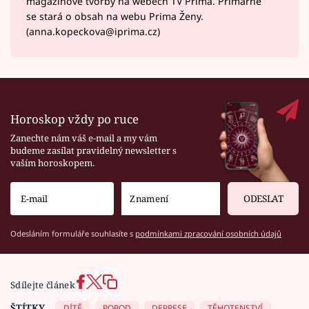
magazínové tvorby na webech TV Prima. Primárně
se stará o obsah na webu Prima Ženy.
(anna.kopeckova@iprima.cz)
Horoskop vždy po ruce
Zanechte nám váš e-mail a my vám
budeme zasílat pravidelný newsletter s
vaším horoskopem.
ODESLAT
Odesláním formuláře souhlasíte s
podmínkami zpracování osobních údajů
Sdílejte článek
ŠTÍTKY
DÍTĚ
POROD
DEPRESE
TĚHOTENSTVÍ