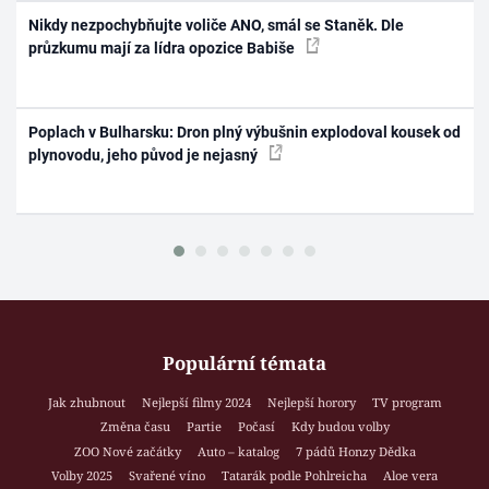
Nikdy nezpochybňujte voliče ANO, smál se Staněk. Dle
průzkumu mají za lídra opozice Babiše
Poplach v Bulharsku: Dron plný výbušnin explodoval kousek od
plynovodu, jeho původ je nejasný
Populární témata
Jak zhubnout
Nejlepší filmy 2024
Nejlepší horory
TV program
Změna času
Partie
Počasí
Kdy budou volby
ZOO Nové začátky
Auto – katalog
7 pádů Honzy Dědka
Volby 2025
Svařené víno
Tatarák podle Pohlreicha
Aloe vera