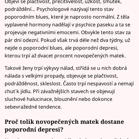
Objeví se plačtivost, přecitlivělost, úzkost, smutek,
podráždění… Psychologové nazývají tento stav
poporodním blues, které je naprosto normální. Z těla
vyplavené hormony nadělají v psychice paseku a ta se
projevuje negativními emocemi. Obvykle tento stav za
pár dní odezní. Pokud však trvá déle než dva týdny, už
nejde o poporodní blues, ale poporodní depresi,
kterou trpí až dvacet procent novopečených matek.
Takové ženy trpí výkyvy nálad, střídá se u nich dobrá
nálada s velkými propady, objevuje se plačtivost,
podrážděnost, skleslost. Často trpí nespavostí a nemají
chuť k jídlu. Při závažnějších stavech se objevují
sluchové halucinace, blouznění nebo dokonce
sebevražedné tendence.
Proč tolik novopečených matek dostane
poporodní depresi?