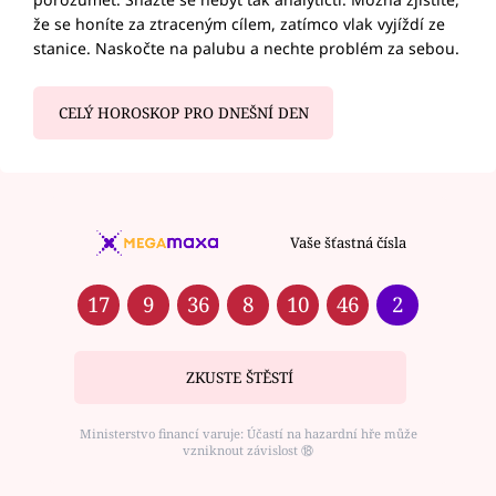
že se honíte za ztraceným cílem, zatímco vlak vyjíždí ze
stanice. Naskočte na palubu a nechte problém za sebou.
CELÝ HOROSKOP PRO DNEŠNÍ DEN
Vaše šťastná čísla
17
9
36
8
10
46
2
ZKUSTE ŠTĚSTÍ
Ministerstvo financí varuje: Účastí na hazardní hře může
vzniknout závislost ⑱