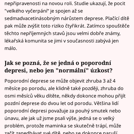
nepřipravenosti na novou roli. Studie ukazují, že pocit
"velkého vyčerpání“ je spojen až se
sedmadvacetinásobným nárůstem deprese. Plačící dítě
pak může zvýšit toto riziko čtyřikrát. Zatímco spouštěče
těchto nepříjemných stavů jsou velmi dobře známy,
lékařská komunita se jimi v současnosti zabývá jen
málo.
Jak se pozná, že se jedná o poporodní
depresi, nebo jen "normální" úzkost?
Poporodní deprese se může objevit zhruba 3 až 4
měsíce po porodu, ale klidně také později, zhruba do
osmi měsíců věku dítěte, někdy dokonce mohou přijít
pozdní deprese do dvou let od porodu. Většina lidí
poporodní depresi považuje za pouhý smutek nebo
únavu, ale jak už jsme psali výše, jedná se o velký
problém, protože maminka se skutečně trápí, může
začít zanedbávat své dítě, nebo se dokonce naruší