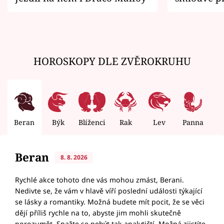
zemřít
HOROSKOPY DLE ZVĚROKRUHU
Beran
Býk
Blíženci
Rak
Lev
Panna
V
Beran
8. 8. 2026
Rychlé akce tohoto dne vás mohou zmást, Berani.
Nedivte se, že vám v hlavě víří poslední události týkající
se lásky a romantiky. Možná budete mít pocit, že se věci
dějí příliš rychle na to, abyste jim mohli skutečně
porozumět. Snažte se nebýt tak analytičtí. Možná zjistíte,