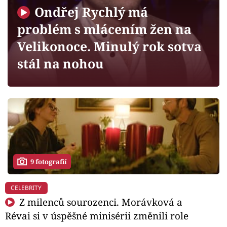
Horoskopy
Ondřej Rychlý má
Sledujte prima+
problém s mlácením žen na
Velikonoce. Minulý rok sotva
Filmový festival Karlovy Vary
stál na nohou
Pořady
Mámy sobě
Přihlášení
9 fotografií
Sledujte nás
CELEBRITY
Z milenců sourozenci. Morávková a
Révai si v úspěšné minisérii změnili role