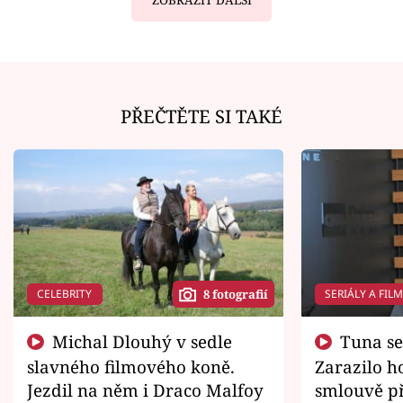
PŘEČTĚTE SI TAKÉ
CELEBRITY
SERIÁLY A FIL
8 fotografií
Michal Dlouhý v sedle
Tuna se chtěl vrátit domů.
slavného filmového koně.
Zarazilo ho
Jezdil na něm i Draco Malfoy
smlouvě př