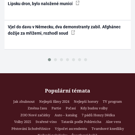
Lipsku dron, bylo naložené municí
Vjel do davu v Německu, dva demonstranty zabil. Afghánec
dožije za mřížemi, rozhodl soud
Populární témata
Jak zhubnout
Nejlepší filmy 2024
Nejlepší horory
TV program
Změna času
Partie
Počasí
Kdy budou volby
ZOO Nové začátky
Auto – katalog
7 pádů Honzy Dědka
Volby 2025
Svařené víno
Tatarák podle Pohlreicha
Aloe vera
Pěstování lichořeřišnice
Výpočet ascendentu
Tvarohové knedlíky