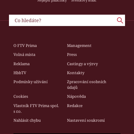
Nejlepší palačinky
Švestkový koláč
O FTV Prima
Management
Volná místa
Press
Reklama
Castingy a výzvy
HbbTV
Kontakty
Podmínky užívání
Zpracování osobních
údajů
Cookies
Nápověda
Vlastník FTV Prima spol.
Redakce
s r.o.
Nahlásit chybu
Nastavení soukromí