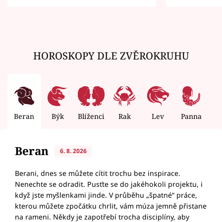
zemřít
HOROSKOPY DLE ZVĚROKRUHU
Beran
Býk
Blíženci
Rak
Lev
Panna
V
Beran
6. 8. 2026
Berani, dnes se můžete cítit trochu bez inspirace.
Nenechte se odradit. Pusťte se do jakéhokoli projektu, i
když jste myšlenkami jinde. V průběhu „špatné“ práce,
kterou můžete zpočátku chrlit, vám múza jemně přistane
na rameni. Někdy je zapotřebí trocha disciplíny, aby