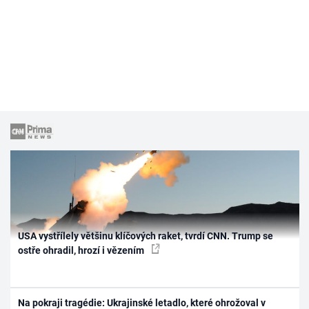
USA vystřílely většinu klíčových raket, tvrdí CNN. Trump se
ostře ohradil, hrozí i vězením
Na pokraji tragédie: Ukrajinské letadlo, které ohrožoval v