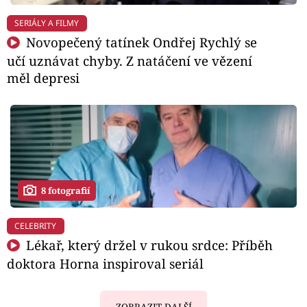
SERIÁLY A FILMY
Novopečený tatínek Ondřej Rychlý se
učí uznávat chyby. Z natáčení ve vězení
měl depresi
8 fotografií
CELEBRITY
Lékař, který držel v rukou srdce: Příběh
doktora Horna inspiroval seriál
ZOBRAZIT DALŠÍ