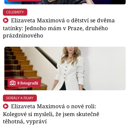
CELEBRITY
Elizaveta Maximová o dětství se dvěma
tatínky: Jednoho mám v Praze, druhého
prázdninového
8 fotografií
SERIÁLY A FILMY
Elizaveta Maximová o nové roli:
Kolegové si mysleli, že jsem skutečně
těhotná, vypráví