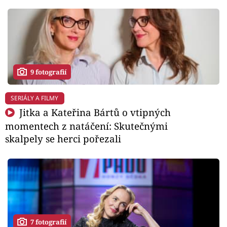
9 fotografií
SERIÁLY A FILMY
Jitka a Kateřina Bártů o vtipných
momentech z natáčení: Skutečnými
skalpely se herci pořezali
7 fotografií