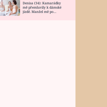
Denisa (34): Kamarádky
mě přemluvily k dámské
jízdě. Manžel mě po
návratu zaskočil