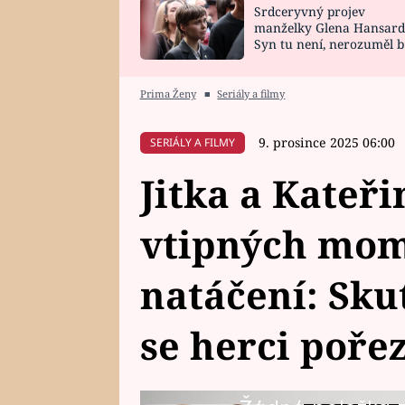
Srdceryvný projev
SNÁŘ
CELEBRITY
manželky Glena Hansard
Syn tu není, nerozuměl b
HOROSKOP NA
VAŘENÍ
tomu, vysvětlila
ROK 2023
Prima Ženy
■
Seriály a filmy
9. prosince 2025 06:00
SERIÁLY A FILMY
Jitka a Kateři
vtipných mom
natáčení: Sku
se herci pořez