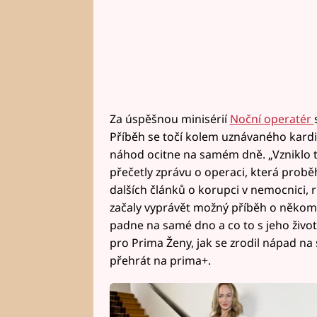
Za úspěšnou minisérií
Noční operatér
Příběh se točí kolem uznávaného kardi
náhod ocitne na samém dně. „Vzniklo t
přečetly zprávu o operaci, která probě
dalších článků o korupci v nemocnici, r
začaly vyprávět možný příběh o někom, 
padne na samé dno a co to s jeho živo
pro Prima Ženy, jak se zrodil nápad na 
přehrát na prima+.