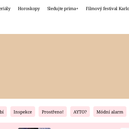
eriály
Horoskopy
Sledujte prima+
Filmový festival Karl
Celebrity
Recept
MÓDA A KRÁSA
HLAVNÍ JÍ
VZTAHY A SEX
SLADKÉ
PRIMA MAMINKA
ZDRAVÉ
bí
Inspekce
Prostřeno!
AYTO?
Módní alarm
Fresh
Living
RECEPTY
BYDLENÍ