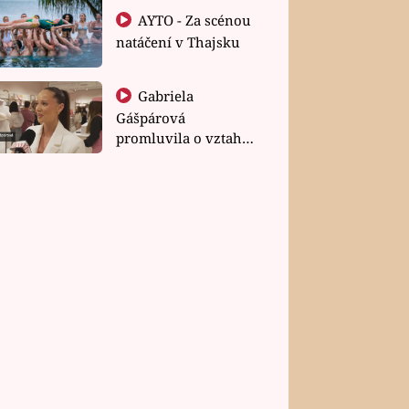
AYTO - Za scénou
natáčení v Thajsku
Gabriela
Gášpárová
promluvila o vztahu
a zakládání rodiny