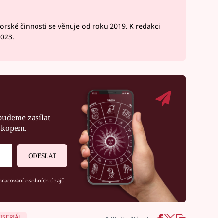
rské činnosti se věnuje od roku 2019. K redakci
2023.
budeme zasílat
oskopem.
ODESLAT
racování osobních údajů
ISERIÁL