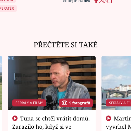
Sdílejte článek
PERATÉR
PŘEČTĚTE SI TAKÉ
SERIÁLY A FILMY
SERIÁLY A FI
9 fotografií
Tuna se chtěl vrátit domů.
Martin Písařík jako
Zarazilo ho, když si ve
vyvrhel 