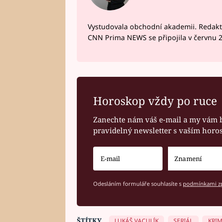
Vystudovala obchodní akademii. Redakto
CNN Prima NEWS se připojila v červnu 
Horoskop vždy po ruce
Zanechte nám váš e-mail a my vám 
pravidelný newsletter s vaším hor
Odesláním formuláře souhlasíte s
podmínkami zp
ŠTÍTKY
LUKÁŠ VACULÍK
SERIÁL
KRIM