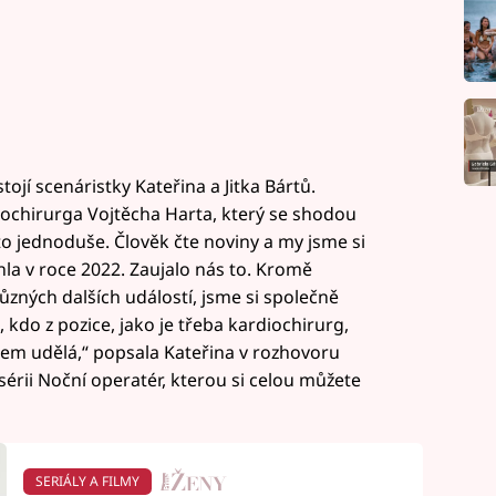
stojí scenáristky Kateřina a Jitka Bártů.
ochirurga Vojtěcha Harta, který se shodou
o jednoduše. Člověk čte noviny a my jsme si
hla v roce 2022. Zaujalo nás to. Kromě
ůzných dalších událostí, jsme si společně
kdo z pozice, jako je třeba kardiochirurg,
tem udělá,“ popsala Kateřina v rozhovoru
sérii Noční operatér, kterou si celou můžete
SERIÁLY A FILMY