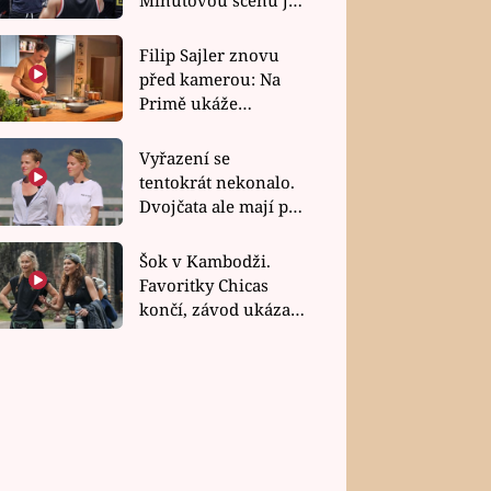
bez dubla
Filip Sajler znovu
před kamerou: Na
Primě ukáže
poctivou kuchyni i
rychlé recepty
Vyřazení se
tentokrát nekonalo.
Dvojčata ale mají po
uzavření třetí etapy
závodu nůž na krku
Šok v Kambodži.
Favoritky Chicas
končí, závod ukázal
svou nejtvrdší tvář