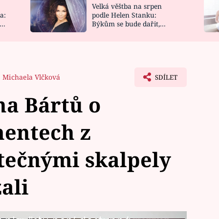
Velká věštba na srpen
NOVINKY
ZAHRADA
a:
podle Helen Stanku:
y
Býkům se bude dařit,
VIDEORECEPTY
DESIGN
Vodnáře čeká jízda
Michaela Vlčková
SDÍLET
na Bártů o
entech z
tečnými skalpely
ali