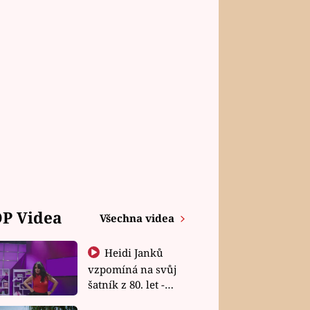
P Videa
Všechna videa
Heidi Janků
vzpomíná na svůj
šatník z 80. let -
Shopaholičky