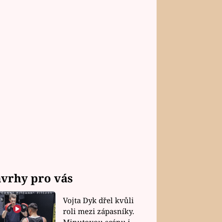
vrhy pro vás
Vojta Dyk dřel kvůli
roli mezi zápasníky.
Minutovou scénu jel