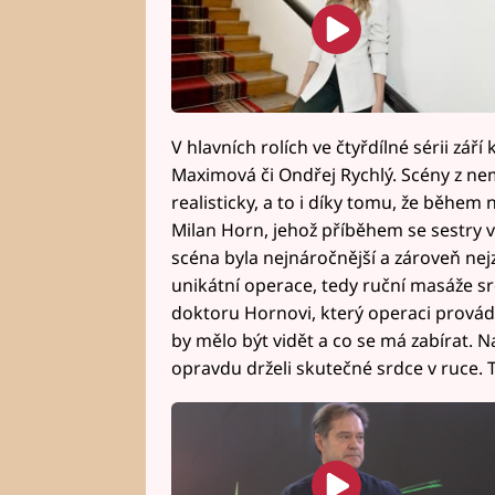
V hlavních rolích ve čtyřdílné sérii zář
Maximová či Ondřej Rychlý. Scény z ne
realisticky, a to i díky tomu, že během
Milan Horn, jehož příběhem se sestry vo
scéna byla nejnáročnější a zároveň nejz
unikátní operace, tedy ruční masáže s
doktoru Hornovi, který operaci provádě
by mělo být vidět a co se má zabírat. N
opravdu drželi skutečné srdce v ruce. To