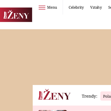
Menu
Celebrity
Vztahy
S
Seriály
Životní styl
ZOO
DIETY A HUBNUTÍ
PROSTŘENO!
CESTOVÁNÍ A
DOVOLENÁ
DUCH
ZDRAVÍ
Trendy:
Pola
Horoskopy
Video
ASTROČLÁNKY
SERIÁLY