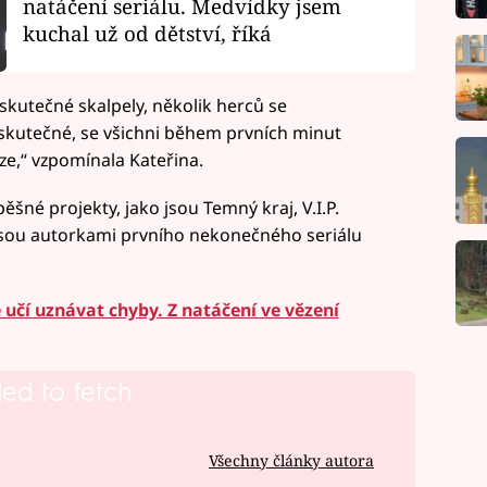
natáčení seriálu. Medvídky jsem
kuchal už od dětství, říká
skutečné skalpely, několik herců se
y skutečné, se všichni během prvních minut
ze,“ vzpomínala Kateřina.
ěšné projekty, jako jsou Temný kraj, V.I.P.
jsou autorkami prvního nekonečného seriálu
učí uznávat chyby. Z natáčení ve vězení
led to fetch
Všechny články autora