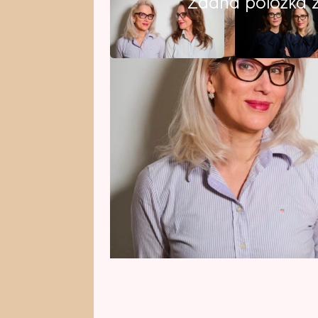
Žádná položka z 
Sestry Jitka a Kateřina Bártů v 
natáčení krimi série Noční operat
Vaculík. Podělily se o vtipný mom
i herci užili během scény, kde p
odhalily, že se herci pořezali, p