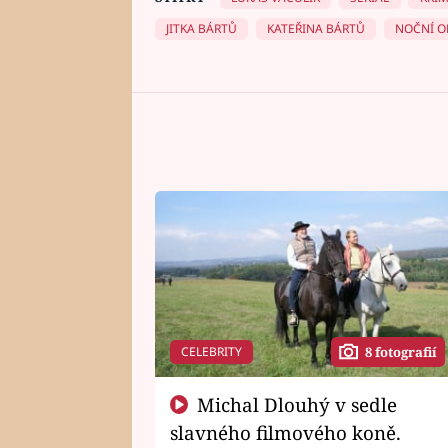
JITKA BÁRTŮ
KATEŘINA BÁRTŮ
NOČNÍ O
CELEBRITY
8 fotografií
Michal Dlouhý v sedle
slavného filmového koně.