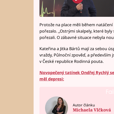
Protože na place měli během natáčení 
pořezalo. „Ostrými skalpely, které byl
pořezali. O zábavné situace nebyla nou
Kateřina a Jitka Bártů mají za sebou úsp
vraždy, Půlnoční zpověď, a především 
v České republice Rodinná pouta.
Novopečený tatínek Ondřej Rychlý se 
měl depresi:
Fai
Autor článku
Michaela Vlčková