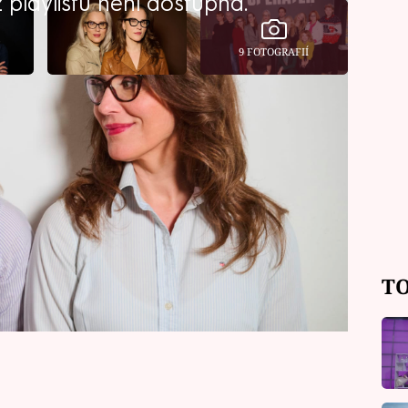
playlistu není dostupná.
9 FOTOGRAFIÍ
rozhovoru pro Prima Ženy promluvily o
ér, kde v hlavní roli září Lukáš
ent z natáčení. Nejvíce zábavy si štáb
robíhá náročná operace. Scenáristky
rotože na place měli skutečné skalpely.
TO