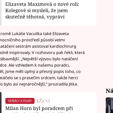
Elizaveta Maximová o nové roli:
Kolegové si mysleli, že jsem
skutečně těhotná, vypráví
í kromě Lukáše Vaculíka také Elizaveta
mocničního prostředí působí velmi
 natáčení sestrám asistoval kardiochirurg
lně inspirovaly. V rozhovoru pak řekli, která
ábavnější. „Největší výzvou bylo natáčení
rdce. Ale vzhledem k našemu poradci,
l, jsme měli úplný a přesný popis toho, co
atáčelo se s prasečím srdcem, takže herci
 bylo asi nejnáročnější,“ prozradila Jitka.
Ná
SERIÁLY A FILMY
Milan Horn byl poradcem při