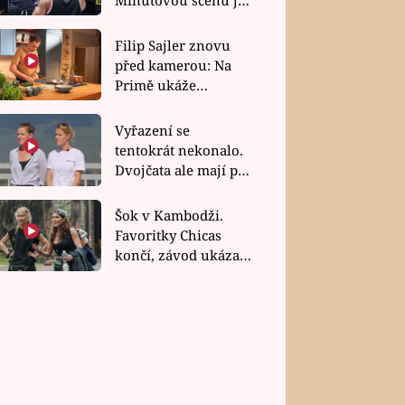
bez dubla
Filip Sajler znovu
před kamerou: Na
Primě ukáže
poctivou kuchyni i
rychlé recepty
Vyřazení se
tentokrát nekonalo.
Dvojčata ale mají po
uzavření třetí etapy
závodu nůž na krku
Šok v Kambodži.
Favoritky Chicas
končí, závod ukázal
svou nejtvrdší tvář