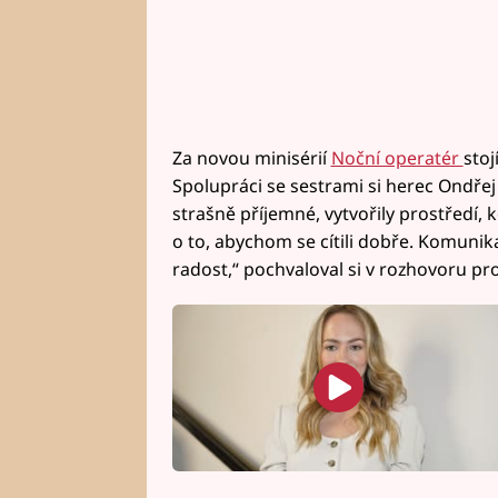
Za novou minisérií
Noční operatér
stoj
Spolupráci se sestrami si herec Ondřej
strašně příjemné, vytvořily prostředí, kd
o to, abychom se cítili dobře. Komunika
radost,“ pochvaloval si v rozhovoru pr