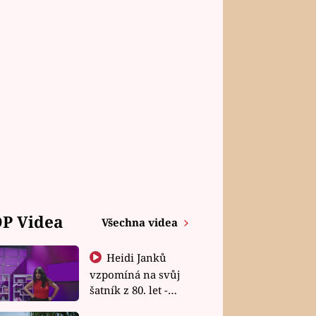
P Videa
Všechna videa
Heidi Janků
vzpomíná na svůj
šatník z 80. let -
Shopaholičky