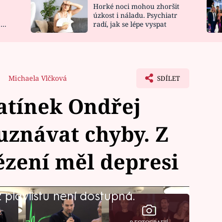
Horké noci mohou zhoršit
NOVINKY
ZAHRADA
úzkost i náladu. Psychiatr
 a
radí, jak se lépe vyspat
VIDEORECEPTY
DESIGN
5
Michaela Vlčková
SDÍLET
atínek Ondřej
 uznávat chyby. Z
ězení měl depresi
playlistu není dostupná.