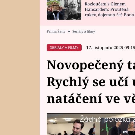
Rozloučení s Glenem
SNÁŘ
CELEBRITY
Hansardem: Proutěná
rakev, dojemná řeč Bona
HOROSKOP NA
VAŘENÍ
zpěv Irglové s Vedderem
ROK 2023
Prima Ženy
■
Seriály a filmy
17. listopadu 2025 09:1
SERIÁLY A FILMY
Novopečený t
Rychlý se učí
natáčení ve v
Žádná položka z 