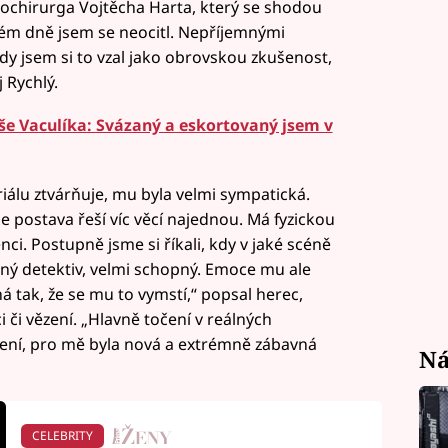
ochirurga Vojtěcha Harta, který se shodou
m dně jsem se neocitl. Nepříjemnými
dy jsem si to vzal jako obrovskou zkušenost,
 Rychlý.
še Vaculíka: Svázaný a eskortovaný jsem v
iálu ztvárňuje, mu byla velmi sympatická.
je postava řeší víc věcí najednou. Má fyzickou
ci. Postupně jsme si říkali, kdy v jaké scéně
utný detektiv, velmi schopný. Emoce mu ale
 tak, že se mu to vymstí,“ popsal herec,
 či vězení. „Hlavně točení v reálných
zení, pro mě byla nová a extrémně zábavná
Ná
CELEBRITY