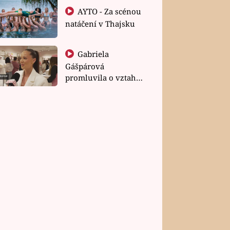
AYTO - Za scénou
natáčení v Thajsku
Gabriela
Gášpárová
promluvila o vztahu
a zakládání rodiny