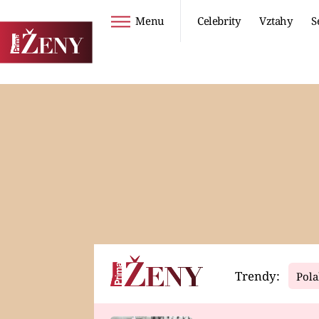
Menu
Celebrity
Vztahy
S
Seriály
Životní styl
ZOO
DIETY A HUBNUTÍ
PROSTŘENO!
CESTOVÁNÍ A
DOVOLENÁ
DUCH
ZDRAVÍ
Trendy:
Pola
Horoskopy
Video
ASTROČLÁNKY
SERIÁLY