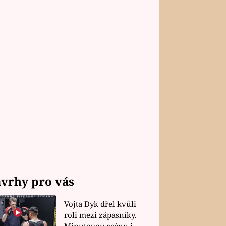
vrhy pro vás
Vojta Dyk dřel kvůli
roli mezi zápasníky.
Minutovou scénu jel