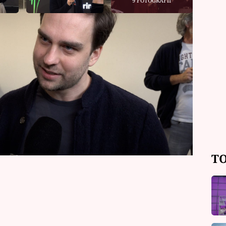
9 FOTOGRAFIÍ
inisérie Noční operatér, kde
Hlaváčka. Natáčení probíhalo kromě
ylo pro Rychlého zajímavým zážitkem.
dí totiž nenatáčel. V rozhovoru pro
období poslouchal velmi depresivní
TO