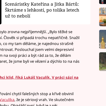
Scenáristky Kateřina a Jitka Bártů:
Škrtáme s lehkostí, po tolika letech
už to nebolí
ylo zrovna nejpříjemnější. „Bylo těžké se
. Člověk si připadá trochu nepatřičně. Snažil
. To, co my tam děláme, je najednou strašně
trovat. Poslouchal jsem velmi depresivní
 na svoji práci a být rád za to, že dělám
aret, že jsme byli ve vězení a dýchlo to na nás
hci klid, říká Lukáš Vaculík. V práci sází na
ování chytil falešných stop a křivě obvinil
Vaculíka
, že je sériový vrah. Ve skutečném
hybu. Obzvlášť nyní, když je z něj