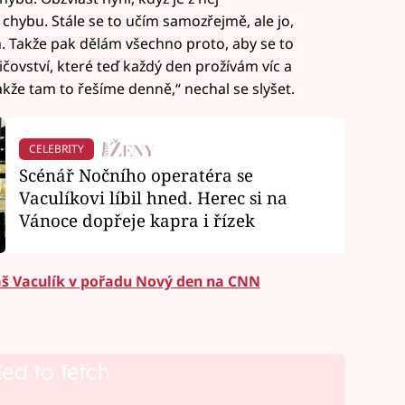
chybu. Stále se to učím samozřejmě, ale jo,
m. Takže pak dělám všechno proto, aby se to
ovství, které teď každý den prožívám víc a
takže tam to řešíme denně,“ nechal se slyšet.
CELEBRITY
Scénář Nočního operatéra se
Vaculíkovi líbil hned. Herec si na
Vánoce dopřeje kapra i řízek
káš Vaculík v pořadu Nový den na CNN
led to fetch