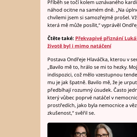
Příběh se točí kolem uznávaného kardi
náhod ocitne na samém dně. „Na úplné
chvílemi jsem si samozřejmě prošel. Vž
která mě může posílit,“ vyprávěl Ondřej
Čtěte také:
Překvapivé přiznání Luká
životě byl i mimo natáčení
Postava Ondřeje Hlaváčka, kterou v ser
„Bavilo mě to, hrálo se mi to hezky. Mo
indispozici, což mělo vzestupnou tenden
mu je jak špatně. Bavilo mě, že je urp
předbíhají rozumný úsudek. Často jedná
který vůbec poprvé natáčel v nemocnici
prostředích, jako byla nemocnice a vě
zkušenost,“ svěřil se.