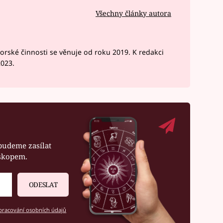
Všechny články autora
rské činnosti se věnuje od roku 2019. K redakci
2023.
budeme zasílat
oskopem.
ODESLAT
racování osobních údajů