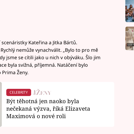
í scenáristky Kateřina a Jitka Bártů.
 Rychlý nemůže vynachválit. „Bylo to pro mě
y jsme se cítili jako u nich v obýváku. Šlo jim
ce byla svižná, příjemná. Natáčení bylo
o Prima Ženy.
CELEBRITY
Být těhotná jen naoko byla
nečekaná výzva, říká Elizaveta
Maximová o nové roli