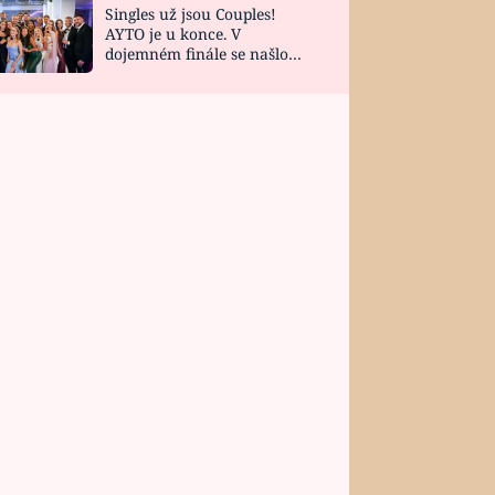
Singles už jsou Couples!
AYTO je u konce. V
dojemném finále se našlo
všech 10 Perfect Matchů