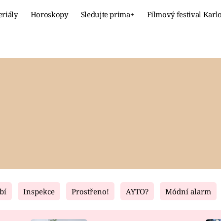
eriály
Horoskopy
Sledujte prima+
Filmový festival Karl
Celebrity
Recept
MÓDA A KRÁSA
HLAVNÍ JÍ
VZTAHY A SEX
SLADKÉ
PRIMA MAMINKA
ZDRAVÉ
bí
Inspekce
Prostřeno!
AYTO?
Módní alarm
Fresh
Living
RECEPTY
BYDLENÍ