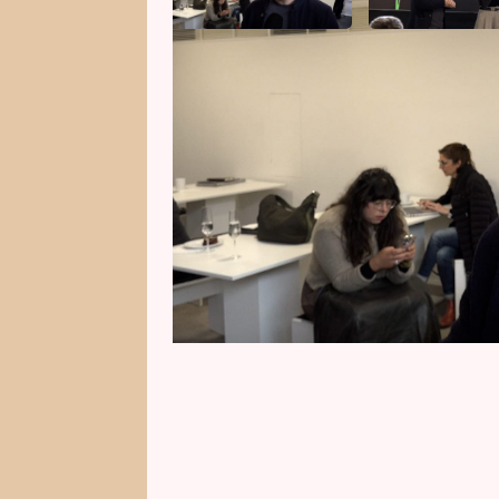
Ondřej Rychlý je hvězdou nové m
ztvárňuje kriminalistu Ondřeje 
nemocnice také ve vězení, což b
Nikdy předtím v takovém prostře
Prima Ženy přiznal, že v tomto 
hudbu.