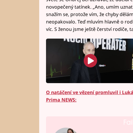
novopečený tatínek. „Ano, umím uznat 
snažím se, protože vím, že chyby dělá
neopakovalo. Teď mluvím hlavně o rodič
víc. S ženou jsme ještě čerství rodiče, 
O natáčení ve vězení promluvil i Lu
Prima NEWS:
Fai