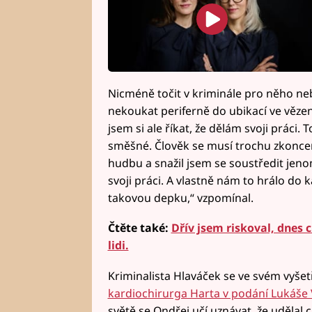
Nicméně točit v kriminále pro něho neb
nekoukat periferně do ubikací ve vězení
jsem si ale říkat, že dělám svoji práci
směšné. Člověk se musí trochu zkoncen
hudbu a snažil jsem se soustředit jenom
svoji práci. A vlastně nám to hrálo do k
takovou depku,“ vzpomínal.
Čtěte také:
Dřív jsem riskoval, dnes c
lidi.
Kriminalista Hlaváček se ve svém vyšetř
kardiochirurga Harta v podání Lukáše 
světě se Ondřej učí uznávat, že udělal c