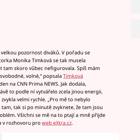
a velkou pozornost diváků. V pořadu se
átorka Monika Timková se tak musela
ost tam skoro vůbec nefigurovala. Spíš mám
to svobodné, volné,“ popsala
Timková
 den na CNN Prima NEWS. Jak dodala,
ávě to podle ní vytvářelo zcela jinou energii,
 zvykla velmi rychle. „Pro mě to nebylo
 tam, tak si po minutě zvyknete, že tam jsou
roblém. Všichni se mě na to ptají a mně přijde
ila v rozhovoru pro
web eXtra.cz
.