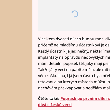
V celkem dvaceti dílech budou moci div
přičemž nejmladšímu účastníkovi je o
Každý účastník je jedinečný, někteří mají
implantáty na opravdu neobvyklých mís
mám detailní popisek těl, jaký mají pie
Takže já ty věci na papíře měla, ale mít
věc trošku jiná, i já jsem často byla p
tetování a na kterých místech můžou být.
nechávám překvapovat a nedělám malé
Čtěte také:
Poprask po prvním díle na
diváci české verzi