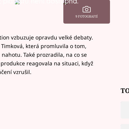
playlistu není dostupná.
9 FOTOGRAFIÍ
ion vzbuzuje opravdu velké debaty.
Timková, která promluvila o tom,
a nahotu. Také prozradila, na co se
k produkce reagovala na situaci, když
ení vzrušil.
TO