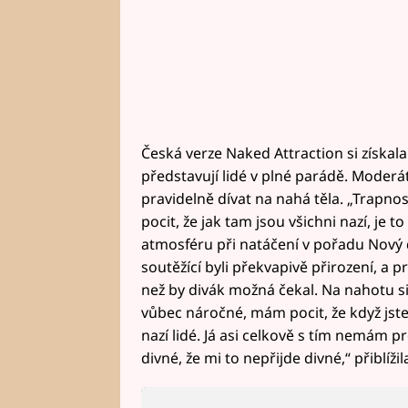
Česká verze Naked Attraction si získal
představují lidé v plné parádě. Moder
pravidelně dívat na nahá těla. „Trapn
pocit, že jak tam jsou všichni nazí, je 
atmosféru při natáčení v pořadu Nový
soutěžící byli překvapivě přirození, a pr
než by divák možná čekal. Na nahotu si
vůbec náročné, mám pocit, že když jste
nazí lidé. Já asi celkově s tím nemám p
divné, že mi to nepřijde divné,“ přiblíž