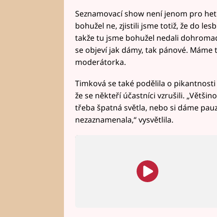
Seznamovací show není jenom pro hete
bohužel ne, zjistili jsme totiž, že do le
takže tu jsme bohužel nedali dohromady
se objeví jak dámy, tak pánové. Máme ta
moderátorka.
Timková se také podělila o pikantnosti z
že se někteří účastníci vzrušili. „Větši
třeba špatná světla, nebo si dáme pauzu
nezaznamenala,“ vysvětlila.