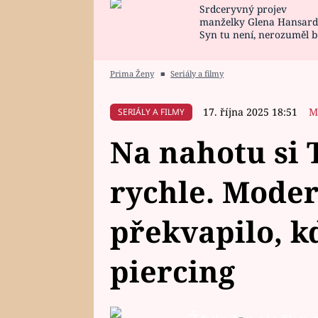
Srdceryvný projev
SNÁŘ
CELEBRITY
manželky Glena Hansard
Syn tu není, nerozuměl b
HOROSKOP NA
VAŘENÍ
tomu, vysvětlila
ROK 2023
Prima Ženy
■
Seriály a filmy
17. října 2025 18:51
M
SERIÁLY A FILMY
Na nahotu si 
rychle. Mode
překvapilo, k
piercing