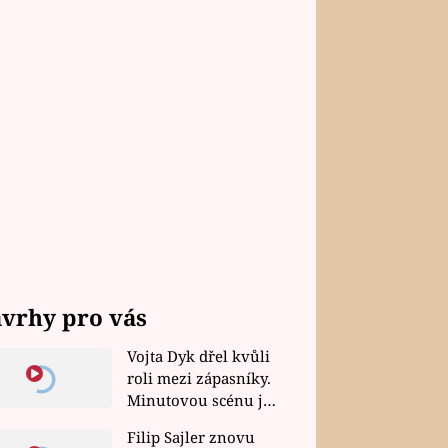
vrhy pro vás
Vojta Dyk dřel kvůli
roli mezi zápasníky.
Minutovou scénu jel
bez dubla
Filip Sajler znovu