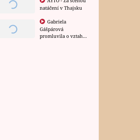
AYTO - Za scénou
natáčení v Thajsku
Gabriela
Gášpárová
promluvila o vztahu
a zakládání rodiny