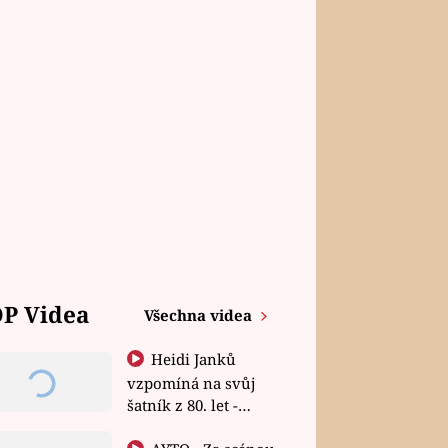
P Videa
Všechna videa
Heidi Janků
vzpomíná na svůj
šatník z 80. let -
Shopaholičky