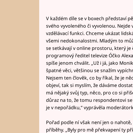
V každém díle se v boxech představí pě
svého vyvoleného či vyvolenou. Nejde
vzdělávací funkci. Chceme ukázat lidská 
všemi nedokonalostmi. Mladým to může
se setkávají v online prostoru, který je
programový ředitel televize Óčko Alex
spíše jenom chválit. „Už i já, jako Mon
špatné věci, většinou se snažím vypích
Nejsem ten člověk, co by říkal, že je n
objeví, tak si myslím, že dáváme dosta
má nějaký svůj typ, něco, pro co si přiš
důraz na to, že tomu respondentovi se l
je v nepořádku,“ vyprávěla moderátork
Pořad podle ní však není jen o nahotě, 
příběhy. „Byly pro mě překvapení ty příb