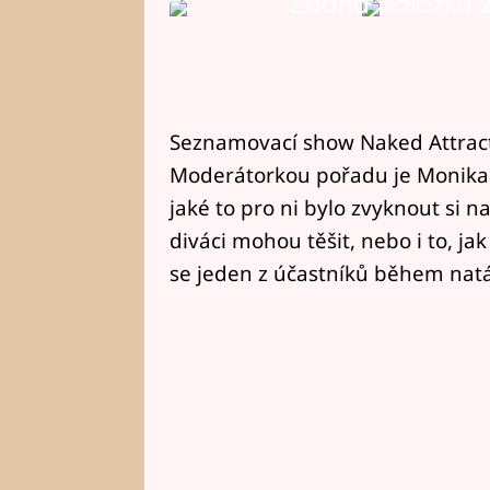
Žádná položka z 
Seznamovací show Naked Attract
Moderátorkou pořadu je Monika 
jaké to pro ni bylo zvyknout si n
diváci mohou těšit, nebo i to, ja
se jeden z účastníků během natáč