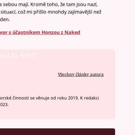
za sebou mají. Kromě toho, že tam jsou nazí,
 situací, což mi přišlo mnohdy zajímavější než
 den.
hovor s účastníkem Honzou z Naked
led to fetch
Všechny články autora
rské činnosti se věnuje od roku 2019. K redakci
2023.