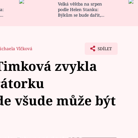
Velká věštba na srpen
NOVINKY
ZAHRADA
a:
podle Helen Stanku:
y
Býkům se bude dařit,
VIDEORECEPTY
DESIGN
Vodnáře čeká jízda
ichaela Vlčková
SDÍLET
Timková zvykla
rátorku
de všude může být