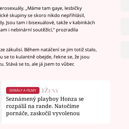
rosexuály. „Máme tam gaye, lesbičky
sbické skupiny se skoro nikdo nepřihlásil,
. Jsou tam i bisexuálové, takže v kabinkách
m i nebinární soutěžící,“ prozradila
e zákulisí. Během natáčení se jim totiž stalo,
nou se to kulantně obejde, řekne se, že jsou
. Stává se to, ale já jsem to vůbec
SERIÁLY A FILMY
Seznámený playboy Honza se
rozpálil na rande. Natočíme
pornáče, zaskočil vyvolenou