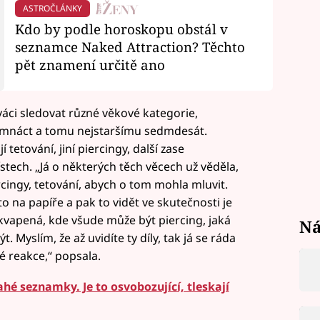
ASTROČLÁNKY
Kdo by podle horoskopu obstál v
seznamce Naked Attraction? Těchto
pět znamení určitě ano
áci sledovat různé věkové kategorie,
smnáct a tomu nejstaršímu sedmdesát.
 tetování, jiní piercingy, další zase
tech. „Já o některých těch věcech už věděla,
rcingy, tetování, abych o tom mohla mluvit.
 to na papíře a pak to vidět ve skutečnosti je
řekvapená, kde všude může být piercing, jaká
Ná
 Myslím, že až uvidíte ty díly, tak já se ráda
 reakce,“ popsala.
hé seznamky. Je to osvobozující, tleskají