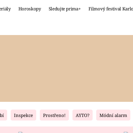
eriály
Horoskopy
Sledujte prima+
Filmový festival Karl
Celebrity
Recept
MÓDA A KRÁSA
HLAVNÍ JÍ
VZTAHY A SEX
SLADKÉ
PRIMA MAMINKA
ZDRAVÉ
bí
Inspekce
Prostřeno!
AYTO?
Módní alarm
Fresh
Living
RECEPTY
BYDLENÍ