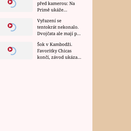
před kamerou: Na
Primě ukáže
poctivou kuchyni i
Vyřazení se
rychlé recepty
tentokrát nekonalo.
Dvojčata ale mají po
uzavření třetí etapy
Šok v Kambodži.
závodu nůž na krku
Favoritky Chicas
končí, závod ukázal
svou nejtvrdší tvář