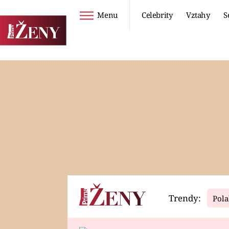
Menu
Celebrity
Vztahy
S
Seriály
Životní styl
ZOO
DIETY A HUBNUTÍ
PROSTŘENO!
CESTOVÁNÍ A
DOVOLENÁ
DUCH
ZDRAVÍ
Trendy:
Pola
Horoskopy
Video
ASTROČLÁNKY
SERIÁLY