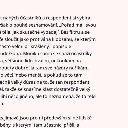
t nahých účastníků a respondent si vybírá
 však o pouhé seznamování. „Pořad má i svou
těla, jak skutečně vypadají. Bez filtru a se
 sloužit jako protiváha k obsahu, se kterým
 často velmi přikrášlený,“ popisuje
andr Guha. Monika sama se snaží účastníky
ika, většinou lidi chválím, nekoukám na
nout ty dobré. Já tam své názory neříkám.
ěco větší nebo menší, a pokud se to tam
tečně velký důraz na to, že ten respondent
el, takže se snažíme klást dostatečně velký
íbí něco jiného, ale to neznamená, že to tělo
a.
zajímavé jsou pro ni především silné lidské
ěhy, s kterými tam účastníci přišli, a