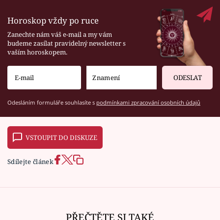
Horoskop vždy po ruce
Zanechte nám váš e-mail a my vám
budeme zasílat pravidelný newsletter s
vaším horoskopem.
ODESLAT
Odesláním formuláře souhlasíte s
podmínkami zpracování osobních údajů
VSTOUPIT DO DISKUZE
Sdílejte článek
PŘEČTĚTE SI TAKÉ