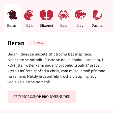
Beran
Býk
Blíženci
Rak
Lev
Panna
V
Beran
6. 8. 2026
Berani, dnes se můžete cítit trochu bez inspirace.
Nenechte se odradit. Pusťte se do jakéhokoli projektu, i
když jste myšlenkami jinde. V průběhu „špatné“ práce,
kterou můžete zpočátku chrlit, vám múza jemně přistane
na rameni. Někdy je zapotřebí trocha disciplíny, aby
vedla ke slastné odměně.
CELÝ HOROSKOP PRO DNEŠNÍ DEN