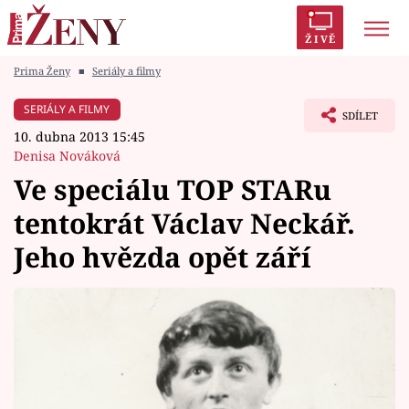
ŽIVĚ
Prima Ženy
■
Seriály a filmy
Trendy:
Polabí
Inspekce
Prostřeno!
AYTO?
SERIÁLY A FILMY
SDÍLET
Módní alarm
Zrádci
Proměny
10. dubna 2013 15:45
Denisa Nováková
Ve speciálu TOP STARu
tentokrát Václav Neckář.
Témata
Jeho hvězda opět září
Celebrity
Vztahy
Seriály