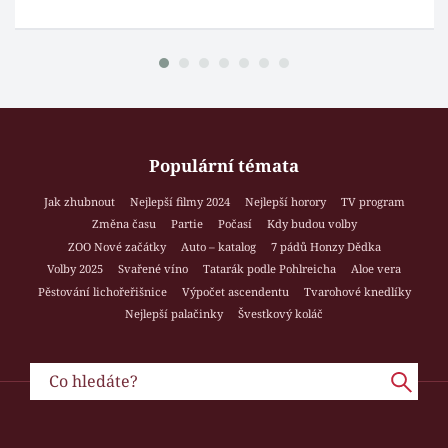
Populární témata
Jak zhubnout
Nejlepší filmy 2024
Nejlepší horory
TV program
Změna času
Partie
Počasí
Kdy budou volby
ZOO Nové začátky
Auto – katalog
7 pádů Honzy Dědka
Volby 2025
Svařené víno
Tatarák podle Pohlreicha
Aloe vera
Pěstování lichořeřišnice
Výpočet ascendentu
Tvarohové knedlíky
Nejlepší palačinky
Švestkový koláč