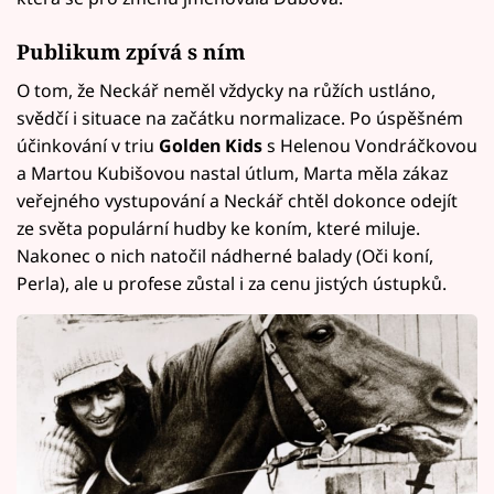
Publikum zpívá s ním
O tom, že Neckář neměl vždycky na růžích ustláno,
svědčí i situace na začátku normalizace. Po úspěšném
účinkování v triu
Golden Kids
s Helenou Vondráčkovou
a Martou Kubišovou nastal útlum, Marta měla zákaz
veřejného vystupování a Neckář chtěl dokonce odejít
ze světa populární hudby ke koním, které miluje.
Nakonec o nich natočil nádherné balady (Oči koní,
Perla), ale u profese zůstal i za cenu jistých ústupků.