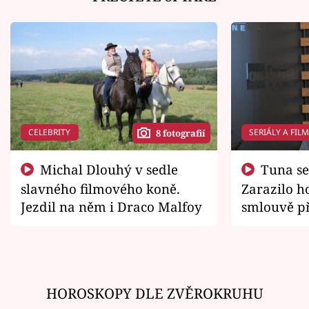
CELEBRITY
SERIÁLY A FIL
8 fotografií
Michal Dlouhý v sedle
Tuna se chtěl vrátit domů.
slavného filmového koně.
Zarazilo ho
Jezdil na něm i Draco Malfoy
smlouvě př
zemřít
HOROSKOPY DLE ZVĚROKRUHU