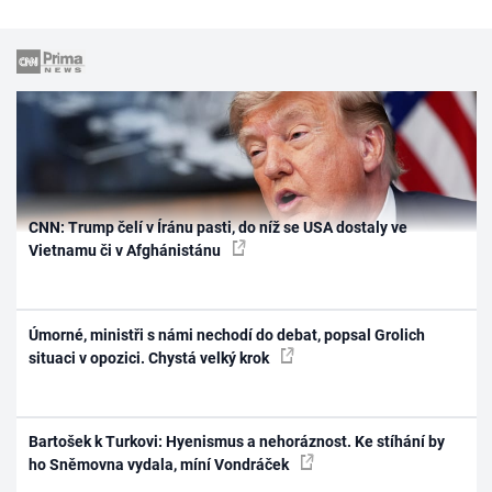
CNN: Trump čelí v Íránu pasti, do níž se USA dostaly ve
Vietnamu či v Afghánistánu
Úmorné, ministři s námi nechodí do debat, popsal Grolich
situaci v opozici. Chystá velký krok
Bartošek k Turkovi: Hyenismus a nehoráznost. Ke stíhání by
ho Sněmovna vydala, míní Vondráček