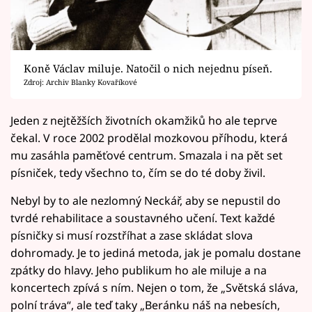
Koně Václav miluje. Natočil o nich nejednu píseň.
Zdroj: Archiv Blanky Kovaříkové
Jeden z nejtěžších životních okamžiků ho ale teprve
čekal. V roce 2002 prodělal mozkovou příhodu, která
mu zasáhla paměťové centrum. Smazala i na pět set
písniček, tedy všechno to, čím se do té doby živil.
Nebyl by to ale nezlomný Neckář, aby se nepustil do
tvrdé rehabilitace a soustavného učení. Text každé
písničky si musí rozstříhat a zase skládat slova
dohromady. Je to jediná metoda, jak je pomalu dostane
zpátky do hlavy. Jeho publikum ho ale miluje a na
koncertech zpívá s ním. Nejen o tom, že „Světská sláva,
polní tráva“, ale teď taky „Beránku náš na nebesích,