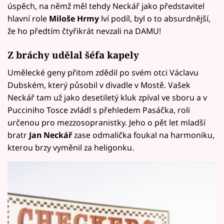
úspěch, na němž měl tehdy Neckář jako představitel
hlavní role
Miloše Hrmy
lví podíl, byl o to absurdnější,
že ho předtím čtyřikrát nevzali na DAMU!
Z bráchy udělal šéfa kapely
Umělecké geny přitom zdědil po svém otci Václavu
Dubském, který působil v divadle v Mostě. Vašek
Neckář tam už jako desetiletý kluk zpíval ve sboru a v
Pucciniho Tosce zvládl s přehledem Pasáčka, roli
určenou pro mezzosopranistky. Jeho o pět let mladší
bratr
Jan Neckář
zase odmalička foukal na harmoniku,
kterou brzy vyměnil za heligonku.