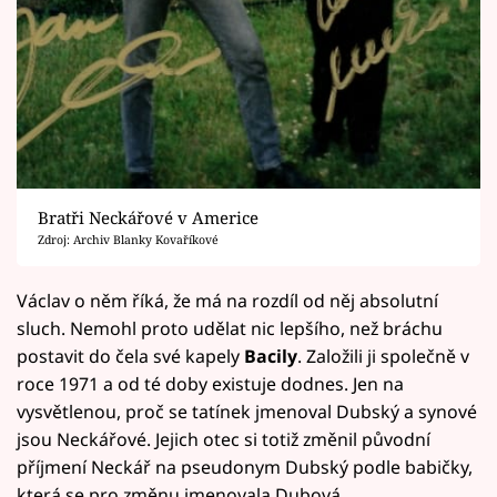
Bratři Neckářové v Americe
Zdroj: Archiv Blanky Kovaříkové
Václav o něm říká, že má na rozdíl od něj absolutní
sluch. Nemohl proto udělat nic lepšího, než bráchu
postavit do čela své kapely
Bacily
. Založili ji společně v
roce 1971 a od té doby existuje dodnes. Jen na
vysvětlenou, proč se tatínek jmenoval Dubský a synové
jsou Neckářové. Jejich otec si totiž změnil původní
příjmení Neckář na pseudonym Dubský podle babičky,
která se pro změnu jmenovala Dubová.