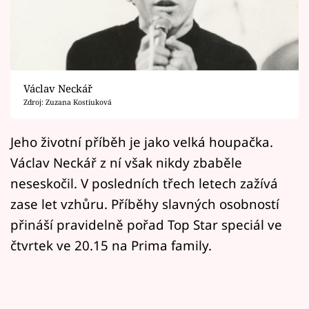
Horoskopy
Sledujte prima+
Filmový festival Karlovy Vary
Václav Neckář
Pořady
Zdroj: Zuzana Kostiuková
Mámy sobě
Jeho životní příběh je jako velká houpačka.
Václav Neckář z ní však nikdy zbaběle
Přihlášení
neseskočil. V posledních třech letech zažívá
zase let vzhůru. Příběhy slavných osobností
přináší pravidelně pořad Top Star speciál ve
Sledujte nás
čtvrtek ve 20.15 na Prima family.