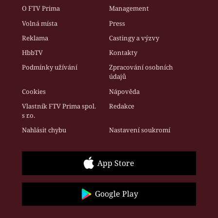
O FTV Prima
Management
Volná místa
Press
Reklama
Castingy a výzvy
HbbTV
Kontakty
Podmínky užívání
Zpracování osobních
údajů
Cookies
Nápověda
Vlastník FTV Prima spol.
Redakce
s r.o.
Nahlásit chybu
Nastavení soukromí
App Store
Google Play