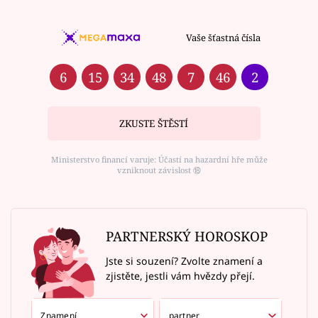
Vaše šťastná čísla
6
15
34
48
7
46
2
ZKUSTE ŠTĚSTÍ
Ministerstvo financí varuje: Účastí na hazardní hře může
vzniknout závislost ⑱
PARTNERSKÝ HOROSKOP
Jste si souzení? Zvolte znamení a
zjistěte, jestli vám hvězdy přejí.