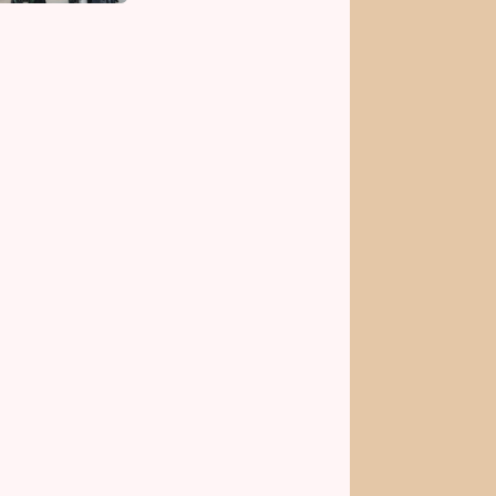
svou nejtvrdší tvář