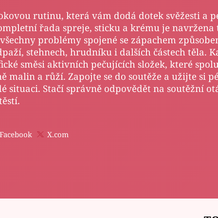
okovou rutinu, která vám dodá dotek svěžesti a p
mpletní řada spreje, sticku a krému je navržena 
a všechny problémy spojené se zápachem způsob
paží, stehnech, hrudníku i dalších částech těla. 
fické směsi aktivních pečujících složek, které spolu
 malin a růží. Zapojte se do soutěže a užijte si pé
é situaci. Stačí správně odpovědět na soutěžní ot
ěstí.
Facebook
X.com