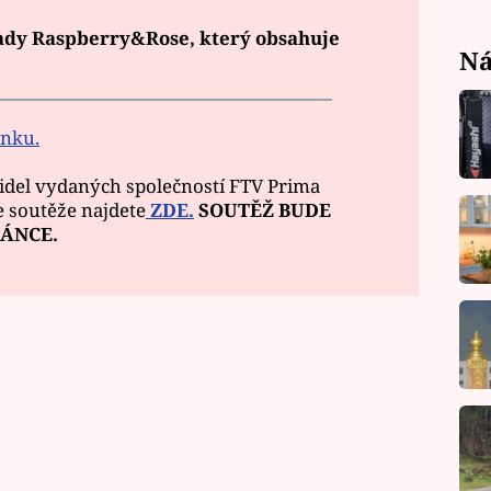
ady Raspberry&Rose, který obsahuje
Ná
ánku.
idel vydaných společností FTV Prima
 se soutěže najdete
ZDE
.
SOUTĚŽ BUDE
ÁNCE.