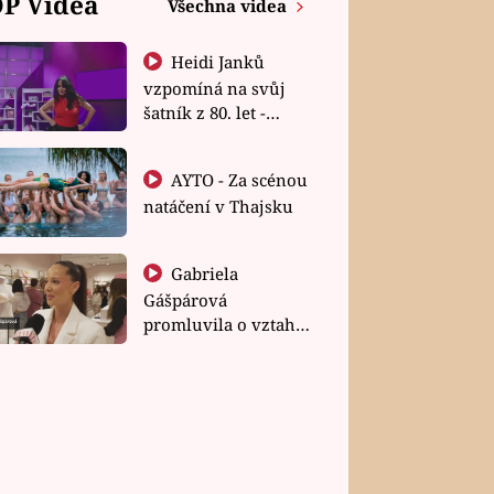
P Videa
Všechna videa
Heidi Janků
vzpomíná na svůj
šatník z 80. let -
Shopaholičky
AYTO - Za scénou
natáčení v Thajsku
Gabriela
Gášpárová
promluvila o vztahu
a zakládání rodiny