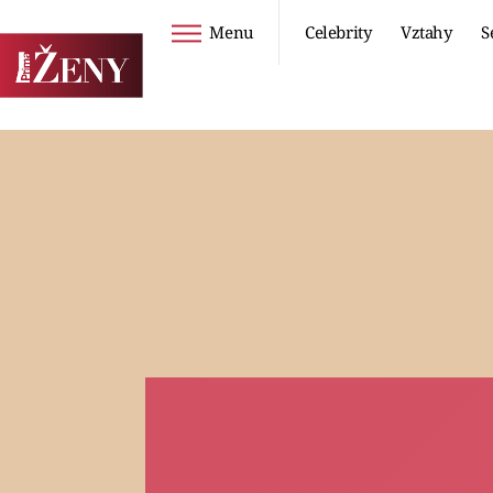
Menu
Celebrity
Vztahy
S
Seriály
Životní styl
ZOO
DIETY A HUBNUTÍ
PROSTŘENO!
CESTOVÁNÍ A
DOVOLENÁ
DUCH
ZDRAVÍ
Horoskopy
Video
ASTROČLÁNKY
SERIÁLY