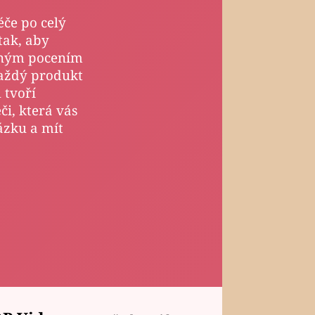
éče po celý
tak, aby
eným pocením
Každý produkt
 tvoří
či, která vás
ázku a mít