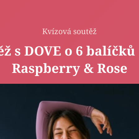
NOVINKY
ZAHRADA
VIDEORECEPTY
DESIGN
Kvízová soutěž
ěž s DOVE o 6 balíčků
Raspberry & Rose