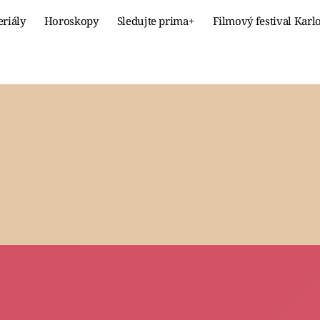
eriály
Horoskopy
Sledujte prima+
Filmový festival Karl
Celebrity
Recept
MÓDA A KRÁSA
HLAVNÍ JÍ
VZTAHY A SEX
SLADKÉ
PRIMA MAMINKA
ZDRAVÉ
Fresh
Living
RECEPTY
BYDLENÍ