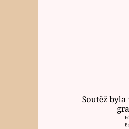
Soutěž byla
gr
E
B