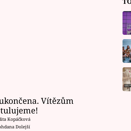
TO
 ukončena. Vítězům
atulujeme!
dita Kopáčková
ohdana Dolejší