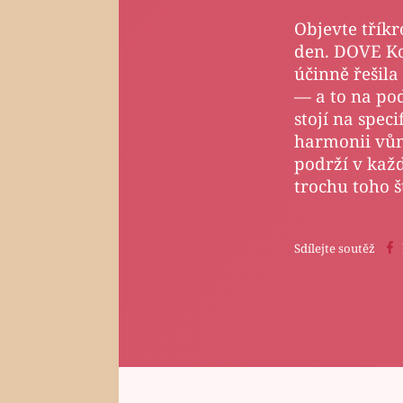
Objevte tříkr
den. DOVE Ko
účinně řešil
— a to na pod
stojí na speci
harmonii vůně
podrží v každ
trochu toho št
Sdílejte soutěž