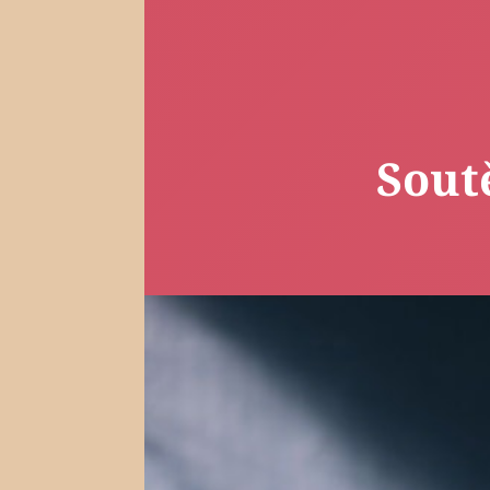
SNÁŘ
CELEBRITY
HOROSKOP NA
VAŘENÍ
ROK 2023
Sout