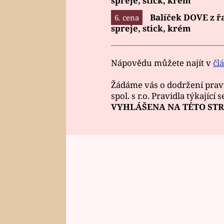
spreje, stick, krém
Balíček DOVE z ř
spreje, stick, krém
Nápovědu můžete najít v
čl
Žádáme vás o dodržení prav
spol. s r.o. Pravidla týkající
VYHLÁŠENA NA TÉTO STR