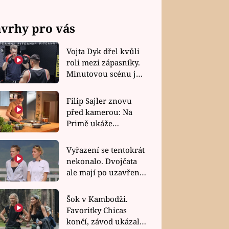
vrhy pro vás
Vojta Dyk dřel kvůli
roli mezi zápasníky.
Minutovou scénu jel
bez dubla
Filip Sajler znovu
před kamerou: Na
Primě ukáže
poctivou kuchyni i
rychlé recepty
Vyřazení se tentokrát
nekonalo. Dvojčata
ale mají po uzavření
třetí etapy závodu
nůž na krku
Šok v Kambodži.
Favoritky Chicas
končí, závod ukázal